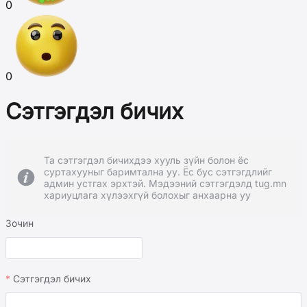
0
0
Сэтгэгдэл бичих
Та сэтгэгдэл бичихдээ хууль зүйн болон ёс
суртахууныг баримтална уу. Ёс бус сэтгэгдлийг
админ устгах эрхтэй. Мэдээний сэтгэгдэлд tug.mn
хариуцлага хүлээхгүй болохыг анхаарна уу
Зочин
Сэтгэгдэл бичих