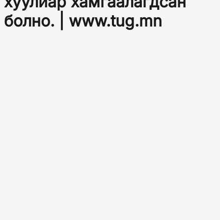
хуулиар хамгаалагдсан
болно. | www.tug.mn