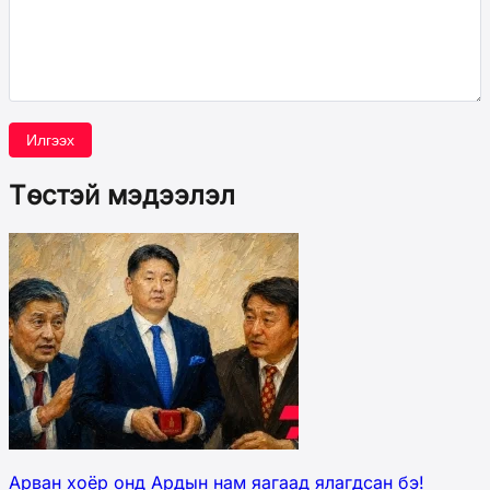
Илгээх
Төстэй мэдээлэл
Арван хоёр онд Ардын нам яагаад ялагдсан бэ!