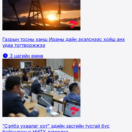
Газрын тосны ханш Ираны дайн эхэлснээс хойш анх
удаа тогтворжжээ
3 цагийн өмнө
“Сэлбэ ухаалаг хот” эдийн засгийн тусгай бүс
байгуулахыг НИТХ дэмжлээ