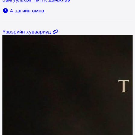
4 цагийн өмнө
Үзвэрийн хуваариуд