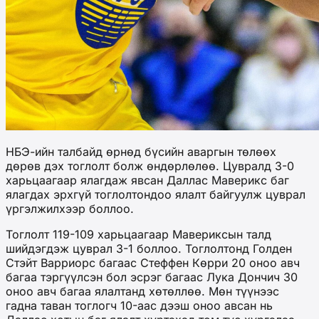
НБЭ-ийн талбайд өрнөд бүсийн аваргын төлөөх
дөрөв дэх тоглолт болж өндөрлөлөө. Цувралд 3-0
харьцаагаар ялагдаж явсан Даллас Маверикс баг
ялагдах эрхгүй тоглолтондоо ялалт байгуулж цуврал
үргэлжилхээр боллоо.
Тоглолт 119-109 харьцаагаар Мавериксын талд
шийдэгдэж цуврал 3-1 боллоо. Тоглолтонд Голден
Стэйт Варриорс багаас Стеффен Көрри 20 оноо авч
багаа тэргүүлсэн бол эсрэг багаас Лука Дончич 30
оноо авч багаа ялалтанд хөтөллөө. Мөн түүнээс
гадна таван тоглогч 10-аас дээш оноо авсан нь