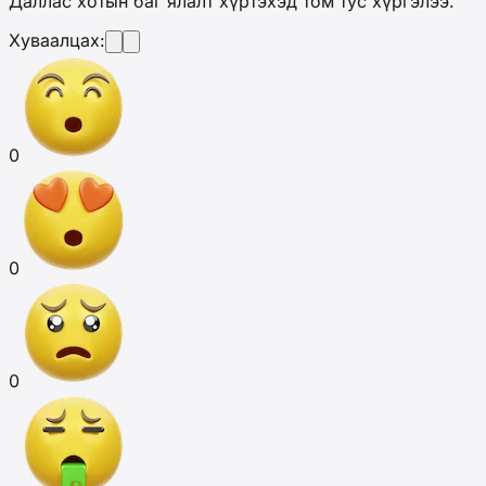
Даллас хотын баг ялалт хүртэхэд том тус хүргэлээ.
Хуваалцах:
0
0
0