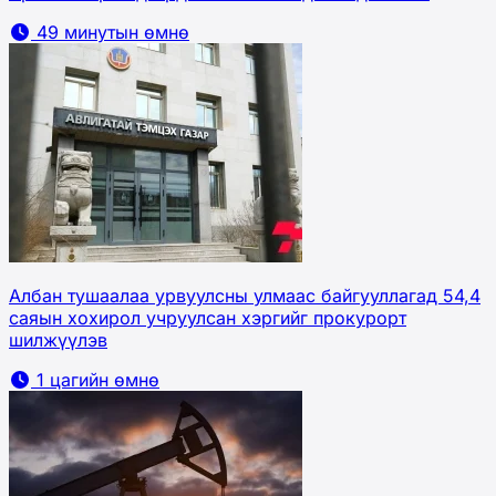
49 минутын өмнө
Албан тушаалаа урвуулсны улмаас байгууллагад 54,4
саяын хохирол учруулсан хэргийг прокурорт
шилжүүлэв
1 цагийн өмнө