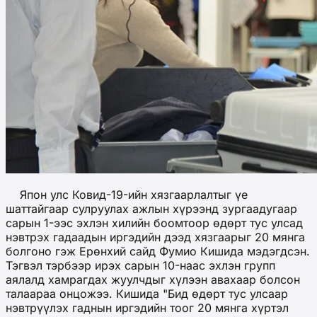
Япон улс Ковид-19-ийн хязгаарлалтыг үе
шаттайгаар сулруулах ажлын хүрээнд зургаадугаар
сарын 1-ээс эхлэн хилийн боомтоор өдөрт тус улсад
нэвтрэх гадаадын иргэдийн дээд хязгаарыг 20 мянга
болгоно гэж Ерөнхий сайд Фумио Кишида мэдэгдсэн.
Тэгвэл тэрбээр ирэх сарын 10-наас эхлэн групп
аялалд хамрагдах жуулчдыг хүлээн авахаар болсон
талаараа онцожээ. Кишида "Бид өдөрт тус улсаар
нэвтрүүлэх гаднын иргэдийн тоог 20 мянга хүртэл