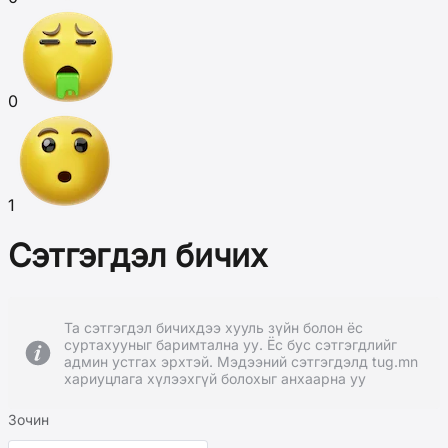
0
1
Сэтгэгдэл бичих
Та сэтгэгдэл бичихдээ хууль зүйн болон ёс
суртахууныг баримтална уу. Ёс бус сэтгэгдлийг
админ устгах эрхтэй. Мэдээний сэтгэгдэлд tug.mn
хариуцлага хүлээхгүй болохыг анхаарна уу
Зочин