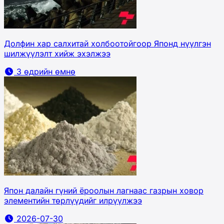
Долфин хар салхитай холбоотойгоор Японд нүүлгэн
шилжүүлэлт хийж эхэлжээ
3 өдрийн өмнө
Япон далайн гүний ёроолын лагнаас газрын ховор
элементийн төрлүүдийг илрүүлжээ
2026-07-30