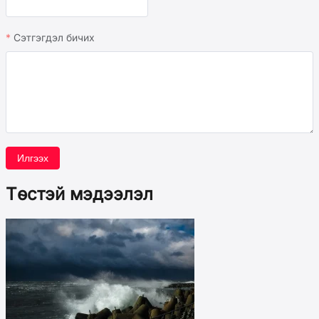
Сэтгэгдэл бичих
Илгээх
Төстэй мэдээлэл