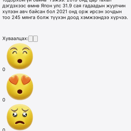
дэгдэхээс өмнө Япон улс 31.9 сая гадаадын жуулчин
хүлээн авч байсан бол 2021 онд орж ирсэн зочдын
тоо 245 мянга болж түүхэн доод хэмжээндээ хүрчээ.
Хуваалцах:
0
0
0