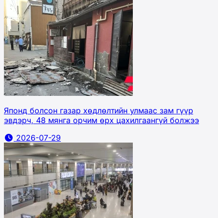
Японд болсон газар хөдлөлтийн улмаас зам гүүр
эвдэрч, 48 мянга орчим өрх цахилгаангүй болжээ
2026-07-29