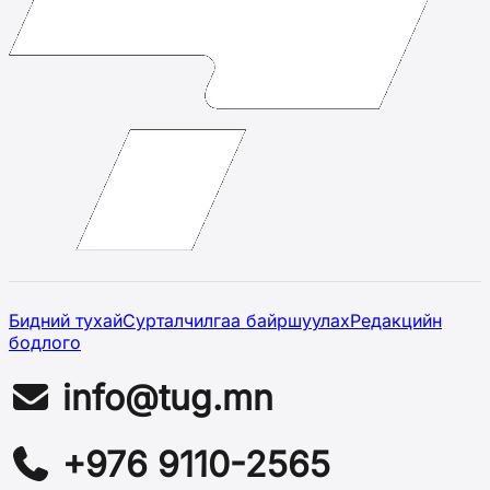
Бидний тухай
Сурталчилгаа байршуулах
Редакцийн
бодлого
info@tug.mn
+976 9110-2565