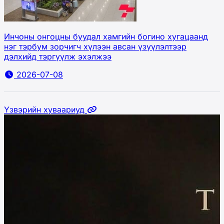
Инчоны онгоцны буудал хамгийн богино хугацаанд
нэг тэрбум зорчигч хүлээн авсан үзүүлэлтээр
дэлхийд тэргүүлж эхэлжээ
2026-07-08
Үзвэрийн хуваариуд