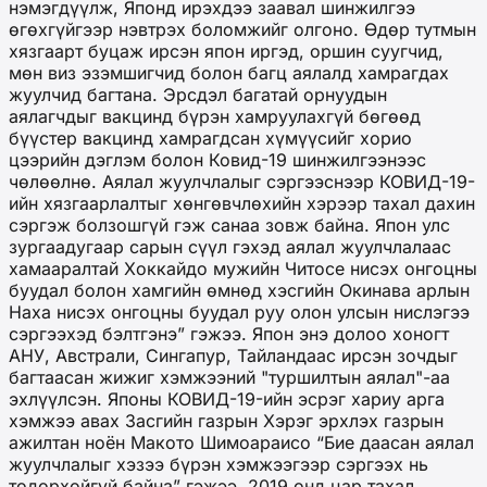
нэмэгдүүлж, Японд ирэхдээ заавал шинжилгээ
өгөхгүйгээр нэвтрэх боломжийг олгоно. Өдөр тутмын
хязгаарт буцаж ирсэн япон иргэд, оршин суугчид,
мөн виз эзэмшигчид болон багц аялалд хамрагдах
жуулчид багтана. Эрсдэл багатай орнуудын
аялагчдыг вакцинд бүрэн хамруулахгүй бөгөөд
бүүстер вакцинд хамрагдсан хүмүүсийг хорио
цээрийн дэглэм болон Ковид-19 шинжилгээнээс
чөлөөлнө. Аялал жуулчлалыг сэргээснээр КОВИД-19-
ийн хязгаарлалтыг хөнгөвчлөхийн хэрээр тахал дахин
сэргэж болзошгүй гэж санаа зовж байна. Япон улс
зургаадугаар сарын сүүл гэхэд аялал жуулчлалаас
хамааралтай Хоккайдо мужийн Читосе нисэх онгоцны
буудал болон хамгийн өмнөд хэсгийн Окинава арлын
Наха нисэх онгоцны буудал руу олон улсын нислэгээ
сэргээхэд бэлтгэнэ” гэжээ. Япон энэ долоо хоногт
АНУ, Австрали, Сингапур, Тайландаас ирсэн зочдыг
багтаасан жижиг хэмжээний "туршилтын аялал"-аа
эхлүүлсэн. Японы КОВИД-19-ийн эсрэг хариу арга
хэмжээ авах Засгийн газрын Хэрэг эрхлэх газрын
ажилтан ноён Макото Шимоараисо “Бие даасан аялал
жуулчлалыг хэзээ бүрэн хэмжээгээр сэргээх нь
тодорхойгүй байна” гэжээ. 2019 онд цар тахал