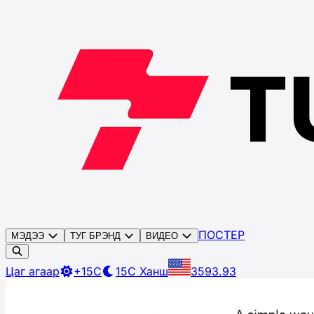
ПОСТЕР
МЭДЭЭ
ТУГ БРЭНД
ВИДЕО
Цаг агаар
+15C
15C
Ханш
3593.93