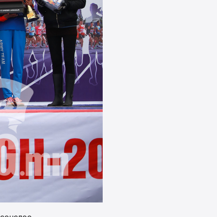
 сонслоо.