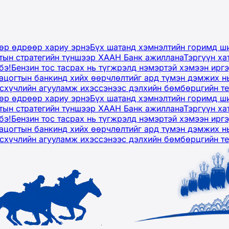
дөр өдрөөр хариу эрнэ
Бүх шатанд хэмнэлтийн горимд ши
тын стратегийн түншээр ХААН Банк ажиллана
Тэргүүн ха
бэ!
Бензин тос тасрах нь түгжрэлд нэмэртэй хэмээн ир
ацогтын банкинд хийх өөрчлөлтийг ард түмэн дэмжих н
рсхүчлийн агууламж ихэссэнээс дэлхийн бөмбөрцгийн т
дөр өдрөөр хариу эрнэ
Бүх шатанд хэмнэлтийн горимд ши
тын стратегийн түншээр ХААН Банк ажиллана
Тэргүүн ха
бэ!
Бензин тос тасрах нь түгжрэлд нэмэртэй хэмээн ир
ацогтын банкинд хийх өөрчлөлтийг ард түмэн дэмжих н
рсхүчлийн агууламж ихэссэнээс дэлхийн бөмбөрцгийн т