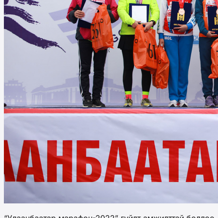
“Улаанбаатар марафон-2022” гүйлт амжилттай боллоо.