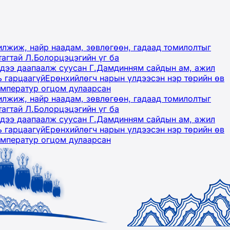
лжиж, найр наадам, зөвлөгөөн, гадаад томилолтыг
тагтай Л.Болорцэцэгийн үг ба
гэдээ даапаалж суусан Г.Дамдинням сайдын ам, ажил
ь гарцаагүй
Ерөнхийлөгч нарын үлдээсэн нэр төрийн өв
емператур огцом дулаарсан
лжиж, найр наадам, зөвлөгөөн, гадаад томилолтыг
тагтай Л.Болорцэцэгийн үг ба
гэдээ даапаалж суусан Г.Дамдинням сайдын ам, ажил
ь гарцаагүй
Ерөнхийлөгч нарын үлдээсэн нэр төрийн өв
емператур огцом дулаарсан