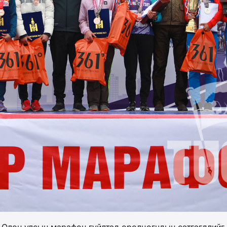
 Олон улсын марафон гүйлтэд оролцогчдын сэтгэгдлийг