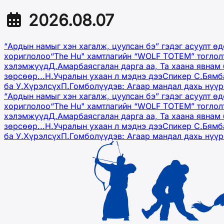
2026.08.07
“Ардын намыг хэн хагалж, цуулсан бэ” гэдэг асуулт ө
хориглолоо
“The Hu" хамтлагийн “WOLF TOTEM” тоглол
хэлэмжүүд
Д.Амарбаясгалан дарга аа, Та хаана явнам 
зөрсөөр...
Н.Учралын ухаан л мэднэ дээ
Спикер С.Бямб
ба У.Хүрэлсүх
П.Гомболүүдэв: Агаар мандал дахь нүү
“Ардын намыг хэн хагалж, цуулсан бэ” гэдэг асуулт ө
хориглолоо
“The Hu" хамтлагийн “WOLF TOTEM” тоглол
хэлэмжүүд
Д.Амарбаясгалан дарга аа, Та хаана явнам 
зөрсөөр...
Н.Учралын ухаан л мэднэ дээ
Спикер С.Бямб
ба У.Хүрэлсүх
П.Гомболүүдэв: Агаар мандал дахь нүү