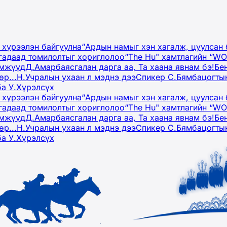
 хүрээлэн байгуулна
“Ардын намыг хэн хагалж, цуулсан 
гадаад томилолтыг хориглолоо
“The Hu" хамтлагийн “W
эмжүүд
Д.Амарбаясгалан дарга аа, Та хаана явнам бэ!
Бе
р...
Н.Учралын ухаан л мэднэ дээ
Спикер С.Бямбацогтын
ба У.Хүрэлсүх
 хүрээлэн байгуулна
“Ардын намыг хэн хагалж, цуулсан 
гадаад томилолтыг хориглолоо
“The Hu" хамтлагийн “W
эмжүүд
Д.Амарбаясгалан дарга аа, Та хаана явнам бэ!
Бе
р...
Н.Учралын ухаан л мэднэ дээ
Спикер С.Бямбацогтын
ба У.Хүрэлсүх