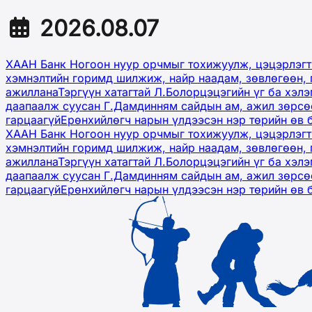
2026.08.07
ХААН Банк Ногоон нуур орчмыг тохижуулж, цэцэрлэгт
хэмнэлтийн горимд шилжиж, найр наадам, зөвлөгөөн, 
ажиллана
Тэргүүн хатагтай Л.Болорцэцэгийн үг ба хэл
даапаалж суусан Г.Дамдинням сайдын ам, ажил зөрсөө
гарцаагүй
Ерөнхийлөгч нарын үлдээсэн нэр төрийн өв 
ХААН Банк Ногоон нуур орчмыг тохижуулж, цэцэрлэгт
хэмнэлтийн горимд шилжиж, найр наадам, зөвлөгөөн, 
ажиллана
Тэргүүн хатагтай Л.Болорцэцэгийн үг ба хэл
даапаалж суусан Г.Дамдинням сайдын ам, ажил зөрсөө
гарцаагүй
Ерөнхийлөгч нарын үлдээсэн нэр төрийн өв 