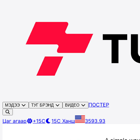
ПОСТЕР
МЭДЭЭ
ТУГ БРЭНД
ВИДЕО
Цаг агаар
+15C
15C
Ханш
3593.93