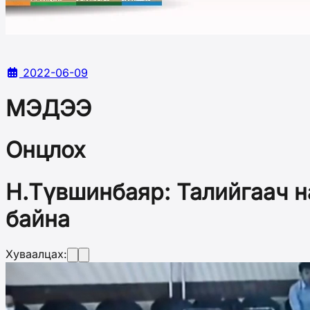
2022-06-09
МЭДЭЭ
Онцлох
Н.Түвшинбаяр: Талийгаач н
байна
Хуваалцах: