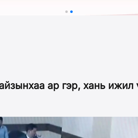
айзынхаа ар гэр, хань ижил 