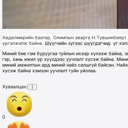
Хөдөлмөрийн баатар, Олимпын аварга Н.Түвшинбаярт 
үргэлжилж байна.
Шүүгчийн зүгээс шүүгдэгчид үг хэ
Миний бие гэм буруугаа туйлын ихээр хүлээж байна, э
гэр, хань ижил үр хүүхдээс уучлалт хүсэж байна. Ми
миний амжилтын ард миний найз салшгүй байсан. Най
хүсэж байна хэмээн уучлалт гуйн уйллаа.
Хуваалцах:
0