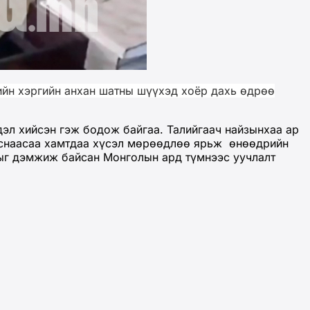
ийн хэргийн анхан шатны шүүхэд хоёр дахь өдрөө
дэл хийсэн гэж бодож байгаа. Талийгаач найзынхаа ар
 наснаасаа хамтдаа хүсэл мөрөөдлөө ярьж өнөөдрийн
зыг дэмжиж байсан Монголын ард түмнээс уучлалт