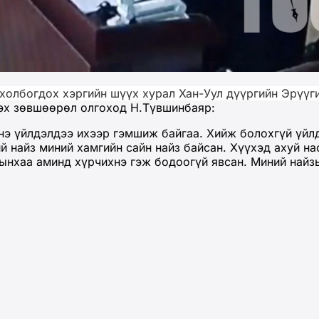
холбогдох хэргийн шүүх хурал Хан-Уул дүүргийн Эрүүг
лэх зөвшөөрөл олгоход Н.Түвшинбаяр:
нэ үйлдэлдээ ихээр гэмшиж байгаа. Хийж болохгүй үйл
ний найз миний хамгийн сайн найз байсан. Хүүхэд ахуй
зынхаа аминд хүрчихнэ гэж бодоогүй явсан. Миний най