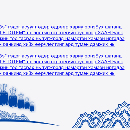
бэ” гэдэг асуулт өдөр өдрөөр хариу эрнэ
Бүх шатанд
OLF TOTEM” тоглолтын стратегийн түншээр ХААН Банк
нзин тос тасрах нь түгжрэлд нэмэртэй хэмээн иргэдээ
 банкинд хийх өөрчлөлтийг ард түмэн дэмжих нь
бэ” гэдэг асуулт өдөр өдрөөр хариу эрнэ
Бүх шатанд
OLF TOTEM” тоглолтын стратегийн түншээр ХААН Банк
нзин тос тасрах нь түгжрэлд нэмэртэй хэмээн иргэдээ
 банкинд хийх өөрчлөлтийг ард түмэн дэмжих нь