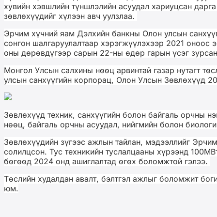
хувийн хэвшлийн түншлэлийн асуудал хариуцсан дарг
зөвлөхүүдийг хүлээн авч уулзлаа.
Эрчим хүчний яам Дэлхийн банкны Олон улсын санхүүг
сонгон шалгаруулалтаар хэрэгжүүлэхээр 2021 оноос э
оны дөрөвдүгээр сарын 22-ны өдөр гарын үсэг зурса
Монгол Улсын салхины нөөц арвинтай газар нутагт тө
улсын санхүүгийн корпорац, Олон Улсын Зөвлөхүүд 202
Зөвлөхүүд техник, санхүүгийн болон байгаль орчны нэ
нөөц, байгаль орчны асуудал, нийгмийн болон биологи
Зөвлөхүүдийн зүгээс ажлын тайлан, мэдээллийг Эрчим
солилцсон. Тус техникийн туслалцааны хүрээнд 100МВ
бөгөөд 2024 онд ашиглалтад өгөх боломжтой гэлээ.
Төслийн худалдан авалт, бэлтгэл ажлыг боломжит бог
юм.