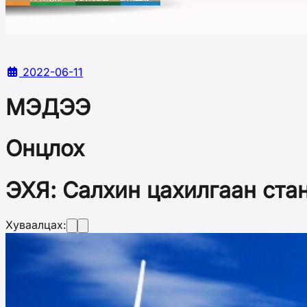
2022-06-11
МЭДЭЭ
Онцлох
ЭХЯ: Салхин цахилгаан ста
Хуваалцах: