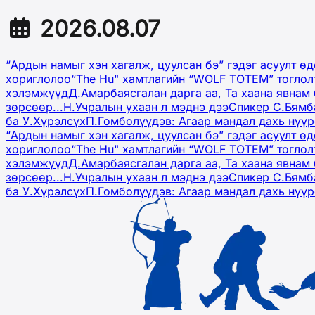
2026.08.07
“Ардын намыг хэн хагалж, цуулсан бэ” гэдэг асуулт ө
хориглолоо
“The Hu" хамтлагийн “WOLF TOTEM” тоглол
хэлэмжүүд
Д.Амарбаясгалан дарга аа, Та хаана явнам 
зөрсөөр...
Н.Учралын ухаан л мэднэ дээ
Спикер С.Бямб
ба У.Хүрэлсүх
П.Гомболүүдэв: Агаар мандал дахь нүү
“Ардын намыг хэн хагалж, цуулсан бэ” гэдэг асуулт ө
хориглолоо
“The Hu" хамтлагийн “WOLF TOTEM” тоглол
хэлэмжүүд
Д.Амарбаясгалан дарга аа, Та хаана явнам 
зөрсөөр...
Н.Учралын ухаан л мэднэ дээ
Спикер С.Бямб
ба У.Хүрэлсүх
П.Гомболүүдэв: Агаар мандал дахь нүү