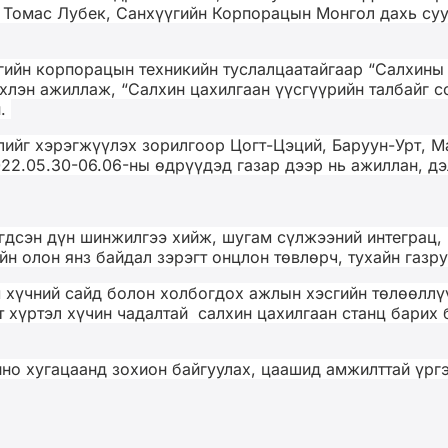
а Томас Лубек, Санхүүгийн Корпорацын Монгол дахь су
ийн корпорацын техникийн туслалцаатайгаар “Салхины 
хлэн ажиллаж, “Салхин цахилгаан үүсгүүрийн талбайг 
н.
слийг хэрэгжүүлэх зорилгоор Цогт-Цэций, Баруун-Урт,
2.05.30-06.06-ны өдрүүдэд газар дээр нь ажиллан, дэл
гдсэн дүн шинжилгээ хийж, шугам сүлжээний интеграц, 
йн олон янз байдал зэрэгт онцлон төвлөрч, тухайн газ
 хүчний сайд болон холбогдох ажлын хэсгийн төлөөллү
т хүртэл хүчин чадалтай салхин цахилгаан станц барих
ино хугацаанд зохион байгуулах, цаашид амжилттай үр