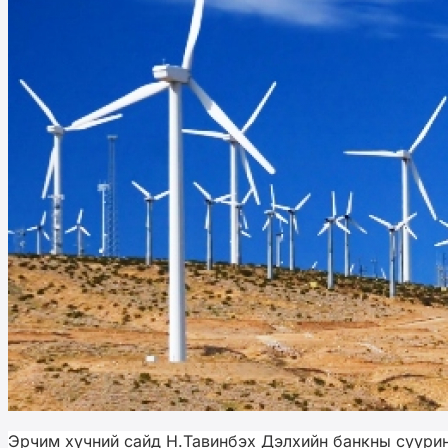
Эрчим хүчний сайд Н.Тавинбэх Дэлхийн банкны суурин