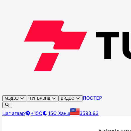
ПОСТЕР
МЭДЭЭ
ТУГ БРЭНД
ВИДЕО
Цаг агаар
+15C
15C
Ханш
3593.93