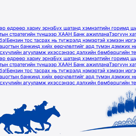
дөр өдрөөр хариу эрнэ
Бүх шатанд хэмнэлтийн горимд ши
тын стратегийн түншээр ХААН Банк ажиллана
Тэргүүн ха
бэ!
Бензин тос тасрах нь түгжрэлд нэмэртэй хэмээн ир
ацогтын банкинд хийх өөрчлөлтийг ард түмэн дэмжих н
рсхүчлийн агууламж ихэссэнээс дэлхийн бөмбөрцгийн т
дөр өдрөөр хариу эрнэ
Бүх шатанд хэмнэлтийн горимд ши
тын стратегийн түншээр ХААН Банк ажиллана
Тэргүүн ха
бэ!
Бензин тос тасрах нь түгжрэлд нэмэртэй хэмээн ир
ацогтын банкинд хийх өөрчлөлтийг ард түмэн дэмжих н
рсхүчлийн агууламж ихэссэнээс дэлхийн бөмбөрцгийн т