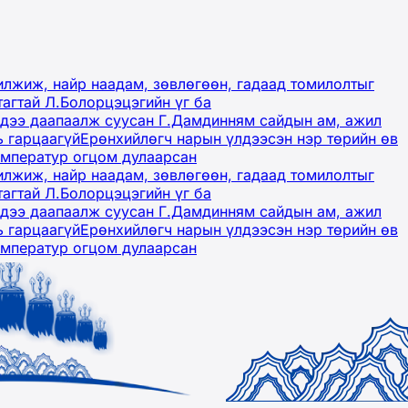
лжиж, найр наадам, зөвлөгөөн, гадаад томилолтыг
тагтай Л.Болорцэцэгийн үг ба
гэдээ даапаалж суусан Г.Дамдинням сайдын ам, ажил
ь гарцаагүй
Ерөнхийлөгч нарын үлдээсэн нэр төрийн өв
емператур огцом дулаарсан
лжиж, найр наадам, зөвлөгөөн, гадаад томилолтыг
тагтай Л.Болорцэцэгийн үг ба
гэдээ даапаалж суусан Г.Дамдинням сайдын ам, ажил
ь гарцаагүй
Ерөнхийлөгч нарын үлдээсэн нэр төрийн өв
емператур огцом дулаарсан