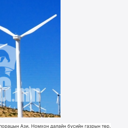
порацын Ази, Номхон далайн бүсийн газрын төр,