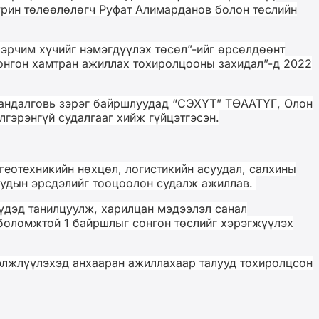
урин төлөөлөлөгч Руфат Алимарданов болон төслийн
эрчим хүчийг нэмэгдүүлэх төсөл”-ийг өрсөлдөөнт
сонгон хамтран ажиллах тохиролцооны захидал”-д 2022
 Мандалговь зэрэг байршлуудад “СЭХҮТ” ТӨААТҮГ, Олон
гэрэнгүй судалгааг хийж гүйцэтгэсэн.
геотехникийн нөхцөл, логистикийн асуудал, салхины
руудын эрсдэлийг тооцоолон судалж ажиллав.
үдэд танилцуулж, харилцан мэдээлэл санал
 боломжтой 1 байршлыг сонгон төслийг хэрэгжүүлэх
гэлжлүүлэхэд анхааран ажиллахаар талууд тохиролцсон