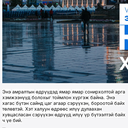
Энэ
амралтын
өдрүүдэд
ямар
ямар
сонирхолтой
арга
хэмжээнүүд
болохыг
тоймлон
хүргэж
байна
.
Энэ
хагас
бүтэн
сайнд
цаг
агаар
сэрүүхэн
,
бороотой
байх
төлөвтэй
.
Хэт
халуун
өдрөөс
илүү
дулаахан
хувцасласан
сэрүүхэн
өдрүүд
илүү
үр
бүтээлтэй
байх
ч
үе
бий
.