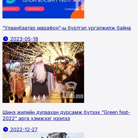
“Улаанбаатар марафон”-ы бүртгэл үргэлжилж байна
2023-05-18
Шинэ жилийн дулаахан дурсамж бүтээх “Green fest-
2022” арга хэмжээг нээлээ
2022-12-27