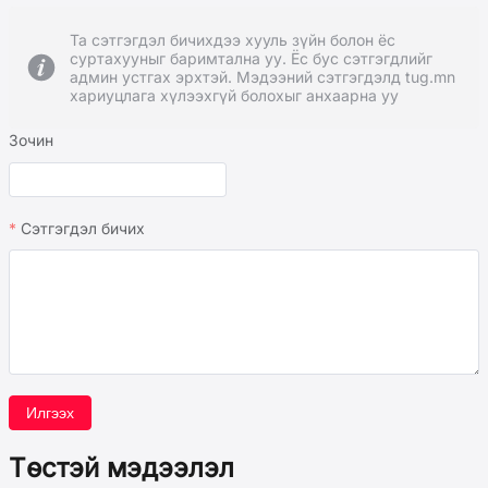
Та сэтгэгдэл бичихдээ хууль зүйн болон ёс
суртахууныг баримтална уу. Ёс бус сэтгэгдлийг
админ устгах эрхтэй. Мэдээний сэтгэгдэлд tug.mn
хариуцлага хүлээхгүй болохыг анхаарна уу
Зочин
Сэтгэгдэл бичих
Илгээх
Төстэй мэдээлэл