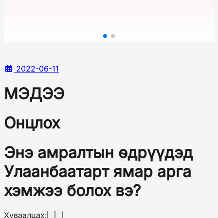
2022-06-11
МЭДЭЭ
Онцлох
Энэ амралтын өдрүүдэд
Улаанбаатарт ямар арга
хэмжээ болох вэ?
Хуваалцах: