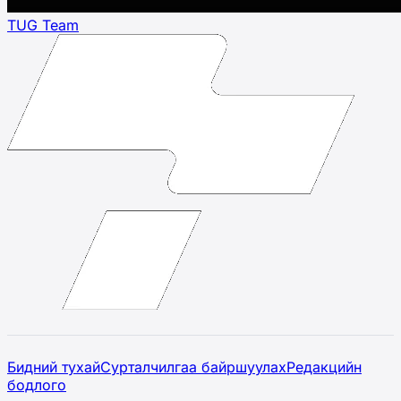
TUG Team
Бидний тухай
Сурталчилгаа байршуулах
Редакцийн
бодлого