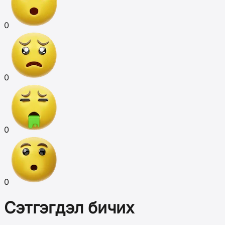
0
0
0
0
Сэтгэгдэл бичих