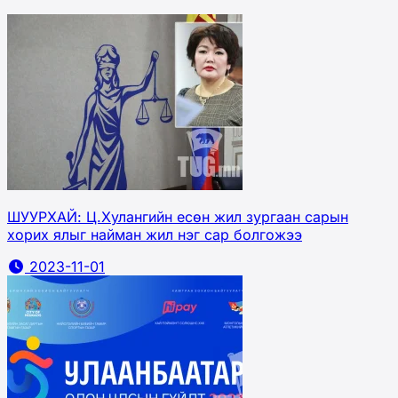
ШУУРХАЙ: Ц.Хулангийн есөн жил зургаан сарын
хорих ялыг найман жил нэг сар болгожээ
2023-11-01