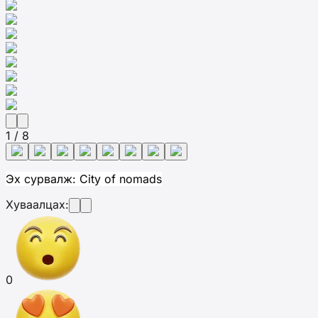
1 / 8
Эх сурвалж:
City of nomads
Хуваалцах:
0