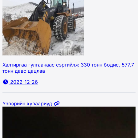
Халтиргаа гулгаанаас сэргийлж 330 тонн бодис, 577.7
тонн давс цацлаа
2022-12-26
Үзвэрийн хуваариуд