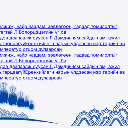
лжиж, найр наадам, зөвлөгөөн, гадаад томилолтыг
тагтай Л.Болорцэцэгийн үг ба
гэдээ даапаалж суусан Г.Дамдинням сайдын ам, ажил
ь гарцаагүй
Ерөнхийлөгч нарын үлдээсэн нэр төрийн өв
емператур огцом дулаарсан
лжиж, найр наадам, зөвлөгөөн, гадаад томилолтыг
тагтай Л.Болорцэцэгийн үг ба
гэдээ даапаалж суусан Г.Дамдинням сайдын ам, ажил
ь гарцаагүй
Ерөнхийлөгч нарын үлдээсэн нэр төрийн өв
емператур огцом дулаарсан