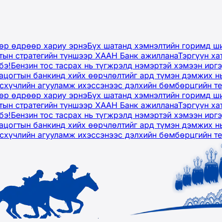
дөр өдрөөр хариу эрнэ
Бүх шатанд хэмнэлтийн горимд ши
тын стратегийн түншээр ХААН Банк ажиллана
Тэргүүн ха
бэ!
Бензин тос тасрах нь түгжрэлд нэмэртэй хэмээн ир
ацогтын банкинд хийх өөрчлөлтийг ард түмэн дэмжих н
рсхүчлийн агууламж ихэссэнээс дэлхийн бөмбөрцгийн т
дөр өдрөөр хариу эрнэ
Бүх шатанд хэмнэлтийн горимд ши
тын стратегийн түншээр ХААН Банк ажиллана
Тэргүүн ха
бэ!
Бензин тос тасрах нь түгжрэлд нэмэртэй хэмээн ир
ацогтын банкинд хийх өөрчлөлтийг ард түмэн дэмжих н
рсхүчлийн агууламж ихэссэнээс дэлхийн бөмбөрцгийн т