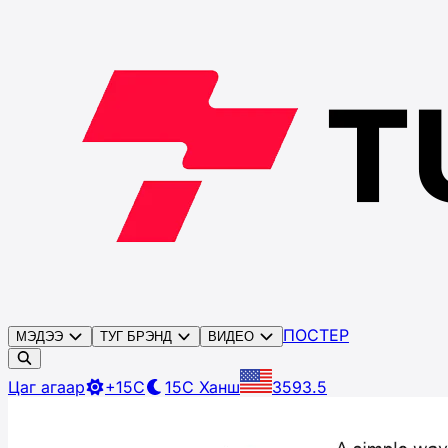
ПОСТЕР
МЭДЭЭ
ТУГ БРЭНД
ВИДЕО
Цаг агаар
+15C
15C
Ханш
3593.5