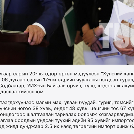
гаар сарын 20-ны өдөр өргөн мэдүүлсэн “Хүнсний ханг
06 дугаар сарын 17-ны өдрийн чуулганы нэгдсэн хурал
Содбаатар, УИХ-ын Байгаль орчин, хүнс, хөдөө аж ахуй
эдээлэл хийсэн юм.
үтээгдэхүүнээс малын мах, улаан буудай, гурил, төмсий
үнсний ногоо 38 хувь, өндөг 48 хувь, цөцгийн тос 67 ху
онцлогоос шалтгаалан тариалах боломж хязгаарлагдмал 
 баглаа боодлын үндсэн түүхий эдийн 95 хувийг импорто
өд жилд дунджаар 2.5 их наяд төгрөгийн импорт хийж б