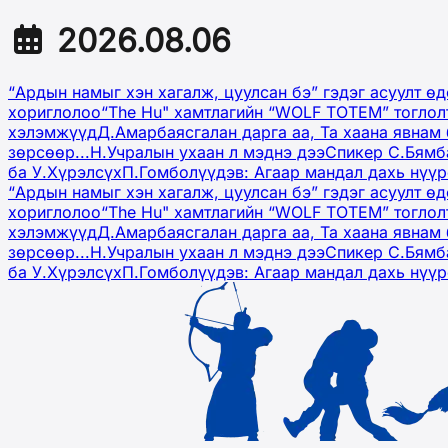
2026.08.06
“Ардын намыг хэн хагалж, цуулсан бэ” гэдэг асуулт ө
хориглолоо
“The Hu" хамтлагийн “WOLF TOTEM” тоглол
хэлэмжүүд
Д.Амарбаясгалан дарга аа, Та хаана явнам 
зөрсөөр...
Н.Учралын ухаан л мэднэ дээ
Спикер С.Бямб
ба У.Хүрэлсүх
П.Гомболүүдэв: Агаар мандал дахь нүү
“Ардын намыг хэн хагалж, цуулсан бэ” гэдэг асуулт ө
хориглолоо
“The Hu" хамтлагийн “WOLF TOTEM” тоглол
хэлэмжүүд
Д.Амарбаясгалан дарга аа, Та хаана явнам 
зөрсөөр...
Н.Учралын ухаан л мэднэ дээ
Спикер С.Бямб
ба У.Хүрэлсүх
П.Гомболүүдэв: Агаар мандал дахь нүү