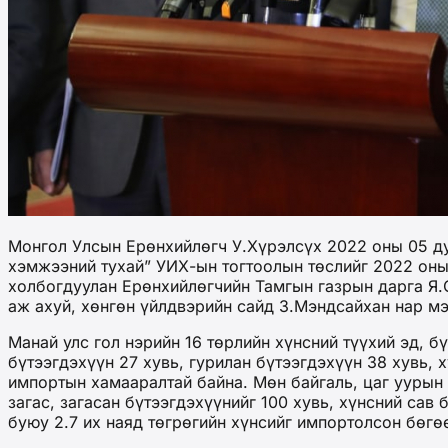
Монгол Улсын Ерөнхийлөгч У.Хүрэлсүх 2022 оны 05 ду
хэмжээний тухай” УИХ-ын тогтоолын төслийг 2022 оны 
холбогдуулан Ерөнхийлөгчийн Тамгын газрын дарга Я.
аж ахуй, хөнгөн үйлдвэрийн сайд З.Мэндсайхан нар м
Манай улс гол нэрийн 16 төрлийн хүнсний түүхий эд, б
бүтээгдэхүүн 27 хувь, гурилан бүтээгдэхүүн 38 хувь, х
импортын хамааралтай байна. Мөн байгаль, цаг уурын 
загас, загасан бүтээгдэхүүнийг 100 хувь, хүнсний сав
буюу 2.7 их наяд төгрөгийн хүнсийг импортолсон бөгө