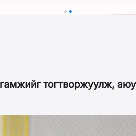
гамжийг тогтворжуулж, аюу