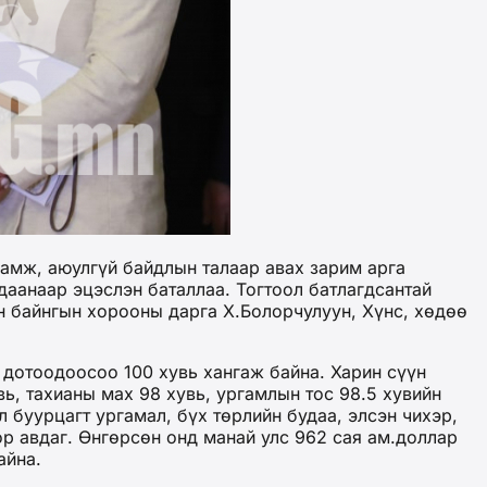
амж, аюулгүй байдлын талаар авах зарим арга
даанаар эцэслэн баталлаа. Тогтоол батлагдсантай
н байнгын хорооны дарга Х.Болорчулуун, Хүнс, хөдөө
г дотоодоосоо 100 хувь хангаж байна. Харин сүүн
вь, тахианы мах 98 хувь, ургамлын тос 98.5 хувийн
буурцагт ургамал, бүх төрлийн будаа, элсэн чихэр,
ор авдаг. Өнгөрсөн онд манай улс 962 сая ам.доллар
айна.