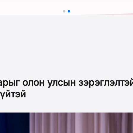
рыг олон улсын зэрэглэлтэй
зүйтэй