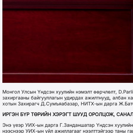
Монгол Улсын Үндсэн хуулийн нэмэлт өөрчлөлт, D.Parl
захиргааны байгууллагын удирдах ажилтнууд, албан х
хотын Захирагч Д.Сумъяабазар, НИТХ-ын дарга Ж.Батб
ИРГЭН БҮР ТӨРИЙН ХЭРЭГТ ШУУД ОРОЛЦОЖ, САНА
Энэ үеэр УИХ-ын дарга Г.Занданшатар Үндсэн хуулийн 
нээснээр УИХ-ын үйл ажиллагааг нээлттэйгээр таны га