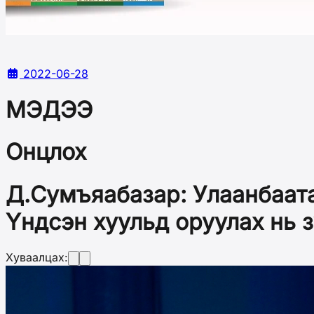
2022-06-28
МЭДЭЭ
Онцлох
Д.Сумъяабазар: Улаанбаата
Үндсэн хуульд оруулах нь 
Хуваалцах: