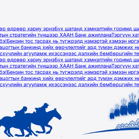
дөр өдрөөр хариу эрнэ
Бүх шатанд хэмнэлтийн горимд ши
тын стратегийн түншээр ХААН Банк ажиллана
Тэргүүн ха
бэ!
Бензин тос тасрах нь түгжрэлд нэмэртэй хэмээн ир
ацогтын банкинд хийх өөрчлөлтийг ард түмэн дэмжих н
рсхүчлийн агууламж ихэссэнээс дэлхийн бөмбөрцгийн т
дөр өдрөөр хариу эрнэ
Бүх шатанд хэмнэлтийн горимд ши
тын стратегийн түншээр ХААН Банк ажиллана
Тэргүүн ха
бэ!
Бензин тос тасрах нь түгжрэлд нэмэртэй хэмээн ир
ацогтын банкинд хийх өөрчлөлтийг ард түмэн дэмжих н
рсхүчлийн агууламж ихэссэнээс дэлхийн бөмбөрцгийн т