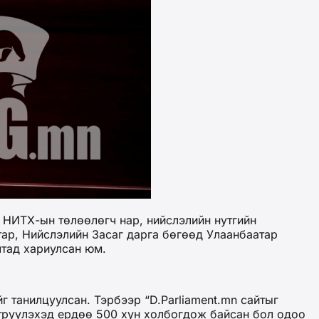
. НИТХ-ын төлөөлөгч нар, нийслэлийн нутгийн
тар, Нийслэлийн Засаг дарга бөгөөд Улаанбаатар
лтад хариулсан юм.
 танилцуулсан. Тэрбээр “D.Parliament.mn сайтыг
эвтрүүлэхэд ердөө 500 хүн холбогдож байсан бол одоо