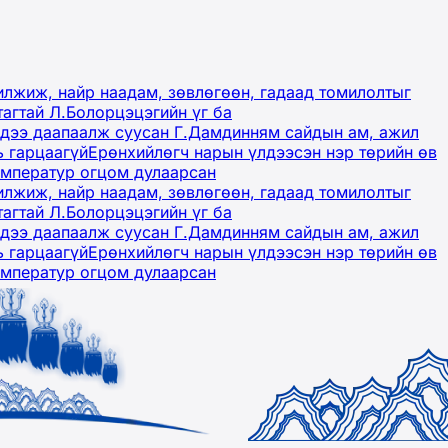
лжиж, найр наадам, зөвлөгөөн, гадаад томилолтыг
тагтай Л.Болорцэцэгийн үг ба
гэдээ даапаалж суусан Г.Дамдинням сайдын ам, ажил
ь гарцаагүй
Ерөнхийлөгч нарын үлдээсэн нэр төрийн өв
емператур огцом дулаарсан
лжиж, найр наадам, зөвлөгөөн, гадаад томилолтыг
тагтай Л.Болорцэцэгийн үг ба
гэдээ даапаалж суусан Г.Дамдинням сайдын ам, ажил
ь гарцаагүй
Ерөнхийлөгч нарын үлдээсэн нэр төрийн өв
емператур огцом дулаарсан