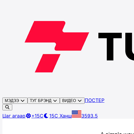
ПОСТЕР
МЭДЭЭ
ТУГ БРЭНД
ВИДЕО
Цаг агаар
+15C
15C
Ханш
3593.5