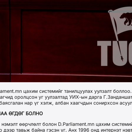
iament.mn цахим системийг танилцуулах уулзалт боллоо
аагчид оролцсон уг уулзалтад УИХ-ын дарга Г.Занданша
аясгалан нар үг хэлж, албан хаагчдын сонирхсон асуу
ЛАА ӨГДӨГ БОЛНО
нэмэлт өөрчлөлт болон D.Parliament.mn цахим системийг
р дээр тавьж байна гэсэн үг. Анх 1996 онд интернэт н