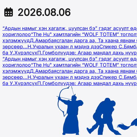
2026.08.06
“Ардын намыг хэн хагалж, цуулсан бэ” гэдэг асуулт ө
хориглолоо
“The Hu" хамтлагийн “WOLF TOTEM” тоглол
хэлэмжүүд
Д.Амарбаясгалан дарга аа, Та хаана явнам 
зөрсөөр...
Н.Учралын ухаан л мэднэ дээ
Спикер С.Бямб
ба У.Хүрэлсүх
П.Гомболүүдэв: Агаар мандал дахь нүү
“Ардын намыг хэн хагалж, цуулсан бэ” гэдэг асуулт ө
хориглолоо
“The Hu" хамтлагийн “WOLF TOTEM” тоглол
хэлэмжүүд
Д.Амарбаясгалан дарга аа, Та хаана явнам 
зөрсөөр...
Н.Учралын ухаан л мэднэ дээ
Спикер С.Бямб
ба У.Хүрэлсүх
П.Гомболүүдэв: Агаар мандал дахь нүү