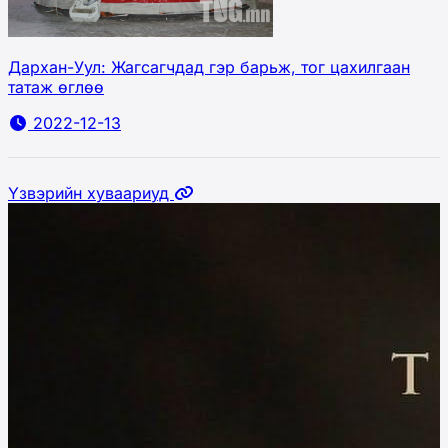
Дархан-Уул: Жагсагчдад гэр барьж, тог цахилгаан
татаж өглөө
2022-12-13
Үзвэрийн хуваариуд