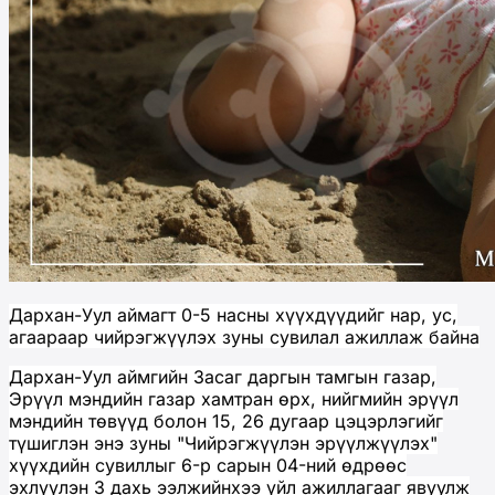
Дархан-Уул аймагт
0-5 насны хүүхдүүдийг нар, ус,
агаараар чийрэгжүүлэх зуны сувилал ажиллаж байна
Дархан-Уул аймгийн Засаг даргын тамгын газар,
Эрүүл мэндийн газар хамтран өрх, нийгмийн эрүүл
мэндийн төвүүд болон 15, 26 дугаар цэцэрлэгийг
түшиглэн энэ зуны "Чийрэгжүүлэн эрүүлжүүлэх"
хүүхдийн сувиллыг 6-р сарын 04-ний өдрөөс
эхлүүлэн 3 дахь ээлжийнхээ үйл ажиллагааг явуулж