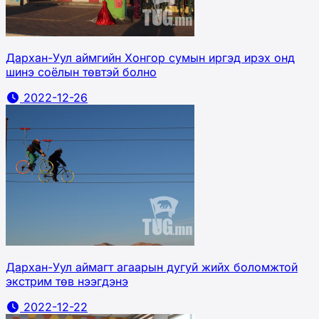
Дархан-Уул аймгийн Хонгор сумын иргэд ирэх онд
шинэ соёлын төвтэй болно
2022-12-26
Дархан-Уул аймагт агаарын дугуй жийх боломжтой
экстрим төв нээгдэнэ
2022-12-22