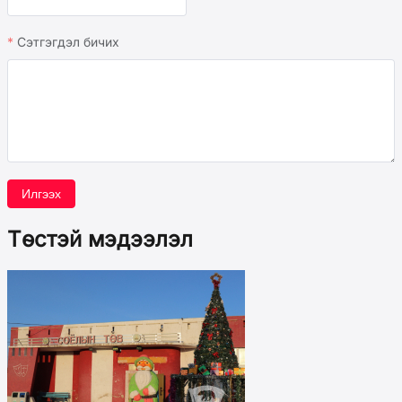
Сэтгэгдэл бичих
Илгээх
Төстэй мэдээлэл