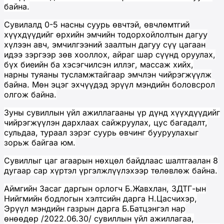
байна.
Сувилалд 0-5 насны суурь өвчтэй, өвчлөмтгий
хүүхдүүдийг өрхийн эмчийн тодорхойлолтын дагуу
хүлээн авч, эмчилгээний заалтын дагуу сүү цагаан
идээ зэргээр зөв хооллох, айраг шар сүүнд оруулах,
бүх биеийн ба хэсэгчилсэн иллэг, массаж хийх,
нарны туяаны тусламжтайгаар эмчлэн чийрэгжүүлж
байна. Мөн эцэг эхчүүдэд эрүүл мэндийн боловсрол
олгож байна.
Зуны сувиллын үйл ажиллагааны үр дүнд хүүхдүүдийг
чийрэгжүүлэн дархлаах сайжруулах, цус багадалт,
сульдаа, тураал зэрэг суурь өвчинг бууруулахыг
зорьж байгаа юм.
Сувиллыг цаг агаарын нөхцөл байдлаас шалтгаалан 8
дугаар сар хүртэл үргэлжлүүлэхээр төлөвлөж байна.
Аймгийн Засаг даргын орлогч Б.Жавхлан, ЗДТГ-ын
Нийгмийн бодлогын хэлтсийн дарга Н.Цасчихэр,
Эрүүл мэндийн газрын дарга Б.Батцэнгэл нар
өнөөдөр /2022.06.30/ сувиллын үйл ажиллагаа,