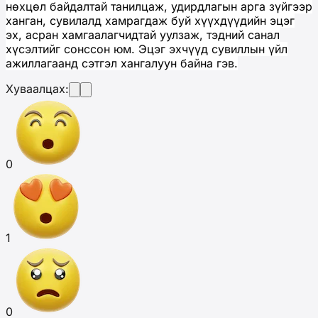
нөхцөл байдалтай танилцаж, удирдлагын арга зүйгээр
ханган, сувилалд хамрагдаж буй хүүхдүүдийн эцэг
эх, асран хамгаалагчидтай уулзаж, тэдний санал
хүсэлтийг сонссон юм. Эцэг эхчүүд сувиллын үйл
ажиллагаанд сэтгэл хангалуун байна гэв.
Хуваалцах:
0
1
0