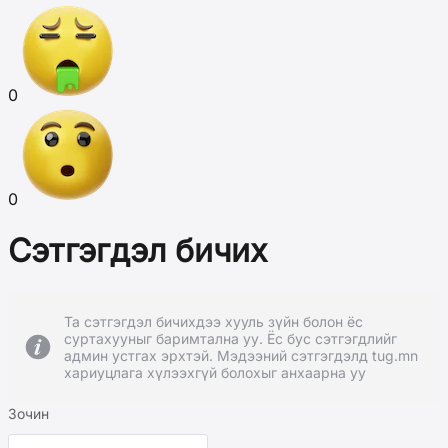
0
0
Сэтгэгдэл бичих
Та сэтгэгдэл бичихдээ хууль зүйн болон ёс
суртахууныг баримтална уу. Ёс бус сэтгэгдлийг
админ устгах эрхтэй. Мэдээний сэтгэгдэлд tug.mn
хариуцлага хүлээхгүй болохыг анхаарна уу
Зочин