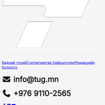
Бидний тухай
Сурталчилгаа байршуулах
Редакцийн
бодлого
info@tug.mn
+976 9110-2565