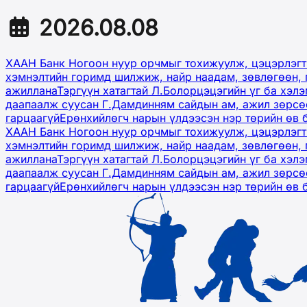
2026.08.08
ХААН Банк Ногоон нуур орчмыг тохижуулж, цэцэрлэгт
хэмнэлтийн горимд шилжиж, найр наадам, зөвлөгөөн, 
ажиллана
Тэргүүн хатагтай Л.Болорцэцэгийн үг ба хэл
даапаалж суусан Г.Дамдинням сайдын ам, ажил зөрсөө
гарцаагүй
Ерөнхийлөгч нарын үлдээсэн нэр төрийн өв 
ХААН Банк Ногоон нуур орчмыг тохижуулж, цэцэрлэгт
хэмнэлтийн горимд шилжиж, найр наадам, зөвлөгөөн, 
ажиллана
Тэргүүн хатагтай Л.Болорцэцэгийн үг ба хэл
даапаалж суусан Г.Дамдинням сайдын ам, ажил зөрсөө
гарцаагүй
Ерөнхийлөгч нарын үлдээсэн нэр төрийн өв 