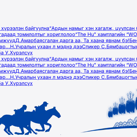
 хүрээлэн байгуулна
“Ардын намыг хэн хагалж, цуулсан 
гадаад томилолтыг хориглолоо
“The Hu" хамтлагийн “W
эмжүүд
Д.Амарбаясгалан дарга аа, Та хаана явнам бэ!
Бе
р...
Н.Учралын ухаан л мэднэ дээ
Спикер С.Бямбацогтын
ба У.Хүрэлсүх
 хүрээлэн байгуулна
“Ардын намыг хэн хагалж, цуулсан 
гадаад томилолтыг хориглолоо
“The Hu" хамтлагийн “W
эмжүүд
Д.Амарбаясгалан дарга аа, Та хаана явнам бэ!
Бе
р...
Н.Учралын ухаан л мэднэ дээ
Спикер С.Бямбацогтын
ба У.Хүрэлсүх