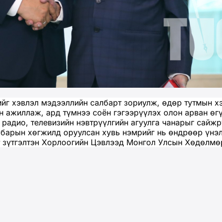
ийг хэвлэл мэдээллийн салбарт зориулж, өдөр тутмын х
 ажиллаж, ард түмнээ соён гэгээрүүлэх олон арван өгү
 радио, телевизийн нэвтрүүлгийн агуулга чанарыг сайж
албарын хөгжилд оруулсан хувь нэмрийг нь өндрөөр үнэ
ат зүтгэлтэн Хорлоогийн Цэвлээд Монгол Улсын Хөдөлмө