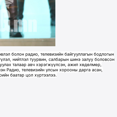
эвлэл болон радио, телевизийн байгууллагын бодлогын
үлэл, нийтлэл туурвин, салбарын шинэ залуу боловсон
руулах талаар авч хэрэгжүүлсэн, ажил хөдөлмөр,
лэн Радио, телевизийн улсын хорооны дарга асан,
рийн баатар цол хүртээлээ.