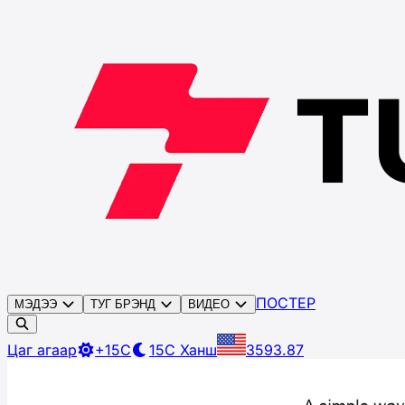
ПОСТЕР
МЭДЭЭ
ТУГ БРЭНД
ВИДЕО
Цаг агаар
+15C
15C
Ханш
3593.87