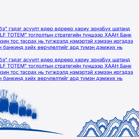
бэ” гэдэг асуулт өдөр өдрөөр хариу эрнэ
Бүх шатанд
OLF TOTEM” тоглолтын стратегийн түншээр ХААН Банк
нзин тос тасрах нь түгжрэлд нэмэртэй хэмээн иргэдээ
 банкинд хийх өөрчлөлтийг ард түмэн дэмжих нь
бэ” гэдэг асуулт өдөр өдрөөр хариу эрнэ
Бүх шатанд
OLF TOTEM” тоглолтын стратегийн түншээр ХААН Банк
нзин тос тасрах нь түгжрэлд нэмэртэй хэмээн иргэдээ
 банкинд хийх өөрчлөлтийг ард түмэн дэмжих нь