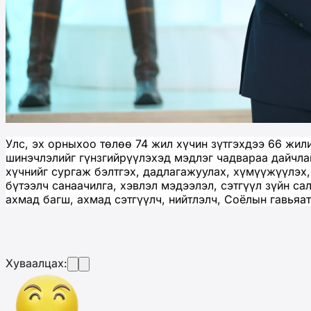
Улс, эх орныхоо төлөө 74 жил хүчин зүтгэхдээ 66 жил
шинэчлэлийг гүнзгийрүүлэхэд мэдлэг чадвараа дайчлан
хүчнийг сургаж бэлтгэх, дадлагажуулах, хүмүүжүүлэх,
бүтээлч санаачилга, хэвлэл мэдээлэл, сэтгүүл зүйн с
ахмад багш, ахмад сэтгүүлч, нийтлэлч, Соёлын гавья
Хуваалцах: