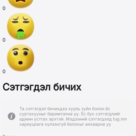
0
0
0
Сэтгэгдэл бичих
Та сэтгэгдэл бичихдээ хууль зүйн болон ёс
суртахууныг баримтална уу. Ёс бус сэтгэгдлийг
админ устгах эрхтэй. Мэдээний сэтгэгдэлд tug.mn
хариуцлага хүлээхгүй болохыг анхаарна уу