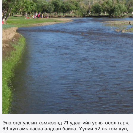
Энэ онд улсын хэмжээнд 71 удаагийн усны осол гарч,
69 хүн амь насаа алдсан байна. Үүний 52 нь том хүн,