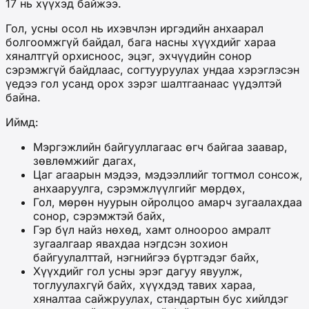
17 нь хүүхэд байжээ.
Гол, усны осол нь ихэвчлэн иргэдийн анхаарал
болгоомжгүй байдал, бага насны хүүхдийг хараа
хяналтгүй орхисноос, эцэг, эхчүүдийн сонор
сэрэмжгүй байдлаас, согтууруулах ундаа хэрэглэсэн
үедээ гол усанд орох зэрэг шалтгаанаас үүдэлтэй
байна.
Иймд:
Мэргэжлийн байгууллагаас өгч байгаа заавар,
зөвлөмжийг дагах,
Цаг агаарын мэдээ, мэдээллийг тогтмол сонсож,
анхааруулга, сэрэмжлүүлгийг мөрдөх,
Гол, мөрөн нуурын ойролцоо амарч зугаалахдаа
сонор, сэрэмжтэй байх,
Гэр бүл найз нөхөд, хамт олноороо амралт
зугаалгаар явахдаа нэгдсэн зохион
байгуулалттай, нэгнийгээ бүртгэдэг байх,
Хүүхдийг гол усны эрэг дагуу явуулж,
тоглуулахгүй байх, хүүхдэд тавих хараа,
хяналтаа сайжруулах, стандартын бус хийлдэг