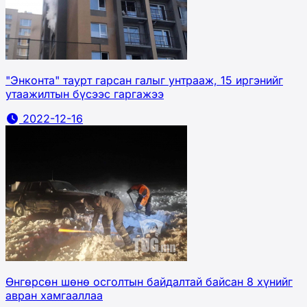
"Энконта" таурт гарсан галыг унтрааж, 15 иргэнийг
утаажилтын бүсээс гаргажээ
2022-12-16
Өнгөрсөн шөнө осголтын байдалтай байсан 8 хүнийг
авран хамгааллаа