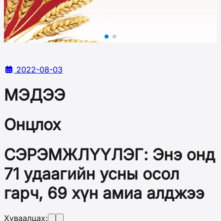
2022-08-03
МЭДЭЭ
Онцлох
СЭРЭМЖЛҮҮЛЭГ: Энэ онд
71 удаагийн усны осол
гарч, 69 хүн амиа алджээ
Хуваалцах: