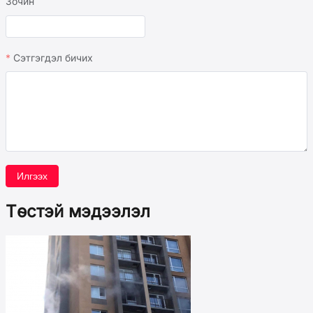
Зочин
Сэтгэгдэл бичих
Илгээх
Төстэй мэдээлэл