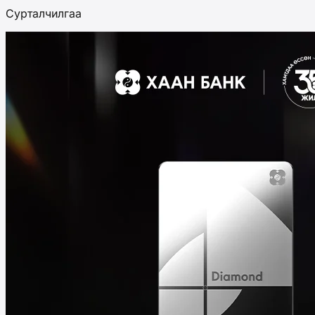
Сурталчилгаа