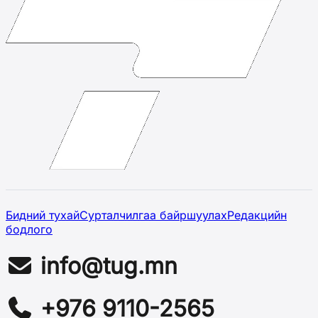
Бидний тухай
Сурталчилгаа байршуулах
Редакцийн
бодлого
info@tug.mn
+976 9110-2565