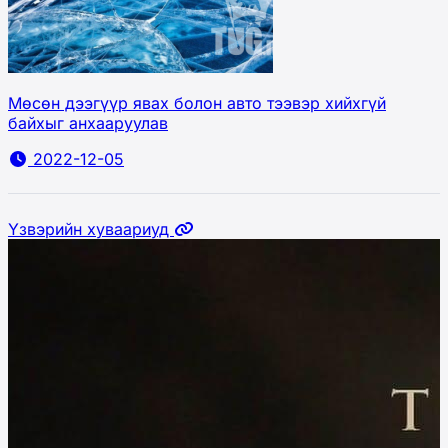
Мөсөн дээгүүр явах болон авто тээвэр хийхгүй
байхыг анхааруулав
2022-12-05
Үзвэрийн хуваариуд