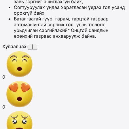
завь зэргийг ашиглахгүй байх,
Согтууруулах ундаа хэрэглэсэн үедээ гол усанд
орохгүй байх,
Баталгаатай гүүр, гарам, гарцтай газраар
автомашинтай зорчиж гол, усны ослоос
урьдчилан сэргийлэхийг Онцгой байдлын
ерөнхий газраас анхааруулж байна.
Хуваалцах:
0
0