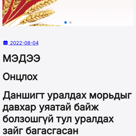
2022-08-04
МЭДЭЭ
Онцлох
Даншигт уралдах морьдыг
давхар уяатай байж
болзошгүй тул уралдах
зайг багасгасан