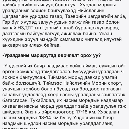
тайлбар хийх нь илүүц болов уу. Хурдан морины
уралдааныг зохион байгуулахад Нийслэлийн
Цагдаагийн удирдах газар, Тээврийн цагдаагийн алба,
Гэр бүл хүүхэд залуучуудын хөгжлийн газар болон
манай НЗДТГ-ын Цэргийн штаб бүрэлдэхүүнээрээ,
даатгалын байгууллагууд ажиллаж байна. Унаач
хүүхдийн эрүүл мэндийг хамгаалах чиглэлд илүүтэй
анхаарч ажиллаж байгаа.
-Уралдааны маршрутад өөрчлөлт орох уу?
-Үндэсний их баяр наадмаас хойш аймаг, сумдын ойг
өргөн хэмжээнд тэмдэглэлээ. Бүсүүдийн уралдаан ч
зохион байгуулсан. Тиймээс морьд давхар уяатай
байж болзошгүй. Тиймээс Нийслэлийн Морин спорт,
уяачдын холбоо болон бусад холбоодоос гаргасан
саналыг үндэслээд хоёр насны уралдааны зайг татаж
багасгасан. Тухайлбал, их насны морьдын наадмаар
хязаалан насны морьд уралддаг зайд уралдуулъя гэж
шийдсэн. Энэ нь ойролцоогоор 17-18 км. Хязаалан
насны морьдыг 13-14 км буюу Үндэсний их баяр
наадмын шүдлэн насны морьдын уралддаг зайд