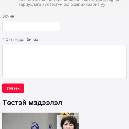
хариуцлага хүлээхгүй болохыг анхаарна уу
Зочин
Сэтгэгдэл бичих
Илгээх
Төстэй мэдээлэл