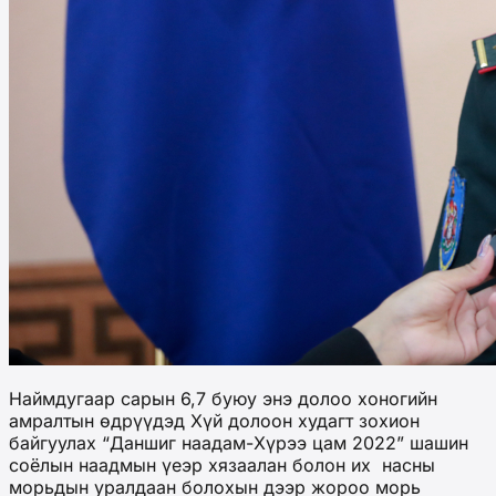
Наймдугаар сарын 6,7 буюу энэ долоо хоногийн
амралтын өдрүүдэд Хүй долоон худагт зохион
байгуулах “Даншиг наадам-Хүрээ цам 2022” шашин
соёлын наадмын үеэр хязаалан болон их насны
морьдын уралдаан болохын дээр жороо морь