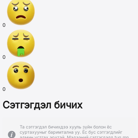
0
0
0
Сэтгэгдэл бичих
Та сэтгэгдэл бичихдээ хууль зүйн болон ёс
суртахууныг баримтална уу. Ёс бус сэтгэгдлийг
админ устгах эрхтэй. Мэдээний сэтгэгдэлд tug.mn