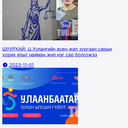
ШУУРХАЙ: Ц.Хулангийн есөн жил зургаан сарын
хорих ялыг найман жил нэг сар болгожээ
2023-11-01