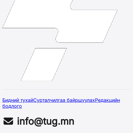
Бидний тухай
Сурталчилгаа байршуулах
Редакцийн
бодлого
info@tug.mn