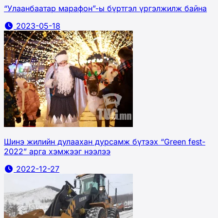
“Улаанбаатар марафон”-ы бүртгэл үргэлжилж байна
2023-05-18
Шинэ жилийн дулаахан дурсамж бүтээх “Green fest-
2022” арга хэмжээг нээлээ
2022-12-27