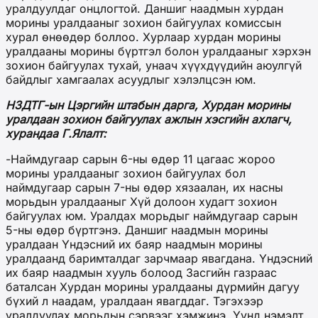
уралдуулдаг онцлогтой. Даншиг наадмын хурдан
морины уралдааныг зохион байгуулах комиссын
хурал өнөөдөр боллоо. Хурлаар хурдан морины
уралдааны морины бүртгэл болон уралдааныг хэрхэн
зохион байгуулах тухай, унаач хүүхдүүдийн аюулгүй
байдлыг хамгаалах асуудлыг хэлэлцсэн юм.
НЗДТГ-ын Цэргийн штабын дарга, Хурдан морины
уралдаан зохион байгуулах ажлын хэсгийн ахлагч,
хурандаа Г.Ялалт:
-Наймдугаар сарын 6-ны өдөр 11 цагаас жороо
морины уралдааныг зохион байгуулах бол
наймдугаар сарын 7-ны өдөр хязаалан, их насны
морьдын уралдааныг Хүй долоон худагт зохион
байгуулах юм. Уралдах морьдыг наймдугаар сарын
5-ны өдөр бүртгэнэ. Даншиг наадмын морины
уралдаан Үндэсний их баяр наадмын морины
уралдаанд баримталдаг зарчмаар явагдана. Үндэсний
их баяр наадмын хууль болоод Засгийн газраас
баталсан Хурдан морины уралдааны дүрмийн дагуу
бүхий л наадам, уралдаан явагддаг. Тэгэхээр
уралдуулах морьдын сэрвээг хэмжинэ. Үүнд нэмэлт