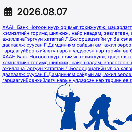
2026.08.07
ХААН Банк Ногоон нуур орчмыг тохижуулж, цэцэрлэгт
хэмнэлтийн горимд шилжиж, найр наадам, зөвлөгөөн, 
ажиллана
Тэргүүн хатагтай Л.Болорцэцэгийн үг ба хэл
даапаалж суусан Г.Дамдинням сайдын ам, ажил зөрсөө
гарцаагүй
Ерөнхийлөгч нарын үлдээсэн нэр төрийн өв 
ХААН Банк Ногоон нуур орчмыг тохижуулж, цэцэрлэгт
хэмнэлтийн горимд шилжиж, найр наадам, зөвлөгөөн, 
ажиллана
Тэргүүн хатагтай Л.Болорцэцэгийн үг ба хэл
даапаалж суусан Г.Дамдинням сайдын ам, ажил зөрсөө
гарцаагүй
Ерөнхийлөгч нарын үлдээсэн нэр төрийн өв 