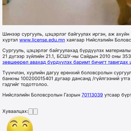
Шинээр сургууль, цэцэрлэг байгуулах иргэн, аж ахуйн
хүртэл
www.license.edu.mn
хаягаар Нийслэлийн Боловс
Сургууль, цэцэрлэг байгуулахад бүрдүүлэх материалыг
21 дүгээр зүйлийн 21.1, БСШУ-ны Сайдын 2010 оны 353
зөвшөөрөл авахад бүрдүүлэх баримт бичигт тавигдах
Түүнчлэн, хуулийн дагуу ерөнхий боловсролын сургуу
банкны 100200015401 дугаар дансанд /гүйлгээний утга
гэдгийг тодотголоо.
Нийслэлийн Боловсролын Газрын
70113039
утсаар бүр
Хуваалцах: