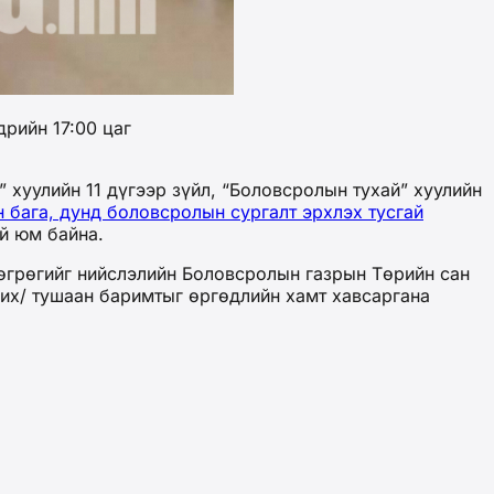
рийн 17:00 цаг
 хуулийн 11 дүгээр зүйл, “Боловсролын тухай” хуулийн
 бага, дунд боловсролын сургалт эрхлэх тусгай
й юм байна.
өгрөгийг нийслэлийн Боловсролын газрын Төрийн сан
чих/ тушаан баримтыг өргөдлийн хамт хавсаргана