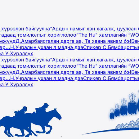
 хүрээлэн байгуулна
“Ардын намыг хэн хагалж, цуулсан 
гадаад томилолтыг хориглолоо
“The Hu" хамтлагийн “W
эмжүүд
Д.Амарбаясгалан дарга аа, Та хаана явнам бэ!
Бе
р...
Н.Учралын ухаан л мэднэ дээ
Спикер С.Бямбацогтын
ба У.Хүрэлсүх
 хүрээлэн байгуулна
“Ардын намыг хэн хагалж, цуулсан 
гадаад томилолтыг хориглолоо
“The Hu" хамтлагийн “W
эмжүүд
Д.Амарбаясгалан дарга аа, Та хаана явнам бэ!
Бе
р...
Н.Учралын ухаан л мэднэ дээ
Спикер С.Бямбацогтын
ба У.Хүрэлсүх