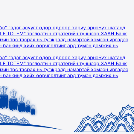
бэ” гэдэг асуулт өдөр өдрөөр хариу эрнэ
Бүх шатанд
OLF TOTEM” тоглолтын стратегийн түншээр ХААН Банк
нзин тос тасрах нь түгжрэлд нэмэртэй хэмээн иргэдээ
 банкинд хийх өөрчлөлтийг ард түмэн дэмжих нь
бэ” гэдэг асуулт өдөр өдрөөр хариу эрнэ
Бүх шатанд
OLF TOTEM” тоглолтын стратегийн түншээр ХААН Банк
нзин тос тасрах нь түгжрэлд нэмэртэй хэмээн иргэдээ
 банкинд хийх өөрчлөлтийг ард түмэн дэмжих нь