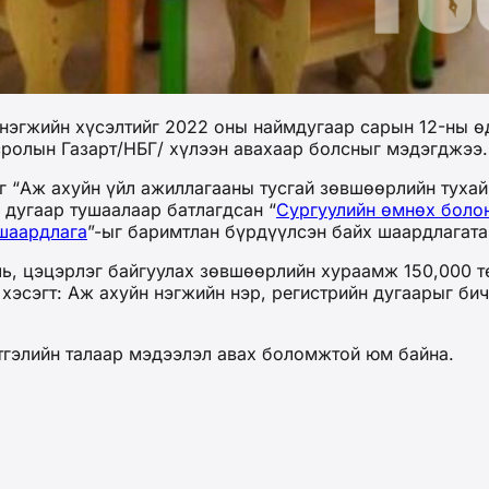
 нэгжийн хүсэлтийг 2022 оны наймдугаар сарын 12-ны өд
ролын Газарт/НБГ/ хүлээн авахаар болсныг мэдэгджээ.
 “Аж ахуйн үйл ажиллагааны тусгай зөвшөөрлийн тухай”
 дугаар тушаалаар батлагдсан “
Сургуулийн өмнөх болон
 шаардлага
”-ыг баримтлан бүрдүүлсэн байх шаардлагата
ль, цэцэрлэг байгуулах зөвшөөрлийн хураамж 150,000 т
 хэсэгт: Аж ахуйн нэгжийн нэр, регистрийн дугаарыг би
тгэлийн талаар мэдээлэл авах боломжтой юм байна.