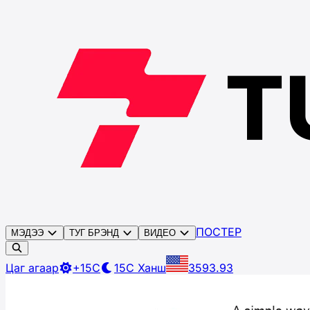
ПОСТЕР
МЭДЭЭ
ТУГ БРЭНД
ВИДЕО
Цаг агаар
+15C
15C
Ханш
3593.93