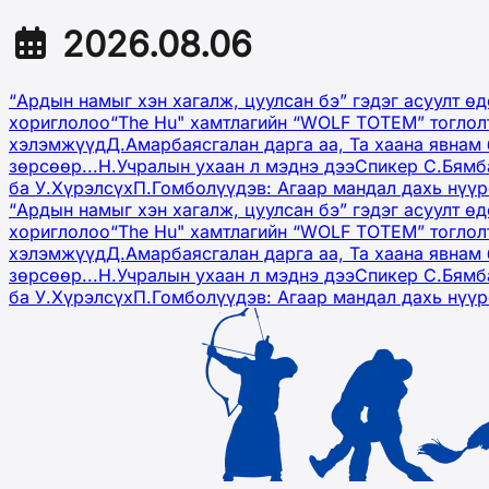
2026.08.06
“Ардын намыг хэн хагалж, цуулсан бэ” гэдэг асуулт ө
хориглолоо
“The Hu" хамтлагийн “WOLF TOTEM” тоглол
хэлэмжүүд
Д.Амарбаясгалан дарга аа, Та хаана явнам 
зөрсөөр...
Н.Учралын ухаан л мэднэ дээ
Спикер С.Бямб
ба У.Хүрэлсүх
П.Гомболүүдэв: Агаар мандал дахь нүү
“Ардын намыг хэн хагалж, цуулсан бэ” гэдэг асуулт ө
хориглолоо
“The Hu" хамтлагийн “WOLF TOTEM” тоглол
хэлэмжүүд
Д.Амарбаясгалан дарга аа, Та хаана явнам 
зөрсөөр...
Н.Учралын ухаан л мэднэ дээ
Спикер С.Бямб
ба У.Хүрэлсүх
П.Гомболүүдэв: Агаар мандал дахь нүү