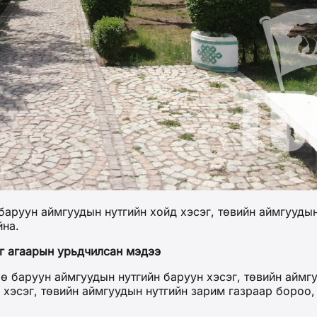
аруун аймгуудын нутгийн хойд хэсэг, төвийн аймгуудын
йна.
г агаарын урьдчилсан мэдээ
 баруун аймгуудын нутгийн баруун хэсэг, төвийн аймгу
 хэсэг, төвийн аймгуудын нутгийн зарим газраар бороо,