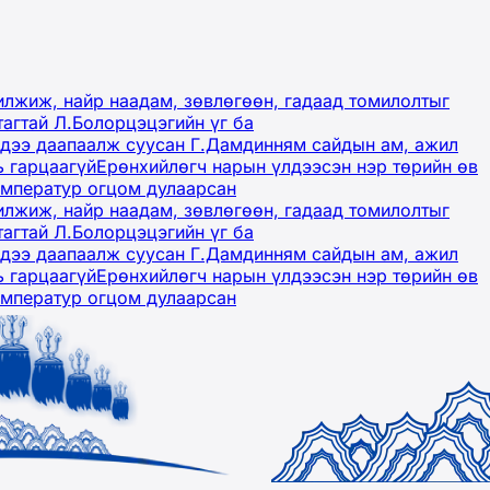
лжиж, найр наадам, зөвлөгөөн, гадаад томилолтыг
тагтай Л.Болорцэцэгийн үг ба
гэдээ даапаалж суусан Г.Дамдинням сайдын ам, ажил
ь гарцаагүй
Ерөнхийлөгч нарын үлдээсэн нэр төрийн өв
емператур огцом дулаарсан
лжиж, найр наадам, зөвлөгөөн, гадаад томилолтыг
тагтай Л.Болорцэцэгийн үг ба
гэдээ даапаалж суусан Г.Дамдинням сайдын ам, ажил
ь гарцаагүй
Ерөнхийлөгч нарын үлдээсэн нэр төрийн өв
емператур огцом дулаарсан