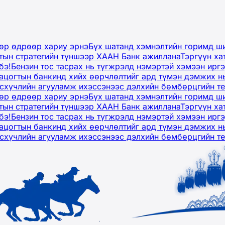
дөр өдрөөр хариу эрнэ
Бүх шатанд хэмнэлтийн горимд ши
тын стратегийн түншээр ХААН Банк ажиллана
Тэргүүн ха
бэ!
Бензин тос тасрах нь түгжрэлд нэмэртэй хэмээн ир
ацогтын банкинд хийх өөрчлөлтийг ард түмэн дэмжих н
рсхүчлийн агууламж ихэссэнээс дэлхийн бөмбөрцгийн т
дөр өдрөөр хариу эрнэ
Бүх шатанд хэмнэлтийн горимд ши
тын стратегийн түншээр ХААН Банк ажиллана
Тэргүүн ха
бэ!
Бензин тос тасрах нь түгжрэлд нэмэртэй хэмээн ир
ацогтын банкинд хийх өөрчлөлтийг ард түмэн дэмжих н
рсхүчлийн агууламж ихэссэнээс дэлхийн бөмбөрцгийн т