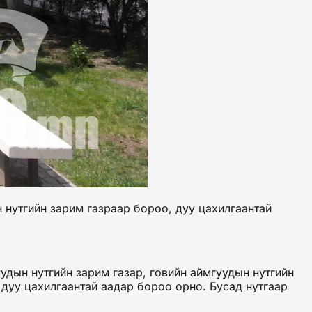
 нутгийн зарим газраар бороо, дуу цахилгаантай
удын нутгийн зарим газар, говийн аймгуудын нутгийн
 дуу цахилгаантай аадар бороо орно. Бусад нутгаар