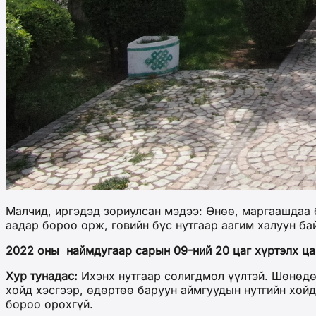
Малчид, иргэдэд зориулсан мэдээ: Өнөө, маргаашдаа б
аадар бороо орж, говийн бүс нутгаар аагим халуун ба
2022 оны наймдугаар сарын 09-ний 20 цаг хүртэлх ца
Хур тунадас:
Ихэнх нутгаар солигдмол үүлтэй. Шөнөдөө
хойд хэсгээр, өдөртөө баруун аймгуудын нутгийн хойд
бороо орохгүй.