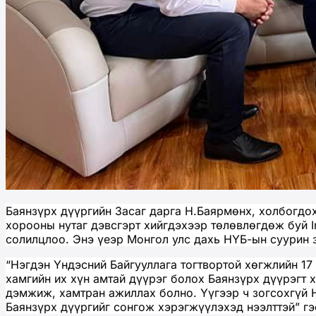
Баянзүрх дүүргийн Засаг дарга Н.Баярмөнх, холбогдо
хорооны нутаг дэвсгэрт хийгдэхээр төлөвлөгдөж буй In
солилцлоо. Энэ үеэр Монгол улс дахь НҮБ-ын суурин 
“Нэгдэн Үндэсний Байгууллага тогтвортой хөгжлийн 1
хамгийн их хүн амтай дүүрэг болох Баянзүрх дүүрэгт х
дэмжиж, хамтран ажиллах болно. Үүгээр ч зогсохгүй 
Баянзүрх дүүргийг сонгож хэрэгжүүлэхэд нээлттэй” г