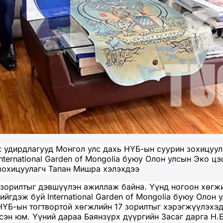
х удирдлагууд Монгол улс дахь НҮБ-ын суурин зохицуул
ternational Garden of Mongolia буюу Олон улсын Эко ц
зохицуулагч Тапан Мишра хэлэхдээ
7 зорилтыг дэвшүүлэн ажиллаж байна. Үүнд ногоон хөгж
ийгдэж буй International Garden of Mongolia буюу Олон
НҮБ-ын тогтвортой хөгжлийн 17 зорилтыг хэрэгжүүлэхэ
эсэн юм. Үүний дараа Баянзүрх дүүргийн Засаг дарга Н