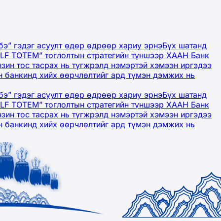
бэ” гэдэг асуулт өдөр өдрөөр хариу эрнэ
Бүх шатанд
OLF TOTEM” тоглолтын стратегийн түншээр ХААН Банк
нзин тос тасрах нь түгжрэлд нэмэртэй хэмээн иргэдээ
 банкинд хийх өөрчлөлтийг ард түмэн дэмжих нь
бэ” гэдэг асуулт өдөр өдрөөр хариу эрнэ
Бүх шатанд
OLF TOTEM” тоглолтын стратегийн түншээр ХААН Банк
нзин тос тасрах нь түгжрэлд нэмэртэй хэмээн иргэдээ
 банкинд хийх өөрчлөлтийг ард түмэн дэмжих нь