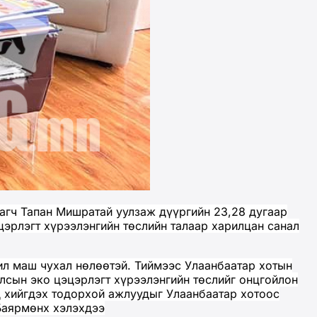
агч Тапан Мишратай уулзаж дүүргийн 23,28 дугаар
эцэрлэгт хүрээлэнгийн төслийн талаар харилцан санал
ил маш чухал нөлөөтэй. Тиймээс Улаанбаатар хотын
 улсын эко цэцэрлэгт хүрээлэнгийн төслийг онцгойлон
д хийгдэх тодорхой ажлуудыг Улаанбаатар хотоос
.Баярмөнх хэлэхдээ