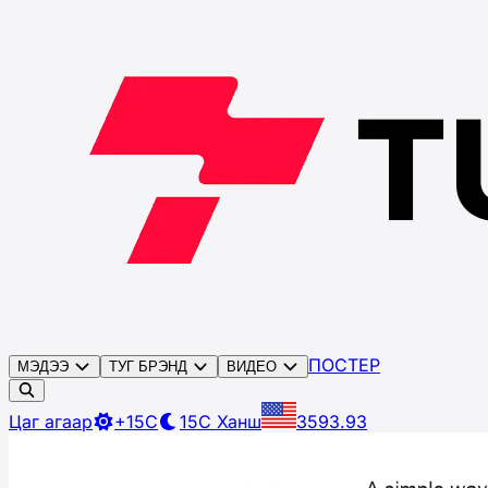
ПОСТЕР
МЭДЭЭ
ТУГ БРЭНД
ВИДЕО
Цаг агаар
+15C
15C
Ханш
3593.93