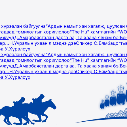
 хүрээлэн байгуулна
“Ардын намыг хэн хагалж, цуулсан 
гадаад томилолтыг хориглолоо
“The Hu" хамтлагийн “W
эмжүүд
Д.Амарбаясгалан дарга аа, Та хаана явнам бэ!
Бе
р...
Н.Учралын ухаан л мэднэ дээ
Спикер С.Бямбацогтын
ба У.Хүрэлсүх
 хүрээлэн байгуулна
“Ардын намыг хэн хагалж, цуулсан 
гадаад томилолтыг хориглолоо
“The Hu" хамтлагийн “W
эмжүүд
Д.Амарбаясгалан дарга аа, Та хаана явнам бэ!
Бе
р...
Н.Учралын ухаан л мэднэ дээ
Спикер С.Бямбацогтын
ба У.Хүрэлсүх