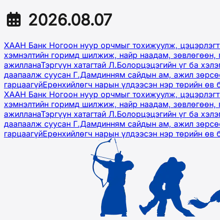
2026.08.07
ХААН Банк Ногоон нуур орчмыг тохижуулж, цэцэрлэгт
хэмнэлтийн горимд шилжиж, найр наадам, зөвлөгөөн, 
ажиллана
Тэргүүн хатагтай Л.Болорцэцэгийн үг ба хэл
даапаалж суусан Г.Дамдинням сайдын ам, ажил зөрсөө
гарцаагүй
Ерөнхийлөгч нарын үлдээсэн нэр төрийн өв 
ХААН Банк Ногоон нуур орчмыг тохижуулж, цэцэрлэгт
хэмнэлтийн горимд шилжиж, найр наадам, зөвлөгөөн, 
ажиллана
Тэргүүн хатагтай Л.Болорцэцэгийн үг ба хэл
даапаалж суусан Г.Дамдинням сайдын ам, ажил зөрсөө
гарцаагүй
Ерөнхийлөгч нарын үлдээсэн нэр төрийн өв 