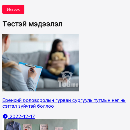
Илгээх
Төстэй мэдээлэл
Ерөнхий боловсролын гурван сургууль тутмын нэг нь
сэтгэл зүйчтэй боллоо
2022-12-17