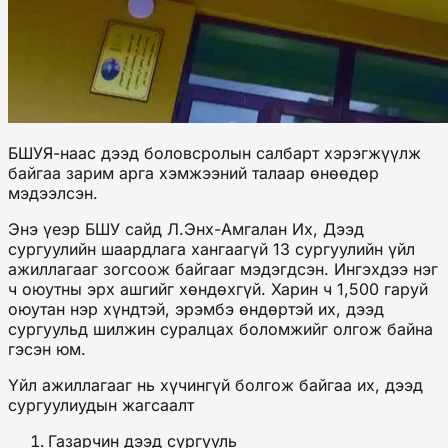
БШУЯ-наас дээд боловсролын салбарт хэрэгжүүлж
байгаа зарим арга хэмжээний талаар өнөөдөр
мэдээлсэн.
Энэ үеэр БШУ сайд Л.Энх-Амгалан
Их, Дээд
сургуулийн шаардлага хангаагүй 13 сургуулийн үйл
ажиллагааг зогсоож байгааг мэдэгдсэн. Ингэхдээ нэг
ч оюутны эрх ашгийг хөндөхгүй. Харин ч 1,500 гаруй
оюутан нэр хүндтэй, эрэмбэ өндөртэй их, дээд
сургуульд шилжин суралцах боломжийг олгож байна
гэсэн юм.
Үйл ажиллагааг нь хүчингүй болгож байгаа их, дээд
сургуулиудын жагсаалт
Газарчин дээд сургууль