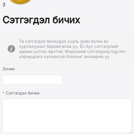
3
Сэтгэгдэл бичих
Та сэтгэгдэл бичихдээ хууль зүйн болон ёс
суртахууныг баримтална уу. Ёс бус сэтгэгдлийг
админ устгах эрхтэй. Мэдээний сэтгэгдэлд tug.mn
хариуцлага хүлээхгүй болохыг анхаарна уу
Зочин
Сэтгэгдэл бичих