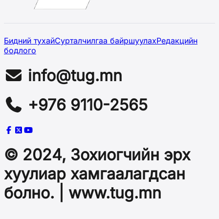
Бидний тухай
Сурталчилгаа байршуулах
Редакцийн
бодлого
info@tug.mn
+976 9110-2565
© 2024, Зохиогчийн эрх
хуулиар хамгаалагдсан
болно. | www.tug.mn