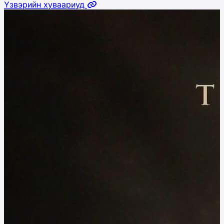
Үзвэрийн хуваариуд