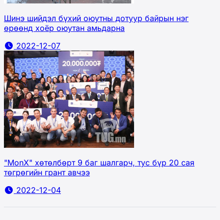
Шинэ шийдэл бүхий оюутны дотуур байрын нэг
өрөөнд хоёр оюутан амьдарна
2022-12-07
"MonX" хөтөлбөрт 9 баг шалгарч, тус бүр 20 сая
төгрөгийн грант авчээ
2022-12-04