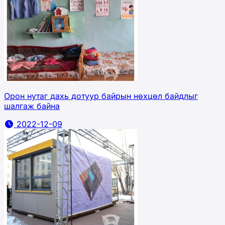
Орон нутаг дахь дотуур байрын нөхцөл байдлыг
шалгаж байна
2022-12-09