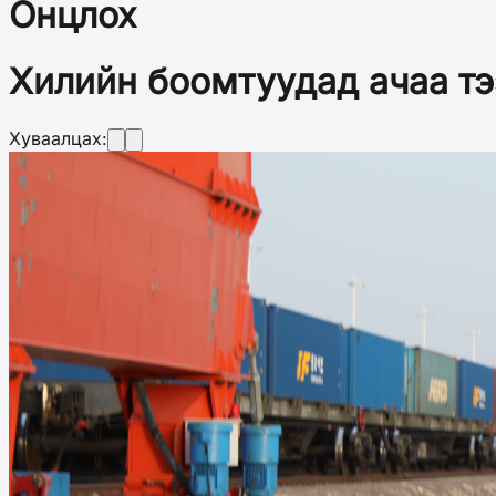
Онцлох
Хилийн боомтуудад ачаа т
Хуваалцах: