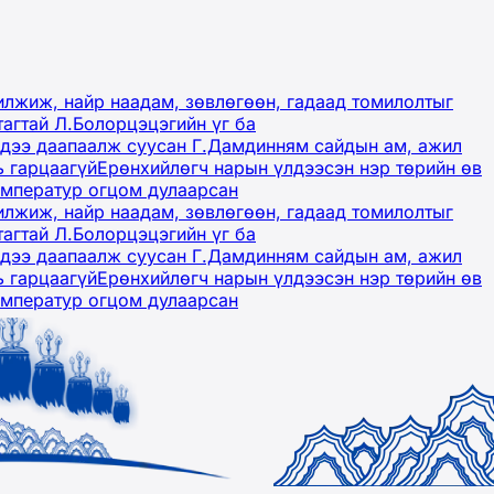
лжиж, найр наадам, зөвлөгөөн, гадаад томилолтыг
тагтай Л.Болорцэцэгийн үг ба
гэдээ даапаалж суусан Г.Дамдинням сайдын ам, ажил
ь гарцаагүй
Ерөнхийлөгч нарын үлдээсэн нэр төрийн өв
емператур огцом дулаарсан
лжиж, найр наадам, зөвлөгөөн, гадаад томилолтыг
тагтай Л.Болорцэцэгийн үг ба
гэдээ даапаалж суусан Г.Дамдинням сайдын ам, ажил
ь гарцаагүй
Ерөнхийлөгч нарын үлдээсэн нэр төрийн өв
емператур огцом дулаарсан