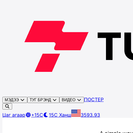
ПОСТЕР
МЭДЭЭ
ТУГ БРЭНД
ВИДЕО
Цаг агаар
+15C
15C
Ханш
3593.93