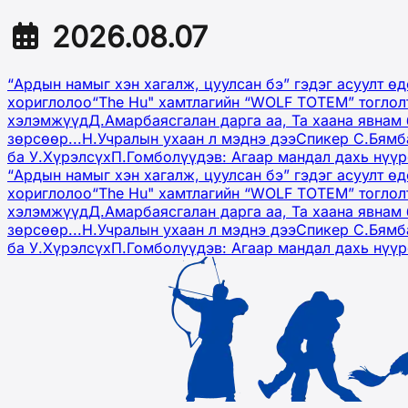
2026.08.07
“Ардын намыг хэн хагалж, цуулсан бэ” гэдэг асуулт ө
хориглолоо
“The Hu" хамтлагийн “WOLF TOTEM” тоглол
хэлэмжүүд
Д.Амарбаясгалан дарга аа, Та хаана явнам 
зөрсөөр...
Н.Учралын ухаан л мэднэ дээ
Спикер С.Бямб
ба У.Хүрэлсүх
П.Гомболүүдэв: Агаар мандал дахь нүү
“Ардын намыг хэн хагалж, цуулсан бэ” гэдэг асуулт ө
хориглолоо
“The Hu" хамтлагийн “WOLF TOTEM” тоглол
хэлэмжүүд
Д.Амарбаясгалан дарга аа, Та хаана явнам 
зөрсөөр...
Н.Учралын ухаан л мэднэ дээ
Спикер С.Бямб
ба У.Хүрэлсүх
П.Гомболүүдэв: Агаар мандал дахь нүү