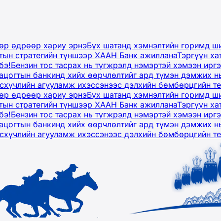
дөр өдрөөр хариу эрнэ
Бүх шатанд хэмнэлтийн горимд ши
тын стратегийн түншээр ХААН Банк ажиллана
Тэргүүн ха
бэ!
Бензин тос тасрах нь түгжрэлд нэмэртэй хэмээн ир
ацогтын банкинд хийх өөрчлөлтийг ард түмэн дэмжих н
рсхүчлийн агууламж ихэссэнээс дэлхийн бөмбөрцгийн т
дөр өдрөөр хариу эрнэ
Бүх шатанд хэмнэлтийн горимд ши
тын стратегийн түншээр ХААН Банк ажиллана
Тэргүүн ха
бэ!
Бензин тос тасрах нь түгжрэлд нэмэртэй хэмээн ир
ацогтын банкинд хийх өөрчлөлтийг ард түмэн дэмжих н
рсхүчлийн агууламж ихэссэнээс дэлхийн бөмбөрцгийн т