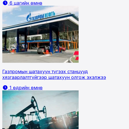
6 цагийн өмнө
Газпромын шатахуун түгээх станцууд
хязгаарлалтгүйгээр шатахуун олгож эхэлжээ
1 өдрийн өмнө