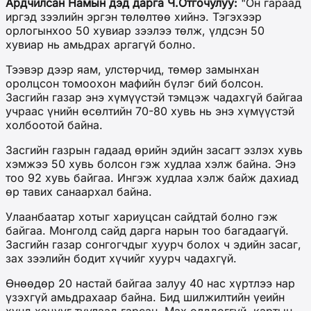
Ардчилсан Намын дэд дарга Ч.Отгочулуу:
"Он гараад
иргэд зээлийн эргэн төлөлтөө хийнэ. Тэгэхээр
орлогынхоо 50 хувиар зээлээ төлж, үлдсэн 50
хувиар нь амьдрах аргагүй болно.
Тээвэр дээр яам, улстөрчид, төмөр замынхан
оролцсон томоохон мафийн бүлэг бий болсон.
Засгийн газар энэ хүмүүстэй тэмцэж чадахгүй байгаа
учраас үнийн өсөлтийн 70-80 хувь нь энэ хүмүүстэй
холбоотой байна.
Засгийн газрын гадаад өрийн эдийн засагт эзлэх хувь
хэмжээ 50 хувь болсон гэж худлаа хэлж байна. Энэ
тоо 92 хувь байгаа. Ингэж худлаа хэлж байж дахиад
өр тавих санаархал байна.
Улаанбаатар хотыг хариуцсан сайдтай болно гэж
байгаа. Монголд сайд дарга нарын тоо багадаагүй.
Засгийн газар сонгогчдыг хуурч болох ч эдийн засаг,
зах зээлийн бодит хүчийг хуурч чадахгүй.
Өнөөдөр 20 настай байгаа залуу 40 нас хүртлээ нар
үзэхгүй амьдрахаар байна. Бид шилжилтийн үеийн