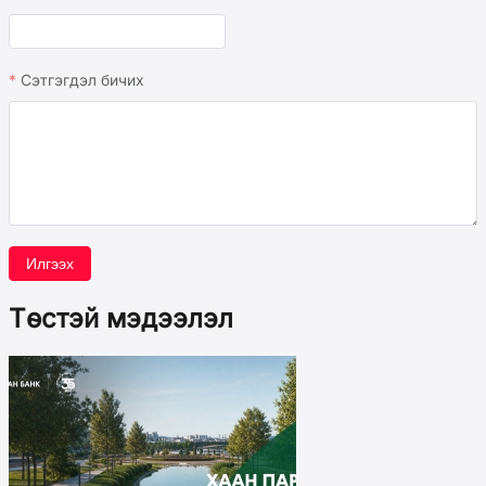
Сэтгэгдэл бичих
Илгээх
Төстэй мэдээлэл