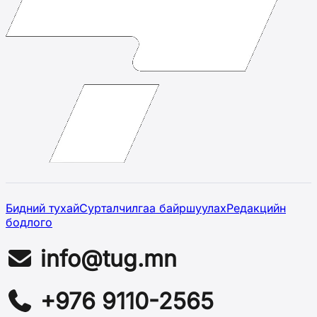
Бидний тухай
Сурталчилгаа байршуулах
Редакцийн
бодлого
info@tug.mn
+976 9110-2565