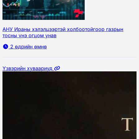
АНУ Ираны хэлэлцээртэй холбоотойгоор газрын
тосны үнэ огцом унав
2 өдрийн өмнө
Үзвэрийн хуваариуд