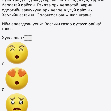
хүнд хэцүүг туулаад гарсан. Мах олддоггүй, картын
бараатай байсан. Гэхдээ эрх чөлөөтэй. Харин
одоогийн залуучууд эрх чөлөө ч үгүй байх нь.
Хамгийн азтай нь Солонгост очиж шал угаана.
Ийм алдагдсан үеийг Засгийн газар бүтээж байна"
гэлээ.
Хуваалцах:
0
0