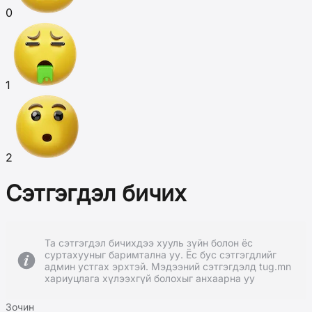
0
1
2
Сэтгэгдэл бичих
Та сэтгэгдэл бичихдээ хууль зүйн болон ёс
суртахууныг баримтална уу. Ёс бус сэтгэгдлийг
админ устгах эрхтэй. Мэдээний сэтгэгдэлд tug.mn
хариуцлага хүлээхгүй болохыг анхаарна уу
Зочин