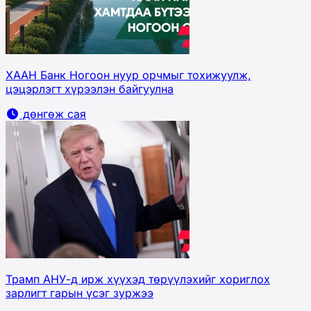
ХААН Банк Ногоон нуур орчмыг тохижуулж,
цэцэрлэгт хүрээлэн байгуулна
дөнгөж сая
Трамп АНУ-д ирж хүүхэд төрүүлэхийг хориглох
зарлигт гарын үсэг зуржээ