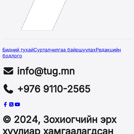
Бидний тухай
Сурталчилгаа байршуулах
Редакцийн
бодлого
info@tug.mn
+976 9110-2565
© 2024, Зохиогчийн эрх
хуулиар хамгаалагдсан