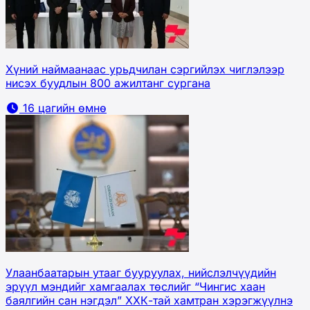
Хүний наймаанаас урьдчилан сэргийлэх чиглэлээр
нисэх буудлын 800 ажилтанг сургана
16 цагийн өмнө
Улаанбаатарын утааг бууруулах, нийслэлчүүдийн
эрүүл мэндийг хамгаалах төслийг “Чингис хаан
баялгийн сан нэгдэл” ХХК-тай хамтран хэрэгжүүлнэ