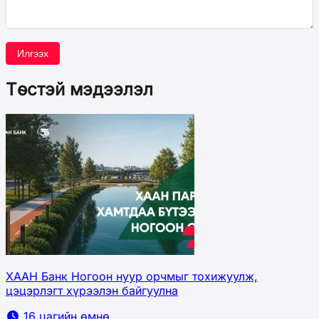
Илгээх
Төстэй мэдээлэл
ХААН Банк Ногоон нуур орчмыг тохижуулж,
цэцэрлэгт хүрээлэн байгуулна
16 цагийн өмнө