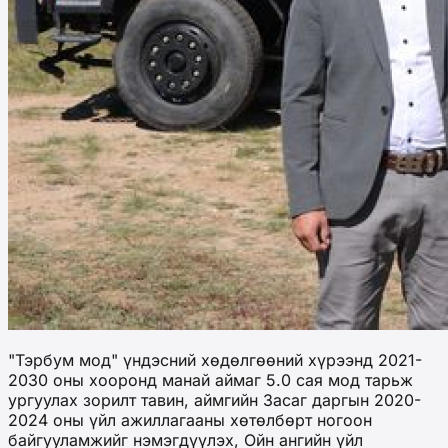
"Тэрбум мод" үндэсний хөдөлгөөний хүрээнд 2021-
2030 оны хооронд манай аймаг 5.0 сая мод тарьж
ургуулах зорилт тавин, аймгийн Засаг даргын 2020-
2024 оны үйл ажиллагааны хөтөлбөрт ногоон
байгууламжийг нэмэгдүүлэх, Ойн ангийн үйл