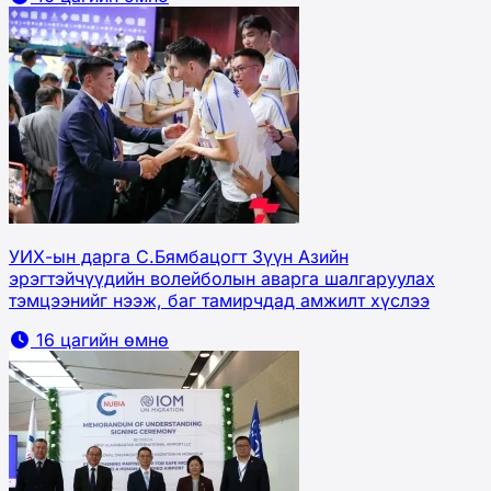
УИХ-ын дарга С.Бямбацогт Зүүн Азийн
эрэгтэйчүүдийн волейболын аварга шалгаруулах
тэмцээнийг нээж, баг тамирчдад амжилт хүслээ
16 цагийн өмнө