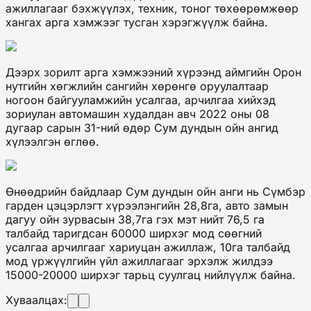
ажиллагааг бэхжүүлэх, техник, тоног төхөөрөмжөөр
хангах арга хэмжээг тусган хэрэгжүүлж байна.
Дээрх зорилт арга хэмжээний хүрээнд аймгийн Орон
нутгийн хөгжлийн сангийн хөрөнгө оруулалтаар
ногоон байгууламжийн усалгаа, арчилгаа хийхэд
зориулан автомашин худалдан авч 2022 оны 08
дугаар сарын 31-ний өдөр Сум дундын ойн ангид
хүлээлгэн өглөө.
Өнөөдрийн байдлаар Сум дундын ойн анги нь Сүмбэр
гарден цэцэрлэгт хүрээлэнгийн 28,8га, авто замын
дагуу ойн зурвасын 38,7га гэх мэт нийт 76,5 га
талбайд таригдсан 60000 ширхэг мод сөөгний
усалгаа арчилгааг хариуцан ажиллаж, 10га талбайд
мод үржүүлгийн үйл ажиллагааг эрхэлж жилдээ
15000-20000 ширхэг тарьц суулгац нийлүүлж байна.
Хуваалцах: