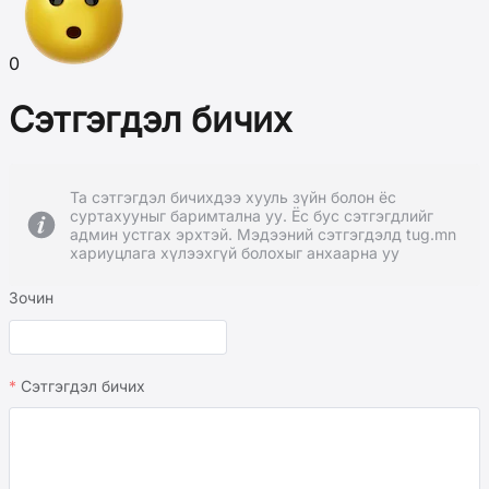
0
Сэтгэгдэл бичих
Та сэтгэгдэл бичихдээ хууль зүйн болон ёс
суртахууныг баримтална уу. Ёс бус сэтгэгдлийг
админ устгах эрхтэй. Мэдээний сэтгэгдэлд tug.mn
хариуцлага хүлээхгүй болохыг анхаарна уу
Зочин
Сэтгэгдэл бичих