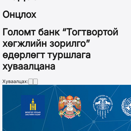
Онцлох
Голомт банк “Тогтвортой
хөгжлийн зорилго”
өдөрлөгт туршлага
хуваалцана
Хуваалцах: