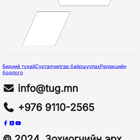
Бидний тухай
Сурталчилгаа байршуулах
Редакцийн
бодлого
info@tug.mn
+976 9110-2565
© 2024, Зохиогчийн эрх