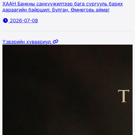
ХААН Банкны санхүүжилтээр бага сургууль барих
дараагийн байршил: Булган, Өмнөговь аймаг
2026-07-08
Үзвэрийн хуваариуд