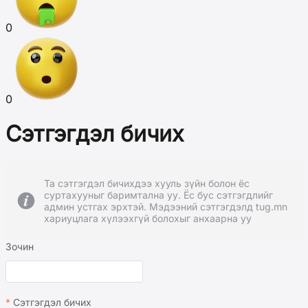
0
0
Сэтгэгдэл бичих
Та сэтгэгдэл бичихдээ хууль зүйн болон ёс
суртахууныг баримтална уу. Ёс бус сэтгэгдлийг
админ устгах эрхтэй. Мэдээний сэтгэгдэлд tug.mn
хариуцлага хүлээхгүй болохыг анхаарна уу
Зочин
Сэтгэгдэл бичих