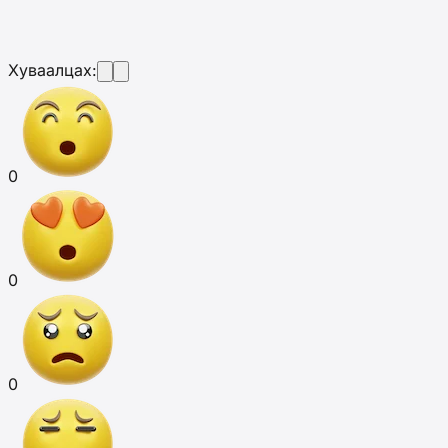
Хуваалцах:
0
0
0