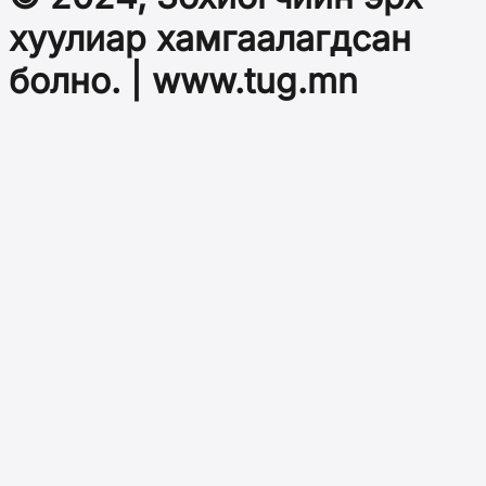
хуулиар хамгаалагдсан
болно. | www.tug.mn