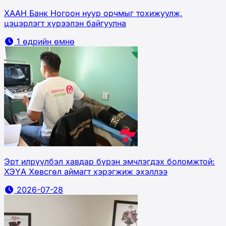
ХААН Банк Ногоон нуур орчмыг тохижуулж,
цэцэрлэгт хүрээлэн байгуулна
1 өдрийн өмнө
Эрт илрүүлбэл хавдар бүрэн эмчлэгдэх боломжтой:
ХЭҮА Хөвсгөл аймагт хэрэгжиж эхэллээ
2026-07-28