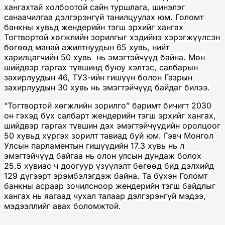
хангахтай холбоотой сайн туршлага, шинэлэг
санаачилгаа дэлгэрэнгүй танилцуулах юм. Голомт
банкны хувьд жендерийн тэгш эрхийг хангах
Тогтвортой хөгжлийн зорилгыг хэдийнэ хэрэгжүүлсэн
бөгөөд манай ажилтнуудын 65 хувь, нийт
харилцагчийн 50 хувь нь эмэгтэйчүүд байна. Мөн
шийдвэр гаргах түвшинд буюу хэлтэс, салбарын
захирлуудын 46, ТУЗ-ийн гишүүн болон Газрын
захирлуудын 30 хувь нь эмэгтэйчүүд байдаг билээ.
“Тогтвортой хөгжлийн зорилго” баримт бичигт 2030
он гэхэд бүх салбарт жендерийн тэгш эрхийг хангах,
шийдвэр гаргах түвшин дэх эмэгтэйчүүдийн оролцоог
50 хувьд хүргэх зорилт тавиад буй юм. Гэвч Монгол
Улсын парламентын гишүүдийн 17.3 хувь нь л
эмэгтэйчүүд байгаа нь олон улсын дундаж болох
25.5 хувиас ч доогуур үзүүлэлт бөгөөд бид дэлхийд
129 дүгээрт эрэмбэлэгдэж байна. Та бүхэн Голомт
банкны асраар зочилсноор жендерийн тэгш байдлыг
хангах нь яагаад чухал талаар дэлгэрэнгүй мэдээ,
мэдээллийг авах боломжтой.