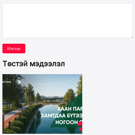
Илгээх
Төстэй мэдээлэл