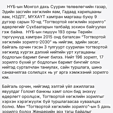
НҮБ-ын Монгол дахь Суурин төлөөлөгчийн газар,
Эдийн засгийн хөгжлийн яам, Гадаад харилцааны
яам, НЗДТГ, МҮХАҮТ хамтран маргааш буюу 9
дүгээр сарын 10-нд “Тогтвортой хөгжлийн зорилго”
өдөрлөгийг Сүхбаатарын талбайд зохион байгуулах
гэж байна. НҮБ-ын гишүүн 193 орны Төрийн
тэргүүнүүд хамтран 2015 онд баталсан “Тогтвортой
хөгжлийн зорилго-2030” нь
нийгэм, эдийн засаг,
байгаль орчин гэсэн 3 тулгуурт суурилан тогтвортой
хөгжилд хүргэх дэлхий нийтийн урт хугацааны
бодлогын баримт бичиг билээ. Нийт 196 зорилт, 17
зорилго бүхий уг бодлогын баримт бичгийг олон
нийтэд сурталчлан таниулах, сайн туршлага, шинэ
санаачилгаа солилцох нь уг арга хэмжээний зорилго
юм.
Байгаль орчин, нийгэмд ээлтэй үйл ажиллагаа
явуулдаг Голомт банкны хамт олон бид энэхүү
өдөрлөгт оролцож, Тогтвортой хөгжлийн зорилгыг
хэрхэн хэрэгжүүлж буй туршлагаасаа хуваалцах
болно. Мөн “Тогтвортой хөгжлийн зорилго”-ын 5 дахь
зорилго болох Жендерийн эрх тэгш байдлыг