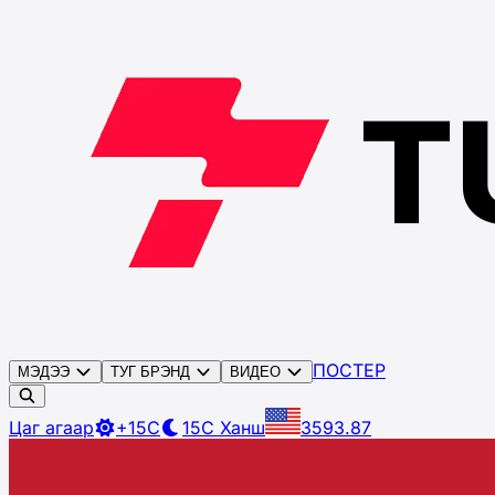
ПОСТЕР
МЭДЭЭ
ТУГ БРЭНД
ВИДЕО
Цаг агаар
+15C
15C
Ханш
3593.87