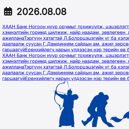
2026.08.08
ХААН Банк Ногоон нуур орчмыг тохижуулж, цэцэрлэгт
хэмнэлтийн горимд шилжиж, найр наадам, зөвлөгөөн, 
ажиллана
Тэргүүн хатагтай Л.Болорцэцэгийн үг ба хэл
даапаалж суусан Г.Дамдинням сайдын ам, ажил зөрсөө
гарцаагүй
Ерөнхийлөгч нарын үлдээсэн нэр төрийн өв 
ХААН Банк Ногоон нуур орчмыг тохижуулж, цэцэрлэгт
хэмнэлтийн горимд шилжиж, найр наадам, зөвлөгөөн, 
ажиллана
Тэргүүн хатагтай Л.Болорцэцэгийн үг ба хэл
даапаалж суусан Г.Дамдинням сайдын ам, ажил зөрсөө
гарцаагүй
Ерөнхийлөгч нарын үлдээсэн нэр төрийн өв 