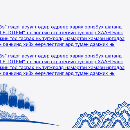
бэ” гэдэг асуулт өдөр өдрөөр хариу эрнэ
Бүх шатанд
OLF TOTEM” тоглолтын стратегийн түншээр ХААН Банк
нзин тос тасрах нь түгжрэлд нэмэртэй хэмээн иргэдээ
 банкинд хийх өөрчлөлтийг ард түмэн дэмжих нь
бэ” гэдэг асуулт өдөр өдрөөр хариу эрнэ
Бүх шатанд
OLF TOTEM” тоглолтын стратегийн түншээр ХААН Банк
нзин тос тасрах нь түгжрэлд нэмэртэй хэмээн иргэдээ
 банкинд хийх өөрчлөлтийг ард түмэн дэмжих нь