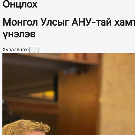
Онцлох
Монгол Улсыг АНУ-тай хам
үнэлэв
Хуваалцах: