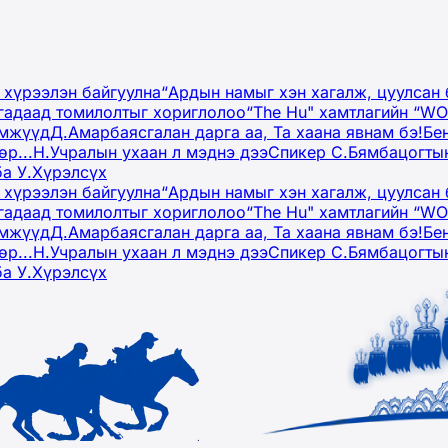
 хүрээлэн байгуулна
“Ардын намыг хэн хагалж, цуулсан 
гадаад томилолтыг хориглолоо
“The Hu" хамтлагийн “W
эмжүүд
Д.Амарбаясгалан дарга аа, Та хаана явнам бэ!
Бе
р...
Н.Учралын ухаан л мэднэ дээ
Спикер С.Бямбацогтын
ба У.Хүрэлсүх
 хүрээлэн байгуулна
“Ардын намыг хэн хагалж, цуулсан 
гадаад томилолтыг хориглолоо
“The Hu" хамтлагийн “W
эмжүүд
Д.Амарбаясгалан дарга аа, Та хаана явнам бэ!
Бе
р...
Н.Учралын ухаан л мэднэ дээ
Спикер С.Бямбацогтын
ба У.Хүрэлсүх