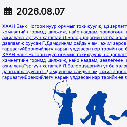
2026.08.07
ХААН Банк Ногоон нуур орчмыг тохижуулж, цэцэрлэгт
хэмнэлтийн горимд шилжиж, найр наадам, зөвлөгөөн, 
ажиллана
Тэргүүн хатагтай Л.Болорцэцэгийн үг ба хэл
даапаалж суусан Г.Дамдинням сайдын ам, ажил зөрсөө
гарцаагүй
Ерөнхийлөгч нарын үлдээсэн нэр төрийн өв 
ХААН Банк Ногоон нуур орчмыг тохижуулж, цэцэрлэгт
хэмнэлтийн горимд шилжиж, найр наадам, зөвлөгөөн, 
ажиллана
Тэргүүн хатагтай Л.Болорцэцэгийн үг ба хэл
даапаалж суусан Г.Дамдинням сайдын ам, ажил зөрсөө
гарцаагүй
Ерөнхийлөгч нарын үлдээсэн нэр төрийн өв 