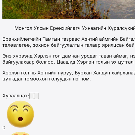
Монгол Улсын Ерөнхийлөгч Ухнаагийн Хүрэлсүхийн
Ерөнхийлөгчийн Тамгын газраас Хэнтий аймгийн Байгал
төлөвлөгөө, зохион байгуулалтын талаар ярилцсан бай
Энэ хүрээнд Хэрлэн гол дамнан урсдаг таван аймаг, н
байгуулахаар боллоо. Цаашид Хэрлэн голын эх цутгал 
Хэрлэн гол нь Хэнтийн нуруу, Бурхан Халдун хайрхана
цутгадаг томоохон голуудын нэг юм.
Хуваалцах:
0