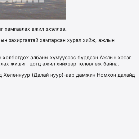
ыг хамгаалах ажил эхэллээ.
рын захиргаатай хамтарсан хурал хийж, ажлын
лон холбогдох албаны хүмүүсээс бүрдсэн Ажлын хэсэг
алах жишиг, цогц ажил хийхээр төлөвлөж байна.
айд Хөлөннуур (Далай нуур)-аар дамжин Номхон далайд