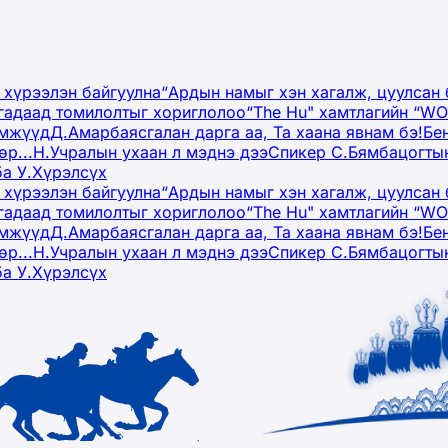
 хүрээлэн байгуулна
“Ардын намыг хэн хагалж, цуулсан 
гадаад томилолтыг хориглолоо
“The Hu" хамтлагийн “W
эмжүүд
Д.Амарбаясгалан дарга аа, Та хаана явнам бэ!
Бе
р...
Н.Учралын ухаан л мэднэ дээ
Спикер С.Бямбацогтын
ба У.Хүрэлсүх
 хүрээлэн байгуулна
“Ардын намыг хэн хагалж, цуулсан 
гадаад томилолтыг хориглолоо
“The Hu" хамтлагийн “W
эмжүүд
Д.Амарбаясгалан дарга аа, Та хаана явнам бэ!
Бе
р...
Н.Учралын ухаан л мэднэ дээ
Спикер С.Бямбацогтын
ба У.Хүрэлсүх