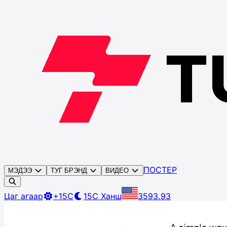
ПОСТЕР
МЭДЭЭ
ТУГ БРЭНД
ВИДЕО
Цаг агаар
+15C
15C
Ханш
3593.93