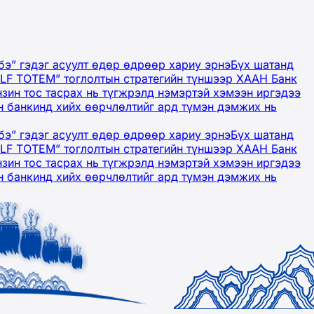
бэ” гэдэг асуулт өдөр өдрөөр хариу эрнэ
Бүх шатанд
OLF TOTEM” тоглолтын стратегийн түншээр ХААН Банк
нзин тос тасрах нь түгжрэлд нэмэртэй хэмээн иргэдээ
 банкинд хийх өөрчлөлтийг ард түмэн дэмжих нь
бэ” гэдэг асуулт өдөр өдрөөр хариу эрнэ
Бүх шатанд
OLF TOTEM” тоглолтын стратегийн түншээр ХААН Банк
нзин тос тасрах нь түгжрэлд нэмэртэй хэмээн иргэдээ
 банкинд хийх өөрчлөлтийг ард түмэн дэмжих нь