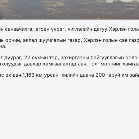
 санаачилга, өгсөн үүрэг, чиглэлийн дагуу Хэрлэн гол
ь орчин, аялал жуучлалын газар, Хэрлэн голын сав газ
на.
эг дүүрэг, 22 сумын төр, захиргааны байгууллагын бо
голуудыг давхар хамгаалалтад авч, гол, мөрнийг хамга
ас эх авч 1,163 км урсан, хилийн цаана 200 гаруй км з