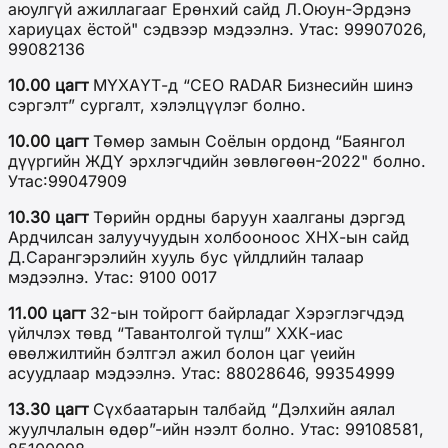
аюулгүй ажиллагааг Ерөнхий сайд Л.Оюун-Эрдэнэ
хариуцах ёстой" сэдвээр мэдээлнэ. Утас: 99907026,
99082136
10.00 цагт
МҮХАҮТ-д “CEO RADAR Бизнесийн шинэ
сэргэлт” сургалт, хэлэлцүүлэг болно.
10.00 цагт
Төмөр замын Соёлын ордонд “Баянгол
дүүргийн ЖДҮ эрхлэгчдийн зөвлөгөөн-2022" болно.
Утас:99047909
10.30 цагт
Төрийн ордны баруун хаалганы дэргэд
Ардчилсан залуучуудын холбооноос ХНХ-ын сайд
Д.Сарангэрэлийн хууль бус үйлдлийн талаар
мэдээлнэ. Утас: 9100 0017
11.00 цагт
32-ын тойрогт байрладаг Хэрэглэгчдэд
үйлчлэх төвд “Тавантолгой түлш” ХХК-иас
өвөлжилтийн бэлтгэл ажил болон цаг үеийн
асуудлаар мэдээлнэ. Утас: 88028646, 99354999
13.30 цагт
Сүхбаатарын талбайд “Дэлхийн аялал
жуулчлалын өдөр”-ийн нээлт болно. Утас: 99108581,