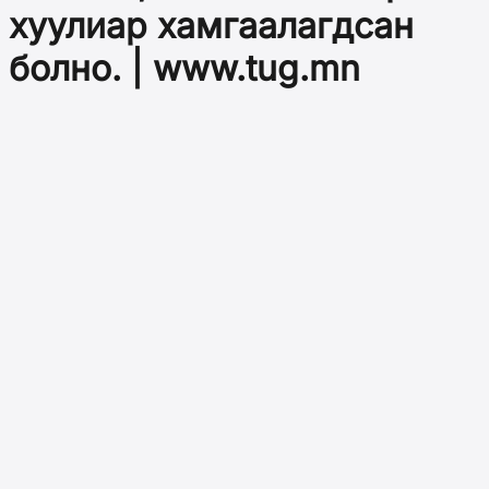
хуулиар хамгаалагдсан
болно. | www.tug.mn