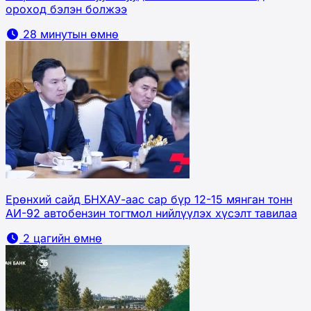
ороход бэлэн болжээ
28 минутын өмнө
Ерөнхий сайд БНХАУ-аас сар бүр 12-15 мянган тонн
АИ-92 автобензин тогтмол нийлүүлэх хүсэлт тавилаа
2 цагийн өмнө