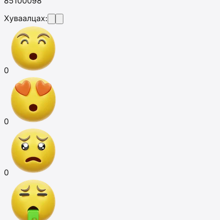
85100098
Хуваалцах:
0
0
0