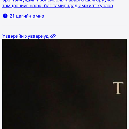
тэмцээнийг нээж, баг тамирчдад амжилт хүслээ
21 цагийн өмнө
Үзвэрийн хуваариуд