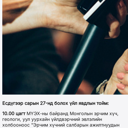
Есдүгээр сарын 27-нд болох үйл явдлын тойм:
10.00 цагт
МҮЭХ-ны байранд Монголын эрчим хүч,
геологи, уул уурхайн үйлдвэрчний эвлэлийн
холбооноос "Эрчим хүчний салбарын ажилтнуудын