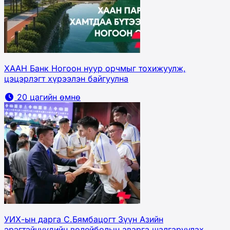
ХААН Банк Ногоон нуур орчмыг тохижуулж,
цэцэрлэгт хүрээлэн байгуулна
20 цагийн өмнө
УИХ-ын дарга С.Бямбацогт Зүүн Азийн
эрэгтэйчүүдийн волейболын аварга шалгаруулах