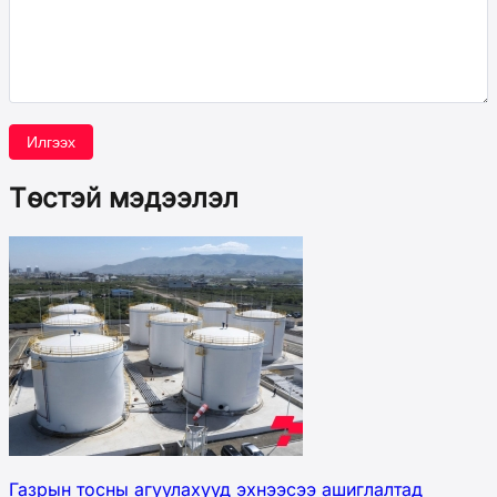
Илгээх
Төстэй мэдээлэл
Газрын тосны агуулахууд эхнээсээ ашиглалтад