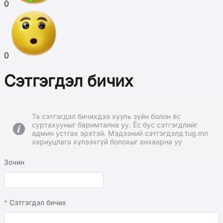
0
0
Сэтгэгдэл бичих
Та сэтгэгдэл бичихдээ хууль зүйн болон ёс
суртахууныг баримтална уу. Ёс бус сэтгэгдлийг
админ устгах эрхтэй. Мэдээний сэтгэгдэлд tug.mn
хариуцлага хүлээхгүй болохыг анхаарна уу
Зочин
Сэтгэгдэл бичих