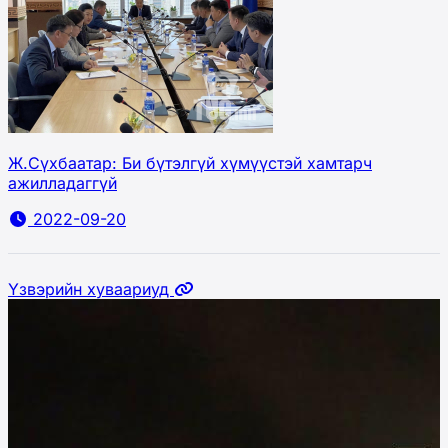
Ж.Сүхбаатар: Би бүтэлгүй хүмүүстэй хамтарч
ажилладаггүй
2022-09-20
Үзвэрийн хуваариуд