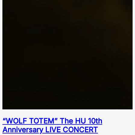
“WOLF TOTEM” The HU 10th
Аnniversary LIVE CONCERT