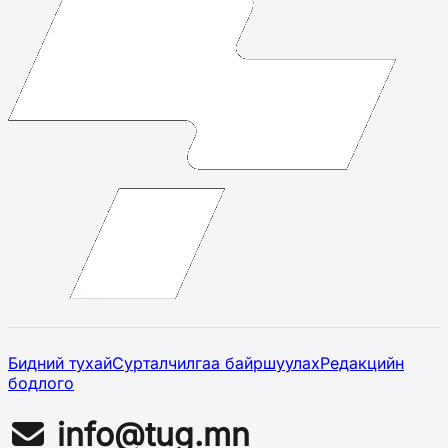
Бидний тухай
Сурталчилгаа байршуулах
Редакцийн
бодлого
info@tug.mn