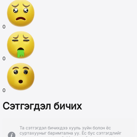
0
0
0
Сэтгэгдэл бичих
Та сэтгэгдэл бичихдээ хууль зүйн болон ёс
суртахууныг баримтална уу. Ёс бус сэтгэгдлийг