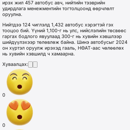
ирэх жил 457 автобус авч, нийтийн тээврийн
удирдлага менежментийн тогтолцоонд өөрчлөлт
оруулна.
Нийтдээ 124 чиглэлд 1,432 автобус хэрэгтэй гэх
тооцоо бий. Үүний 1,100-г нь улс, нийслэлийн төсвөөс
гаргах бодлого явуулаад 300-г нь хувийн хэвшлээр
шийдүүлэхээр төлөвлөж байна. Шинэ автобусыг 2024
он хүртэл оруулж ирэхэд гааль, НӨАТ-аас чөлөөлөх
нь хувийн хэвшилд ч хамаарна.
Хуваалцах:
0
0