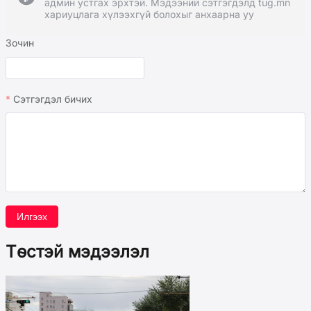
админ устгах эрхтэй. Мэдээний сэтгэгдэлд tug.mn
хариуцлага хүлээхгүй болохыг анхаарна уу
Зочин
Сэтгэгдэл бичих
Илгээх
Төстэй мэдээлэл