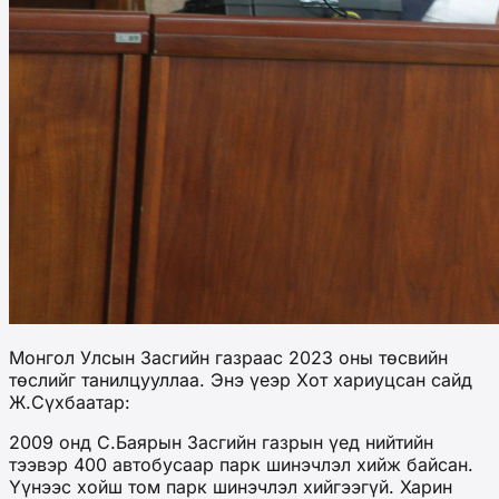
Монгол Улсын Засгийн газраас 2023 оны төсвийн
төслийг танилцууллаа. Энэ үеэр Хот хариуцсан сайд
Ж.Сүхбаатар:
2009 онд С.Баярын Засгийн газрын үед нийтийн
тээвэр 400 автобусаар парк шинэчлэл хийж байсан.
Үүнээс хойш том парк шинэчлэл хийгээгүй. Харин