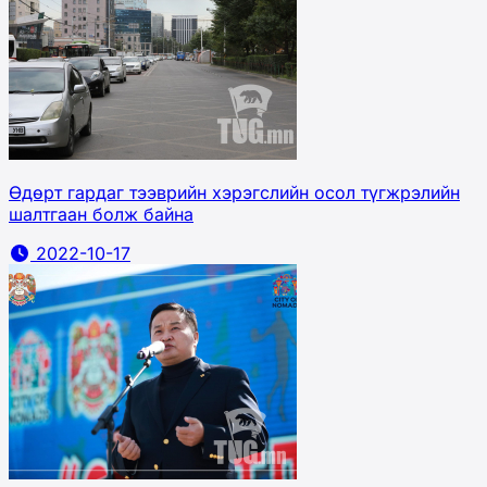
Өдөрт гардаг тээврийн хэрэгслийн осол түгжрэлийн
шалтгаан болж байна
2022-10-17