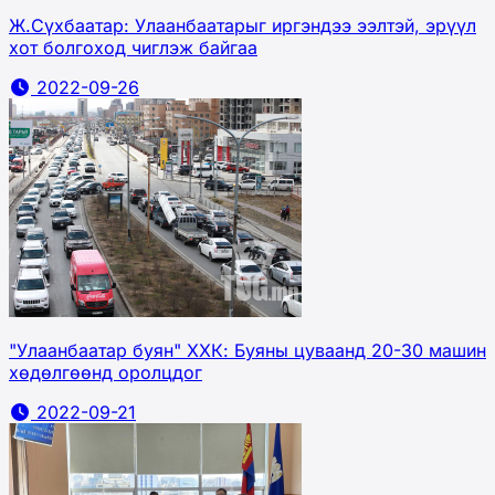
Ж.Сүхбаатар: Улаанбаатарыг иргэндээ ээлтэй, эрүүл
хот болгоход чиглэж байгаа
2022-09-26
"Улаанбаатар буян" ХХК: Буяны цуваанд 20-30 машин
хөдөлгөөнд оролцдог
2022-09-21