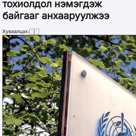
тохиолдол нэмэгдэж
байгааг анхааруулжээ
Хуваалцах: