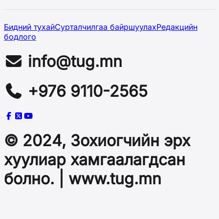
Бидний тухай
Сурталчилгаа байршуулах
Редакцийн
бодлого
info@tug.mn
+976 9110-2565
© 2024, Зохиогчийн эрх
хуулиар хамгаалагдсан
болно. | www.tug.mn