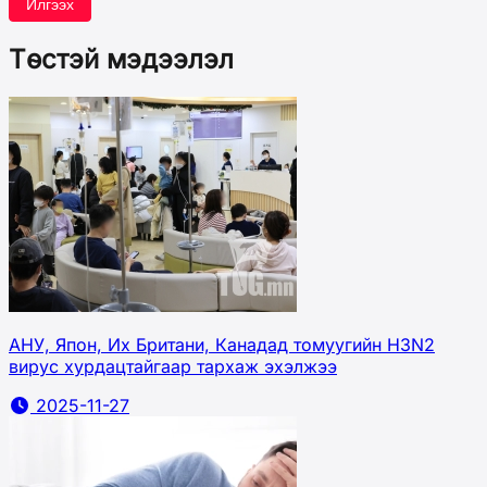
Илгээх
Төстэй мэдээлэл
АНУ, Япон, Их Британи, Канадад томуугийн H3N2
вирус хурдацтайгаар тархаж эхэлжээ
2025-11-27