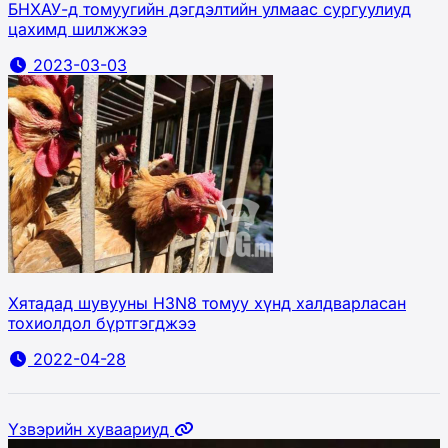
БНХАУ-д томуугийн дэгдэлтийн улмаас сургуулиуд
цахимд шилжжээ
2023-03-03
Хятадад шувууны H3N8 томуу хүнд халдварласан
тохиолдол бүртгэгджээ
2022-04-28
Үзвэрийн хуваариуд