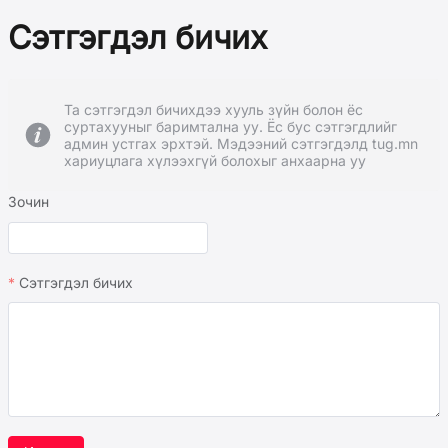
Сэтгэгдэл бичих
Та сэтгэгдэл бичихдээ хууль зүйн болон ёс
суртахууныг баримтална уу. Ёс бус сэтгэгдлийг
админ устгах эрхтэй. Мэдээний сэтгэгдэлд tug.mn
хариуцлага хүлээхгүй болохыг анхаарна уу
Зочин
Сэтгэгдэл бичих