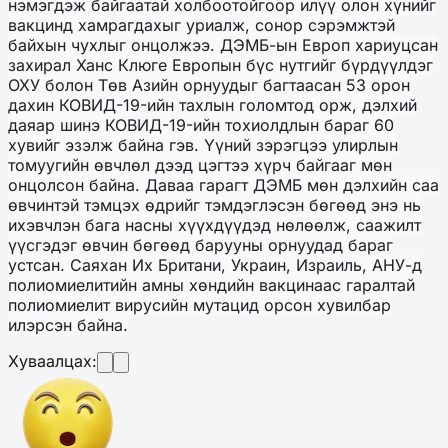
нэмэгдэж
байгаатай холбоотойгоор
илүү олон хүнийг
вакцинд хамрагдахыг уриалж
,
сонор сэрэмжтэй
байхын чухлыг онцол
жээ
. ДЭМБ-ын Европ хариуцсан
захирал Ханс Клюге Европын бүс нутгийг бүрдүүлдэг
ОХУ болон Төв Азийн орнуудыг багтаасан 53 орон
дахин
КОВИД
-19
-ийн
тахлын голомтод орж, дэлхий
даяар шинэ
КОВИД
-19
-ийн
тохиолдлын бараг 60
хувийг эзэлж байна гэ
в
. Үүний зэрэгцээ улирлын
томуугийн өвчлөл дээд цэгтээ хүрч бай
гааг мөн
онцолсон байна
. Даваа гарагт ДЭМБ мөн дэлхийн саа
өвчинтэй тэмцэх өдрийг тэмдэглэсэн бөгөөд энэ нь
ихэвчлэн бага насны хүүхдүүдэд нөлөөлж, саажилт
үүсгэдэг өвчин бөгөөд барууны
орнуудад
бараг
уст
сан
. Саяхан Их Британи, Украин, Израиль, АНУ-д
полиомиелитийн амны хөндийн вакцинаас гаралтай
полиомиелит вирус
ий
н мутацид орсон хувилбар
илэрсэн байна.
Хуваалцах: