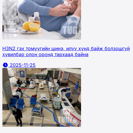
H3N2 гэх томуугийн шинэ, илүү хүнд байж болзошгүй
хувилбар олон оронд тархаад байна
2025-11-25