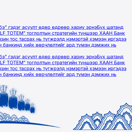
бэ” гэдэг асуулт өдөр өдрөөр хариу эрнэ
Бүх шатанд
OLF TOTEM” тоглолтын стратегийн түншээр ХААН Банк
нзин тос тасрах нь түгжрэлд нэмэртэй хэмээн иргэдээ
 банкинд хийх өөрчлөлтийг ард түмэн дэмжих нь
бэ” гэдэг асуулт өдөр өдрөөр хариу эрнэ
Бүх шатанд
OLF TOTEM” тоглолтын стратегийн түншээр ХААН Банк
нзин тос тасрах нь түгжрэлд нэмэртэй хэмээн иргэдээ
 банкинд хийх өөрчлөлтийг ард түмэн дэмжих нь