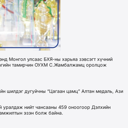
энд Монгол улсаас БХЯ-ны харьяа зэвсэгт хүчний
 багийн тамирчин ОУХМ С.Жамбалжамц оролцож
йн шилдэг дугуйчны “Цагаан цамц” Алтан медаль, Ази
ай уралдаж нийт чансааны 459 оноогоор Дэлхийн
 амжилтын эзэн болж байна.