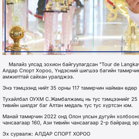
Малайз улсад зохион байгуулагдсан "Tour de Langkawi
Алдар Спорт Хороо, Үндэсний шигшээ багийн тамирчи
амжилттай сайхан уралджээ.
Энэ тэмцээнд нийт 35 орны 117 тамирчин найман өдөр
Тухайлбал ОУХМ С.Жамбалжамц нь тус тэмцээнийг 25 ц
тивийн шилдэг баг Алтан медаль тус тус хүртсэн юм.
Манай тамирчин 2022 онд Олон улсын дугуйн холбооно
чансаагаар 160, Ази тивийн чансаагаар 2-р байранд 
Эх сурвалж: АЛДАР СПОРТ ХОРОО