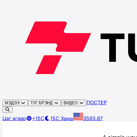
ПОСТЕР
МЭДЭЭ
ТУГ БРЭНД
ВИДЕО
Цаг агаар
+15C
15C
Ханш
3593.87