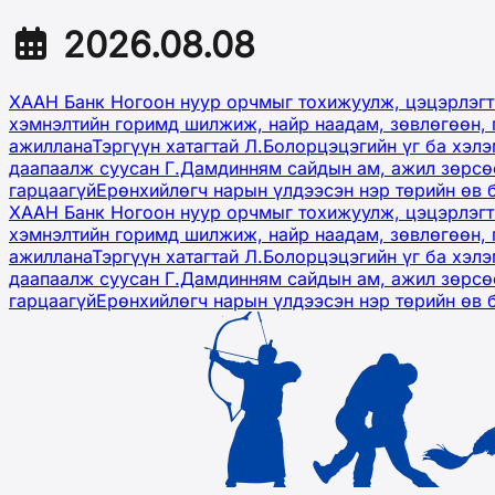
2026.08.08
ХААН Банк Ногоон нуур орчмыг тохижуулж, цэцэрлэгт
хэмнэлтийн горимд шилжиж, найр наадам, зөвлөгөөн, 
ажиллана
Тэргүүн хатагтай Л.Болорцэцэгийн үг ба хэл
даапаалж суусан Г.Дамдинням сайдын ам, ажил зөрсөө
гарцаагүй
Ерөнхийлөгч нарын үлдээсэн нэр төрийн өв 
ХААН Банк Ногоон нуур орчмыг тохижуулж, цэцэрлэгт
хэмнэлтийн горимд шилжиж, найр наадам, зөвлөгөөн, 
ажиллана
Тэргүүн хатагтай Л.Болорцэцэгийн үг ба хэл
даапаалж суусан Г.Дамдинням сайдын ам, ажил зөрсөө
гарцаагүй
Ерөнхийлөгч нарын үлдээсэн нэр төрийн өв 