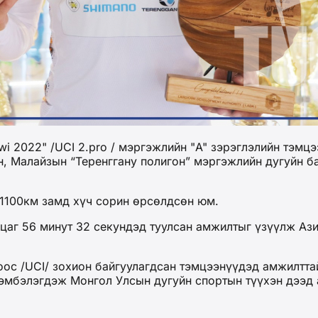
 2022" /UCI 2.pro / мэргэжлийн "A" зэрэглэлийн тэмцэ
н, Малайзын “Теренггану полигон” мэргэжлийн дугуйн
 1100км замд хүч сорин өрсөлдсөн юм.
аг 56 минут 32 секундэд туулсан амжилтыг үзүүлж Ази
ос /UCI/ зохион байгуулагдсан тэмцээнүүдэд амжилтт
эрэмбэлэгдэж Монгол Улсын дугуйн спортын түүхэн дээд