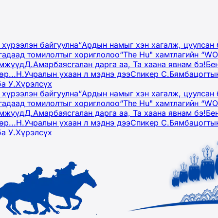
 хүрээлэн байгуулна
“Ардын намыг хэн хагалж, цуулсан 
гадаад томилолтыг хориглолоо
“The Hu" хамтлагийн “W
эмжүүд
Д.Амарбаясгалан дарга аа, Та хаана явнам бэ!
Бе
р...
Н.Учралын ухаан л мэднэ дээ
Спикер С.Бямбацогтын
ба У.Хүрэлсүх
 хүрээлэн байгуулна
“Ардын намыг хэн хагалж, цуулсан 
гадаад томилолтыг хориглолоо
“The Hu" хамтлагийн “W
эмжүүд
Д.Амарбаясгалан дарга аа, Та хаана явнам бэ!
Бе
р...
Н.Учралын ухаан л мэднэ дээ
Спикер С.Бямбацогтын
ба У.Хүрэлсүх