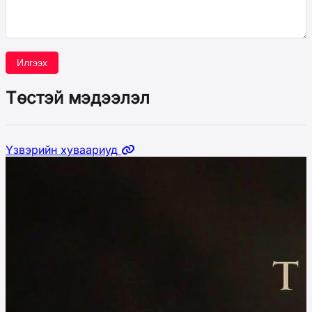
Илгээх
Төстэй мэдээлэл
Үзвэрийн хуваариуд