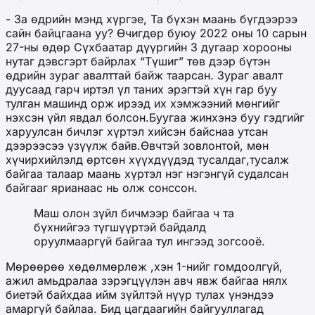
- За өдрийн мэнд хүргэе, Та бүхэн маань бүгдээрээ
сайн байцгаана уу? Өчигдөр буюу 2022 оны 10 сарын
27-ны өдөр Сүхбаатар дүүргийн 3 дугаар хорооны
нутаг дэвсгэрт байрлах “Түшиг” төв дээр бүтэн
өдрийн зураг авалттай байж таарсан. Зураг авалт
дуусаад гарч иртэл үл таних эрэгтэй хүн гар буу
тулган машинд орж ирээд их хэмжээний мөнгийг
нэхсэн үйл явдал болсон.Буугаа жинхэнэ буу гэдгийг
харуулсан бичлэг хүртэл хийсэн байснаа утсан
дээрээсээ үзүүлж байв.Өвчтэй зовлонтой, мөн
хүчирхийлэлд өртсөн хүүхдүүдэд тусалдаг,тусалж
байгаа талаар маань хүртэл нэг нэгэнгүй судалсан
байгааг ярианаас нь олж сонссон.
Маш олон зүйл бичмээр байгаа ч та
бүхнийгээ түгшүүртэй байдалд
оруулмааргүй байгаа тул ингээд зогсооё.
Мөрөөрөө хөдөлмөрлөж ,хэн 1-нийг гомдоолгүй,
ажил амьдралаа зэрэгцүүлэн авч явж байгаа нялх
биетэй байхдаа ийм зүйлтэй нүүр тулах үнэндээ
амаргүй байлаа. Бид цагдаагийн байгууллагад