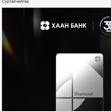
Сурталчилгаа