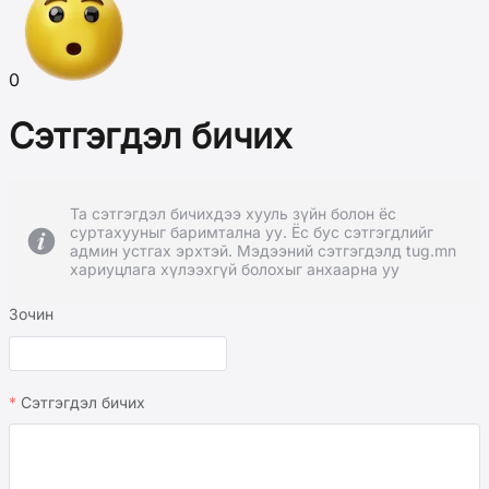
0
Сэтгэгдэл бичих
Та сэтгэгдэл бичихдээ хууль зүйн болон ёс
суртахууныг баримтална уу. Ёс бус сэтгэгдлийг
админ устгах эрхтэй. Мэдээний сэтгэгдэлд tug.mn
хариуцлага хүлээхгүй болохыг анхаарна уу
Зочин
Сэтгэгдэл бичих