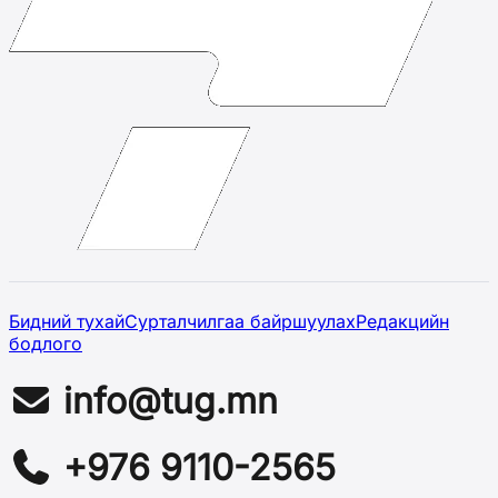
Бидний тухай
Сурталчилгаа байршуулах
Редакцийн
бодлого
info@tug.mn
+976 9110-2565