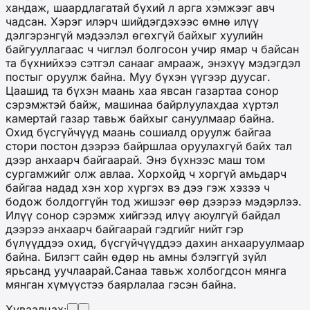
хандаж, шаардлагатай бүхий л арга хэмжээг авч
чадсан. Хэрэг илэрч шийдэгдэхээс өмнө илүү
дэлгэрэнгүй мэдээлэл өгөхгүй байхыг хуулийн
байгууллагаас ч чиглэл болгосон учир ямар ч байсан
та бүхнийхээ сэтгэл санааг амрааж, энэхүү мэдэгдэл
постыг оруулж байна. Муу бүхэн үүгээр дуусаг.
Цаашид та бүхэн маань хаа явсан газартаа сонор
сэрэмжтэй байж, машинаа байрлуулахдаа хүртэл
камертай газар тавьж байхыг сануулмаар байна.
Охид бүсгүйчүүд маань сошиалд оруулж байгаа
стори постон дээрээ байршлаа оруулахгүй байх тал
дээр анхаарч байгаарай. Энэ бүхнээс маш том
сургамжийг олж авлаа. Хорхойд ч хоргүй амьдарч
байгаа надад хэн хор хүргэх вэ дээ гэж хэзээ ч
бодож болдоггүйн тод жишээг өөр дээрээ мэдэрлээ.
Илүү сонор сэрэмж хийгээд илүү аюулгүй байдал
дээрээ анхаарч байгаарай гэдгийг нийт гэр
бүлүүддээ охид, бүсгүйчүүддээ дахин анхааруулмаар
байна. Билэгт сайн өдөр нь амны бэлэггүй зүйл
ярьсанд уучлаарай.Санаа тавьж холбогдсон мянга
мянган хүмүүстээ баярлалаа гэсэн байна.
Хуваалцах: