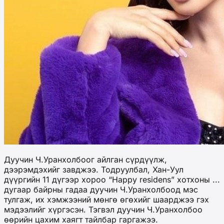
Дуучин Ч.Уранхолбоог айлган сүрдүүлж,
дээрэмдэхийг завджээ. Тодруулбал, Хан-Уул
дүүргийн 11 дүгээр хороо “Happy residens” хотхоны ...
дугаар байрны гадаа дуучин Ч.Уранхолбоод мэс
тулгаж, их хэмжээний мөнгө өгөхийг шаарджээ гэх
мэдээлийг хүргэсэн. Тэгвэл дуучин Ч.Уранхолбоо
өөрийн цахим хаягт тайлбар гаргажээ.