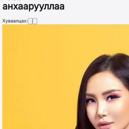
анхаарууллаа
Хуваалцах: