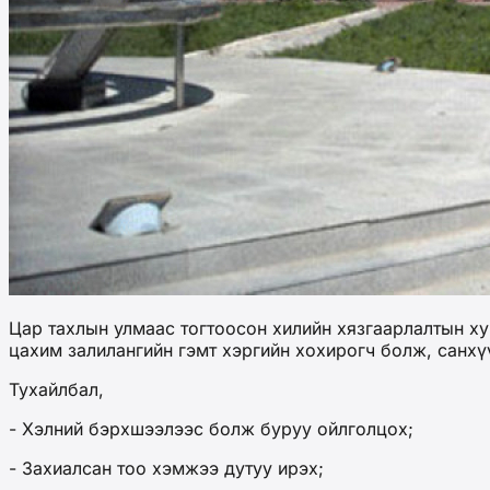
Цар тахлын улмаас тогтоосон хилийн хязгаарлалтын х
цахим залилангийн гэмт хэргийн хохирогч болж, санхү
Тухайлбал,
- Хэлний бэрхшээлээс болж буруу ойлголцох;
- Захиалсан тоо хэмжээ дутуу ирэх;