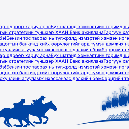
дөр өдрөөр хариу эрнэ
Бүх шатанд хэмнэлтийн горимд ши
тын стратегийн түншээр ХААН Банк ажиллана
Тэргүүн ха
бэ!
Бензин тос тасрах нь түгжрэлд нэмэртэй хэмээн ир
ацогтын банкинд хийх өөрчлөлтийг ард түмэн дэмжих н
рсхүчлийн агууламж ихэссэнээс дэлхийн бөмбөрцгийн т
дөр өдрөөр хариу эрнэ
Бүх шатанд хэмнэлтийн горимд ши
тын стратегийн түншээр ХААН Банк ажиллана
Тэргүүн ха
бэ!
Бензин тос тасрах нь түгжрэлд нэмэртэй хэмээн ир
ацогтын банкинд хийх өөрчлөлтийг ард түмэн дэмжих н
рсхүчлийн агууламж ихэссэнээс дэлхийн бөмбөрцгийн т