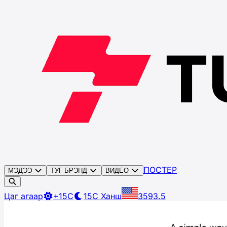
ПОСТЕР
МЭДЭЭ
ТУГ БРЭНД
ВИДЕО
Цаг агаар
+15C
15C
Ханш
3593.5