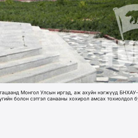
угацаанд Монгол Улсын иргэд, аж ахуйн нэгжүүд БНХАУ-
үгийн болон сэтгэл санааны хохирол амсах тохиолдол б