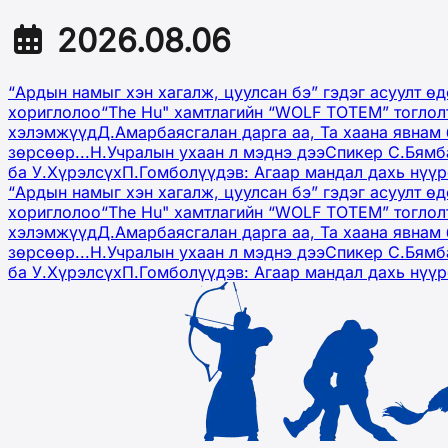
2026.08.06
“Ардын намыг хэн хагалж, цуулсан бэ” гэдэг асуулт ө
хориглолоо
“The Hu" хамтлагийн “WOLF TOTEM” тоглол
хэлэмжүүд
Д.Амарбаясгалан дарга аа, Та хаана явнам 
зөрсөөр...
Н.Учралын ухаан л мэднэ дээ
Спикер С.Бямб
ба У.Хүрэлсүх
П.Гомболүүдэв: Агаар мандал дахь нүү
“Ардын намыг хэн хагалж, цуулсан бэ” гэдэг асуулт ө
хориглолоо
“The Hu" хамтлагийн “WOLF TOTEM” тоглол
хэлэмжүүд
Д.Амарбаясгалан дарга аа, Та хаана явнам 
зөрсөөр...
Н.Учралын ухаан л мэднэ дээ
Спикер С.Бямб
ба У.Хүрэлсүх
П.Гомболүүдэв: Агаар мандал дахь нүү