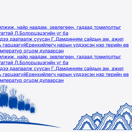
лжиж, найр наадам, зөвлөгөөн, гадаад томилолтыг
тагтай Л.Болорцэцэгийн үг ба
гэдээ даапаалж суусан Г.Дамдинням сайдын ам, ажил
ь гарцаагүй
Ерөнхийлөгч нарын үлдээсэн нэр төрийн өв
емператур огцом дулаарсан
лжиж, найр наадам, зөвлөгөөн, гадаад томилолтыг
тагтай Л.Болорцэцэгийн үг ба
гэдээ даапаалж суусан Г.Дамдинням сайдын ам, ажил
ь гарцаагүй
Ерөнхийлөгч нарын үлдээсэн нэр төрийн өв
емператур огцом дулаарсан