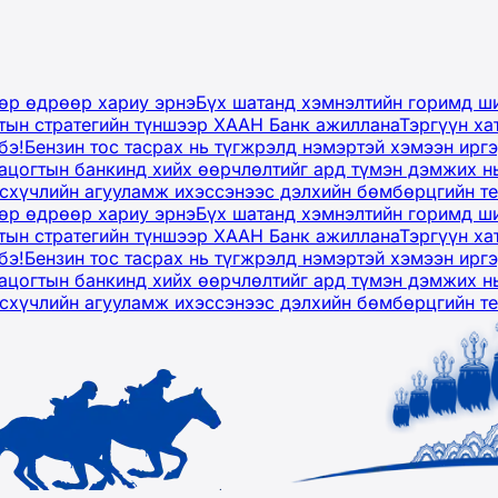
дөр өдрөөр хариу эрнэ
Бүх шатанд хэмнэлтийн горимд ши
тын стратегийн түншээр ХААН Банк ажиллана
Тэргүүн ха
бэ!
Бензин тос тасрах нь түгжрэлд нэмэртэй хэмээн ир
ацогтын банкинд хийх өөрчлөлтийг ард түмэн дэмжих н
рсхүчлийн агууламж ихэссэнээс дэлхийн бөмбөрцгийн т
дөр өдрөөр хариу эрнэ
Бүх шатанд хэмнэлтийн горимд ши
тын стратегийн түншээр ХААН Банк ажиллана
Тэргүүн ха
бэ!
Бензин тос тасрах нь түгжрэлд нэмэртэй хэмээн ир
ацогтын банкинд хийх өөрчлөлтийг ард түмэн дэмжих н
рсхүчлийн агууламж ихэссэнээс дэлхийн бөмбөрцгийн т