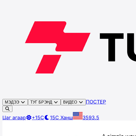
ПОСТЕР
МЭДЭЭ
ТУГ БРЭНД
ВИДЕО
Цаг агаар
+15C
15C
Ханш
3593.5