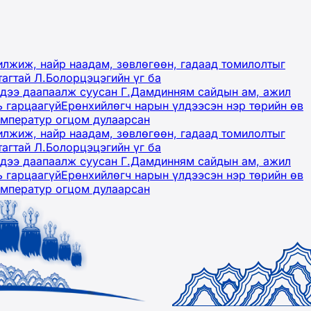
лжиж, найр наадам, зөвлөгөөн, гадаад томилолтыг
тагтай Л.Болорцэцэгийн үг ба
гэдээ даапаалж суусан Г.Дамдинням сайдын ам, ажил
ь гарцаагүй
Ерөнхийлөгч нарын үлдээсэн нэр төрийн өв
емператур огцом дулаарсан
лжиж, найр наадам, зөвлөгөөн, гадаад томилолтыг
тагтай Л.Болорцэцэгийн үг ба
гэдээ даапаалж суусан Г.Дамдинням сайдын ам, ажил
ь гарцаагүй
Ерөнхийлөгч нарын үлдээсэн нэр төрийн өв
емператур огцом дулаарсан