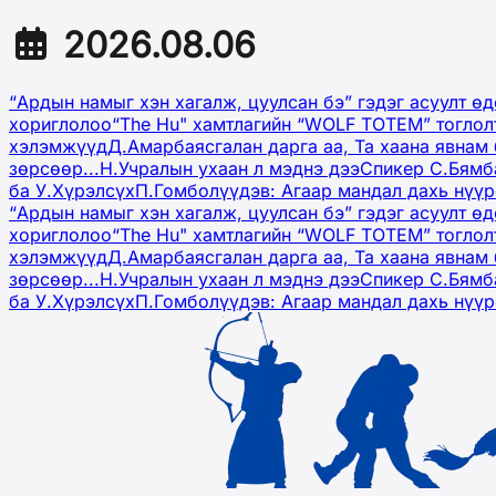
2026.08.06
“Ардын намыг хэн хагалж, цуулсан бэ” гэдэг асуулт ө
хориглолоо
“The Hu" хамтлагийн “WOLF TOTEM” тоглол
хэлэмжүүд
Д.Амарбаясгалан дарга аа, Та хаана явнам 
зөрсөөр...
Н.Учралын ухаан л мэднэ дээ
Спикер С.Бямб
ба У.Хүрэлсүх
П.Гомболүүдэв: Агаар мандал дахь нүү
“Ардын намыг хэн хагалж, цуулсан бэ” гэдэг асуулт ө
хориглолоо
“The Hu" хамтлагийн “WOLF TOTEM” тоглол
хэлэмжүүд
Д.Амарбаясгалан дарга аа, Та хаана явнам 
зөрсөөр...
Н.Учралын ухаан л мэднэ дээ
Спикер С.Бямб
ба У.Хүрэлсүх
П.Гомболүүдэв: Агаар мандал дахь нүү