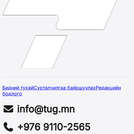
Бидний тухай
Сурталчилгаа байршуулах
Редакцийн
бодлого
info@tug.mn
+976 9110-2565