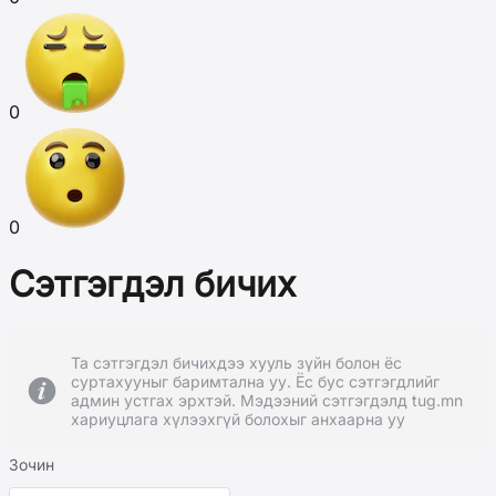
0
0
Сэтгэгдэл бичих
Та сэтгэгдэл бичихдээ хууль зүйн болон ёс
суртахууныг баримтална уу. Ёс бус сэтгэгдлийг
админ устгах эрхтэй. Мэдээний сэтгэгдэлд tug.mn
хариуцлага хүлээхгүй болохыг анхаарна уу
Зочин