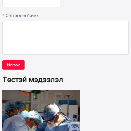
Сэтгэгдэл бичих
Илгээх
Төстэй мэдээлэл