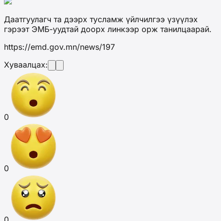
Даатгуулагч та дээрх тусламж үйлчилгээ үзүүлэх
гэрээт ЭМБ-уудтай доорх линкээр орж танилцаарай.
https://emd.gov.mn/news/197
Хуваалцах:
0
0
0