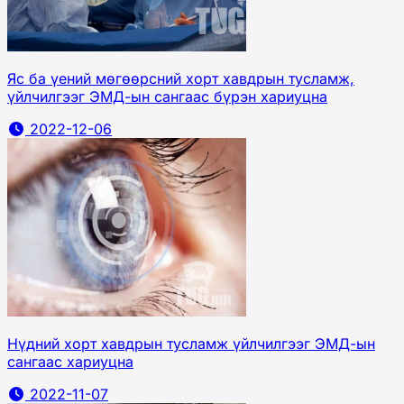
Яс ба үений мөгөөрсний хорт хавдрын тусламж,
үйлчилгээг ЭМД-ын сангаас бүрэн хариуцна
2022-12-06
Нүдний хорт хавдрын тусламж үйлчилгээг ЭМД-ын
сангаас хариуцна
2022-11-07