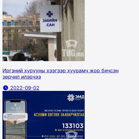
Иргэний хурууны хээгээр хуурамч жор бичсэн
зөрчил илэрчээ
2022-09-02