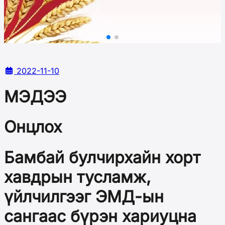
2022-11-10
МЭДЭЭ
Онцлох
Бамбай булчирхайн хорт
хавдрын тусламж,
үйлчилгээг ЭМД-ын
сангаас бүрэн хариуцна