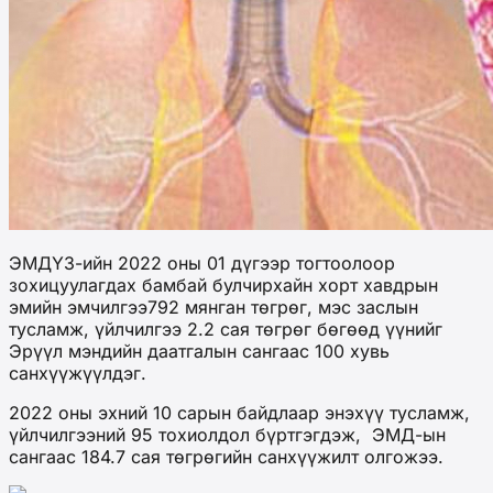
ЭМДҮЗ-ийн 2022 оны 01 дүгээр тогтоолоор
зохицуулагдах бамбай булчирхайн хорт хавдрын
эмийн эмчилгээ792 мянган төгрөг, мэс заслын
тусламж, үйлчилгээ 2.2 сая төгрөг бөгөөд үүнийг
Эрүүл мэндийн даатгалын сангаас 100 хувь
санхүүжүүлдэг.
2022 оны эхний 10 сарын байдлаар энэхүү тусламж,
үйлчилгээний 95 тохиолдол бүртгэгдэж, ЭМД-ын
сангаас 184.7 сая төгрөгийн санхүүжилт олгожээ.