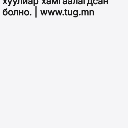
хуулиар хамгаалагдсан
болно. | www.tug.mn