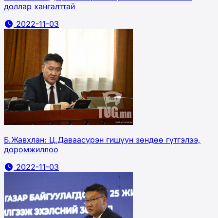
доллар хангалттай
2022-11-03
Б.Жавхлан: Ц.Даваасүрэн гишүүн зөндөө гүтгэлээ,
доромжиллоо
2022-11-03