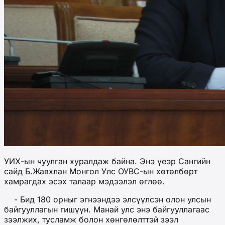
УИХ-ын чуулган хуралдаж байна. Энэ үеэр Сангийн
сайд Б.Жавхлан Монгол Улс ОУВС-ын хөтөлбөрт
хамрагдах эсэх талаар мэдээлэл өглөө.
- Бид 180 орныг эгнээндээ элсүүлсэн олон улсын
байгууллагын гишүүн. Манай улс энэ байгууллагаас
зээлжих, тусламж болон хөнгөлөлттэй зээл