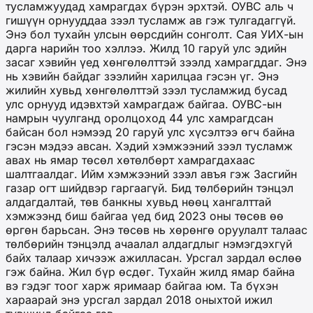
тусламжуудад хамрагдах бүрэн эрхтэй. ОУВС аль ч
гишүүн орнууддаа зээл тусламж ав гэж тулгадаггүй.
Энэ бол тухайн улсын өөрсдийн сонголт. Сая УИХ-ын
дарга нарийн тоо хэллээ. Жилд 10 гаруй улс эдийн
засаг хэвийн үед хөнгөлөлттэй зээлд хамрагддаг. Энэ
нь хэвийн байдаг зээлийн харилцаа гэсэн үг. Энэ
жилийн хувьд хөнгөлөлттэй зээл тусламжид бусад
улс орнууд идэвхтэй хамрагдаж байгаа. ОУВС-ын
намрын чуулганд оролцоход 44 улс хамрагдсан
байсан бол нэмээд 20 гаруй улс хүсэлтээ өгч байна
гэсэн мэдээ авсан. Хэдий хэмжээний зээл тусламж
авах нь ямар төсөл хөтөлбөрт хамрагдахаас
шалтгаалдаг. Ийм хэмжээний зээл авъя гэж Засгийн
газар огт шийдвэр гаргаагүй. Бид төлбөрийн тэнцэл
алдагдалтай, төв банкны хувьд нөөц хангалттай
хэмжээнд биш байгаа үед бид 2023 оны төсөв өө
өргөн барьсан. Энэ төсөв нь хөрөнгө оруулалт талаас
төлбөрийн тэнцэлд ачаалал алдагдлыг нэмэгдэхгүй
байх талаар хичээж ажилласан. Урсгал зардал өслөө
гэж байна. Жил бүр өсдөг. Тухайн жилд ямар байна
вэ гэдэг тоог харж яримаар байгаа юм. Та бүхэн
хараарай энэ урсгал зардал 2018 оныхтой ижил