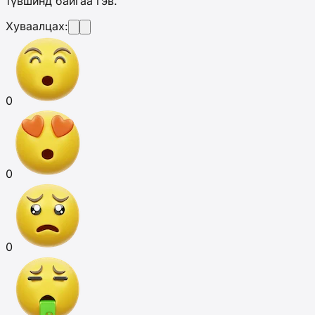
түвшинд байгаа гэв.
Хуваалцах:
0
0
0