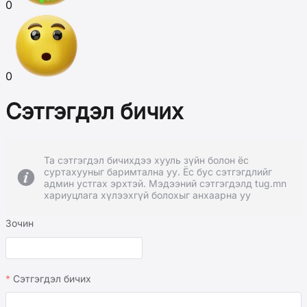
0
0
Сэтгэгдэл бичих
Та сэтгэгдэл бичихдээ хууль зүйн болон ёс
суртахууныг баримтална уу. Ёс бус сэтгэгдлийг
админ устгах эрхтэй. Мэдээний сэтгэгдэлд tug.mn
хариуцлага хүлээхгүй болохыг анхаарна уу
Зочин
Сэтгэгдэл бичих