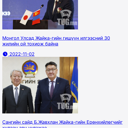
Монгол Улсад Жайка-гийн гишүүн илгээсний 30
жилийн ой тохиож байна
2022-11-02
Сангийн сайд Б.Жавхлан Жайка-гийн Ерөнхийлөгчийг
хүлээн авч уулзжээ