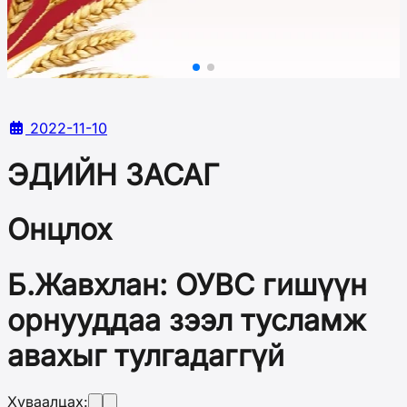
2022-11-10
ЭДИЙН ЗАСАГ
Онцлох
Б.Жавхлан: ОУВС гишүүн
орнууддаа зээл тусламж
авахыг тулгадаггүй
Хуваалцах: