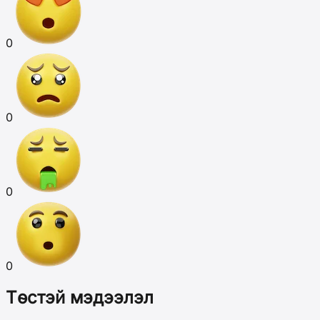
0
0
0
0
Төстэй мэдээлэл