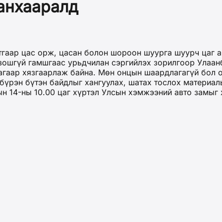
анхааралд
утгаар цас орж, цасан болон шороон шуурга шуурч цаг 
лзошгүй гамшгаас урьдчилан сэргийлэх зорилгоор Улаан
гаар хязгаарлаж байна. Мөн онцын шаардлагагүй бол о
бүрэн бүтэн байдлыг хангуулах, шатах тослох материалы
ын 14-ны 10.00 цаг хүртэл Улсын хэмжээний авто замыг 