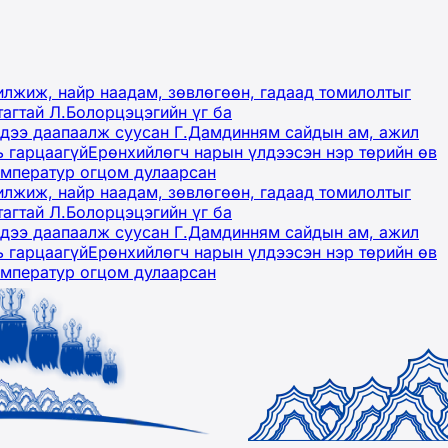
лжиж, найр наадам, зөвлөгөөн, гадаад томилолтыг
тагтай Л.Болорцэцэгийн үг ба
гэдээ даапаалж суусан Г.Дамдинням сайдын ам, ажил
ь гарцаагүй
Ерөнхийлөгч нарын үлдээсэн нэр төрийн өв
емператур огцом дулаарсан
лжиж, найр наадам, зөвлөгөөн, гадаад томилолтыг
тагтай Л.Болорцэцэгийн үг ба
гэдээ даапаалж суусан Г.Дамдинням сайдын ам, ажил
ь гарцаагүй
Ерөнхийлөгч нарын үлдээсэн нэр төрийн өв
емператур огцом дулаарсан