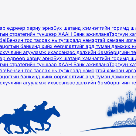
дөр өдрөөр хариу эрнэ
Бүх шатанд хэмнэлтийн горимд ши
тын стратегийн түншээр ХААН Банк ажиллана
Тэргүүн ха
бэ!
Бензин тос тасрах нь түгжрэлд нэмэртэй хэмээн ир
ацогтын банкинд хийх өөрчлөлтийг ард түмэн дэмжих н
рсхүчлийн агууламж ихэссэнээс дэлхийн бөмбөрцгийн т
дөр өдрөөр хариу эрнэ
Бүх шатанд хэмнэлтийн горимд ши
тын стратегийн түншээр ХААН Банк ажиллана
Тэргүүн ха
бэ!
Бензин тос тасрах нь түгжрэлд нэмэртэй хэмээн ир
ацогтын банкинд хийх өөрчлөлтийг ард түмэн дэмжих н
рсхүчлийн агууламж ихэссэнээс дэлхийн бөмбөрцгийн т