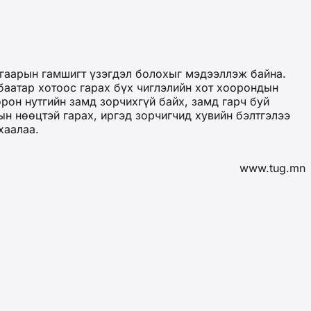
агаарын гамшигт үзэгдэл болохыг мэдээллэж байна.
баатар хотоос гарах бүх чиглэлийн хот хоорондын
рон нутгийн замд зорчихгүй байх, замд гарч буй
н нөөцтэй гарах, иргэд зорчигчид хувийн бэлтгэлээ
хаалаа.
www.tug.mn