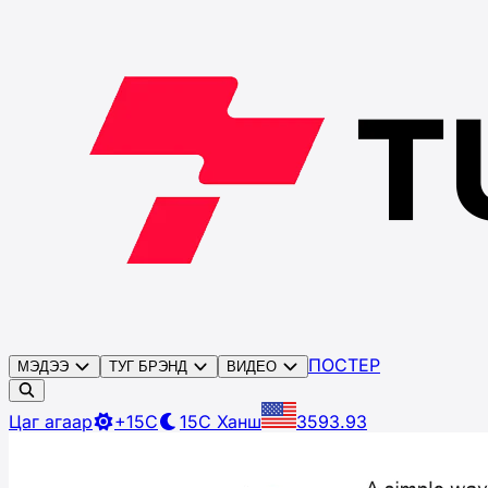
ПОСТЕР
МЭДЭЭ
ТУГ БРЭНД
ВИДЕО
Цаг агаар
+15C
15C
Ханш
3593.93