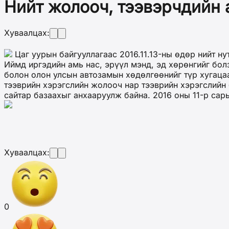
Нийт жолооч, тээвэрчдийн 
Хуваалцах:
Цаг уурын байгууллагаас 2016.11.13-ны өдөр нийт н
Иймд иргэдийн амь нас, эрүүл мэнд, эд хөрөнгийг бо
болон олон улсын автозамын хөдөлгөөнийг түр хугацаа
тээврийн хэрэгслийн жолооч нар тээврийн хэрэгслийн 
сайтар базаахыг анхааруулж байна. 2016 оны 11-р сар
Хуваалцах:
0