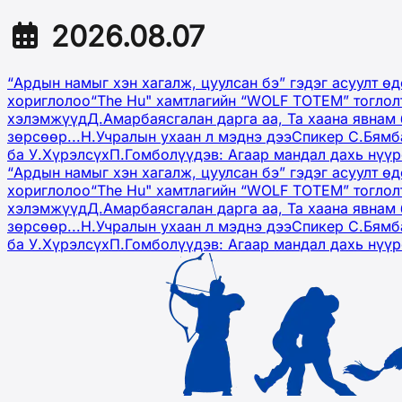
2026.08.07
“Ардын намыг хэн хагалж, цуулсан бэ” гэдэг асуулт ө
хориглолоо
“The Hu" хамтлагийн “WOLF TOTEM” тоглол
хэлэмжүүд
Д.Амарбаясгалан дарга аа, Та хаана явнам 
зөрсөөр...
Н.Учралын ухаан л мэднэ дээ
Спикер С.Бямб
ба У.Хүрэлсүх
П.Гомболүүдэв: Агаар мандал дахь нүү
“Ардын намыг хэн хагалж, цуулсан бэ” гэдэг асуулт ө
хориглолоо
“The Hu" хамтлагийн “WOLF TOTEM” тоглол
хэлэмжүүд
Д.Амарбаясгалан дарга аа, Та хаана явнам 
зөрсөөр...
Н.Учралын ухаан л мэднэ дээ
Спикер С.Бямб
ба У.Хүрэлсүх
П.Гомболүүдэв: Агаар мандал дахь нүү