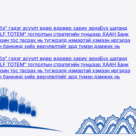
бэ” гэдэг асуулт өдөр өдрөөр хариу эрнэ
Бүх шатанд
OLF TOTEM” тоглолтын стратегийн түншээр ХААН Банк
нзин тос тасрах нь түгжрэлд нэмэртэй хэмээн иргэдээ
 банкинд хийх өөрчлөлтийг ард түмэн дэмжих нь
бэ” гэдэг асуулт өдөр өдрөөр хариу эрнэ
Бүх шатанд
OLF TOTEM” тоглолтын стратегийн түншээр ХААН Банк
нзин тос тасрах нь түгжрэлд нэмэртэй хэмээн иргэдээ
 банкинд хийх өөрчлөлтийг ард түмэн дэмжих нь