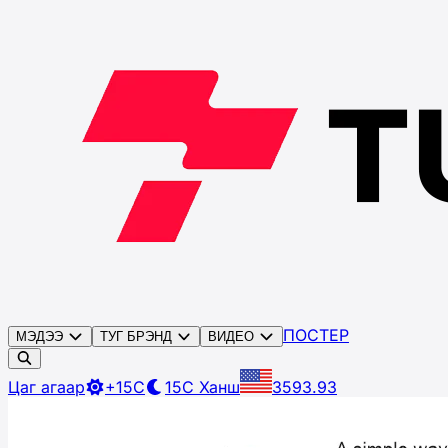
ПОСТЕР
МЭДЭЭ
ТУГ БРЭНД
ВИДЕО
Цаг агаар
+15C
15C
Ханш
3593.93