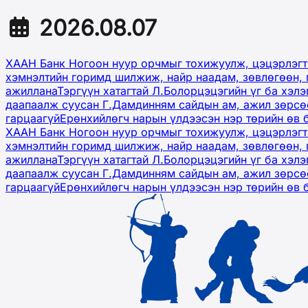
2026.08.07
ХААН Банк Ногоон нуур орчмыг тохижуулж, цэцэрлэгт
хэмнэлтийн горимд шилжиж, найр наадам, зөвлөгөөн, 
ажиллана
Тэргүүн хатагтай Л.Болорцэцэгийн үг ба хэл
даапаалж суусан Г.Дамдинням сайдын ам, ажил зөрсөө
гарцаагүй
Ерөнхийлөгч нарын үлдээсэн нэр төрийн өв 
ХААН Банк Ногоон нуур орчмыг тохижуулж, цэцэрлэгт
хэмнэлтийн горимд шилжиж, найр наадам, зөвлөгөөн, 
ажиллана
Тэргүүн хатагтай Л.Болорцэцэгийн үг ба хэл
даапаалж суусан Г.Дамдинням сайдын ам, ажил зөрсөө
гарцаагүй
Ерөнхийлөгч нарын үлдээсэн нэр төрийн өв 