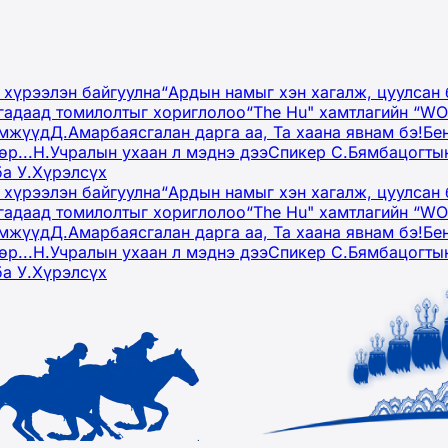
 хүрээлэн байгуулна
“Ардын намыг хэн хагалж, цуулсан 
гадаад томилолтыг хориглолоо
“The Hu" хамтлагийн “W
эмжүүд
Д.Амарбаясгалан дарга аа, Та хаана явнам бэ!
Бе
р...
Н.Учралын ухаан л мэднэ дээ
Спикер С.Бямбацогтын
ба У.Хүрэлсүх
 хүрээлэн байгуулна
“Ардын намыг хэн хагалж, цуулсан 
гадаад томилолтыг хориглолоо
“The Hu" хамтлагийн “W
эмжүүд
Д.Амарбаясгалан дарга аа, Та хаана явнам бэ!
Бе
р...
Н.Учралын ухаан л мэднэ дээ
Спикер С.Бямбацогтын
ба У.Хүрэлсүх