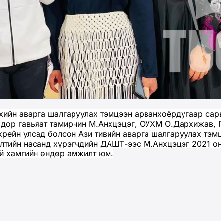
йн аварга шалгаруулах тэмцээн арванхоёрдугаар сары
 дор гавьяат тамирчин М.Анхцэцэг, ОУХМ О.Дархижав, 
хрейн улсад болсон Ази тивийн аварга шалгаруулах тэм
лтийн насанд хүрэгчдийн ДАШТ-ээс М.Анхцэцэг 2021 онд
ий хамгийн өндөр амжилт юм.