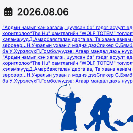
2026.08.06
“Ардын намыг хэн хагалж, цуулсан бэ” гэдэг асуулт ө
хориглолоо
“The Hu" хамтлагийн “WOLF TOTEM” тоглол
хэлэмжүүд
Д.Амарбаясгалан дарга аа, Та хаана явнам 
зөрсөөр...
Н.Учралын ухаан л мэднэ дээ
Спикер С.Бямб
ба У.Хүрэлсүх
П.Гомболүүдэв: Агаар мандал дахь нүү
“Ардын намыг хэн хагалж, цуулсан бэ” гэдэг асуулт ө
хориглолоо
“The Hu" хамтлагийн “WOLF TOTEM” тоглол
хэлэмжүүд
Д.Амарбаясгалан дарга аа, Та хаана явнам 
зөрсөөр...
Н.Учралын ухаан л мэднэ дээ
Спикер С.Бямб
ба У.Хүрэлсүх
П.Гомболүүдэв: Агаар мандал дахь нүү