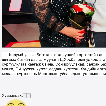
Колумб улсын Богота хотод хүндийн өргөлтийн дэлхи
шигшээ багийн дасгалжуулагч Ц.Хосбаярын удирдлага
сургуулилтаа хангаж байна. Сонирхуулахад, саяхан Ба
мөнгө, Г.Ануужин хүрэл медаль хүртсэн. Хүндийн өргө
медаль хүртсэн нь Монголын туйванчдын тус тэмцээн
Хуваалцах: