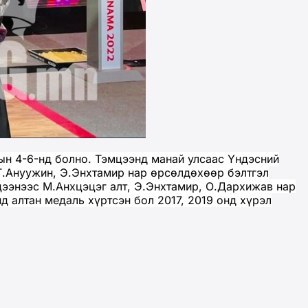
н 4-6-нд болно. Тэмцээнд манай улсаас Үндэсний
Г.Ануужин, Э.Энхтамир нар өрсөлдөхөөр бэлтгэл
цээнээс М.Анхцэцэг алт, Э.Энхтамир, О.Дархижав нар
 алтан медаль хүртсэн бол 2017, 2019 онд хүрэл