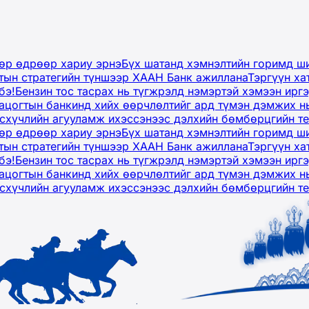
дөр өдрөөр хариу эрнэ
Бүх шатанд хэмнэлтийн горимд ши
тын стратегийн түншээр ХААН Банк ажиллана
Тэргүүн ха
бэ!
Бензин тос тасрах нь түгжрэлд нэмэртэй хэмээн ир
ацогтын банкинд хийх өөрчлөлтийг ард түмэн дэмжих н
рсхүчлийн агууламж ихэссэнээс дэлхийн бөмбөрцгийн т
дөр өдрөөр хариу эрнэ
Бүх шатанд хэмнэлтийн горимд ши
тын стратегийн түншээр ХААН Банк ажиллана
Тэргүүн ха
бэ!
Бензин тос тасрах нь түгжрэлд нэмэртэй хэмээн ир
ацогтын банкинд хийх өөрчлөлтийг ард түмэн дэмжих н
рсхүчлийн агууламж ихэссэнээс дэлхийн бөмбөрцгийн т