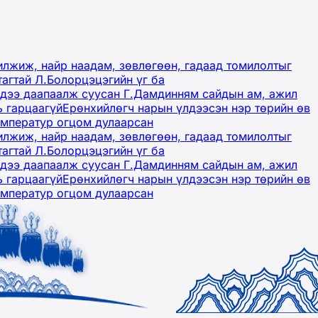
лжиж, найр наадам, зөвлөгөөн, гадаад томилолтыг
тагтай Л.Болорцэцэгийн үг ба
гэдээ даапаалж суусан Г.Дамдинням сайдын ам, ажил
ь гарцаагүй
Ерөнхийлөгч нарын үлдээсэн нэр төрийн өв
емператур огцом дулаарсан
лжиж, найр наадам, зөвлөгөөн, гадаад томилолтыг
тагтай Л.Болорцэцэгийн үг ба
гэдээ даапаалж суусан Г.Дамдинням сайдын ам, ажил
ь гарцаагүй
Ерөнхийлөгч нарын үлдээсэн нэр төрийн өв
емператур огцом дулаарсан