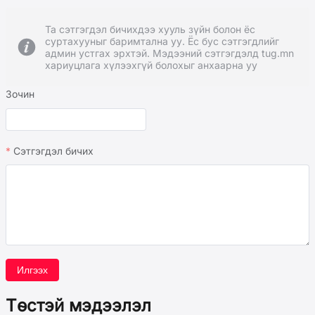
Та сэтгэгдэл бичихдээ хууль зүйн болон ёс
суртахууныг баримтална уу. Ёс бус сэтгэгдлийг
админ устгах эрхтэй. Мэдээний сэтгэгдэлд tug.mn
хариуцлага хүлээхгүй болохыг анхаарна уу
Зочин
Сэтгэгдэл бичих
Илгээх
Төстэй мэдээлэл