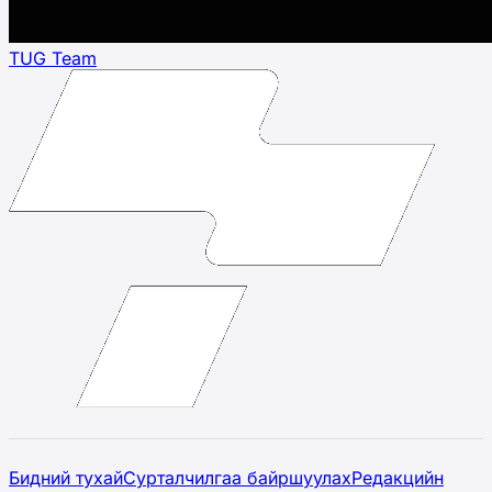
TUG Team
Бидний тухай
Сурталчилгаа байршуулах
Редакцийн