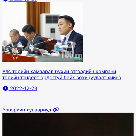
Улс төрийн хамаарал бүхий этгээдийн компани
төрийн тендерт ордоггүй байх зохицуулалт хийнэ
2022-12-23
Үзвэрийн хуваариуд