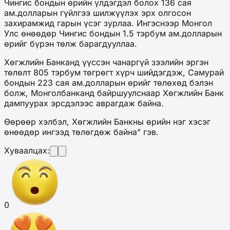
Чингис бондын өрийн үлдэгдэл болох 136 сая
ам.долларын гүйлгээ шилжүүлэх эрх олгосон
захирамжид гарын үсэг зурлаа. Ингэснээр Монгол
Улс өнөөдөр Чингис бондын 1.5 тэрбум ам.долларын
өрийг бүрэн төлж барагдууллаа.
Хөгжлийн Банканд үүссэн чанаргүй зээлийн эргэн
төлөлт 805 тэрбум төгрөгт хүрч шийдэгдэж, Самурай
бондын 223 сая ам.долларын өрийг төлөхөд бэлэн
болж, Монголбанканд байршуулснаар Хөгжлийн Банк
дампуурах эрсдэлээс аврагдаж байна.
Өөрөөр хэлбэл, Хөгжлийн Банкны өрийн нэг хэсэг
өнөөдөр ингээд төлөгдөж байна" гэв.
Хуваалцах:
0