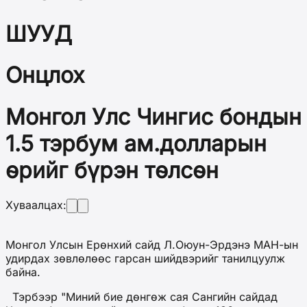
ШУУД
Онцлох
Монгол Улс Чингис бондын
1.5 тэрбум ам.долларын
өрийг бүрэн төлсөн
Хуваалцах:
Монгол Улсын Ерөнхий сайд Л.Оюун-Эрдэнэ МАН-ын
удирдах зөвлөлөөс гарсан шийдвэрийг танилцуулж
байна.
Тэрбээр "Миний бие дөнгөж сая Сангийн сайдад