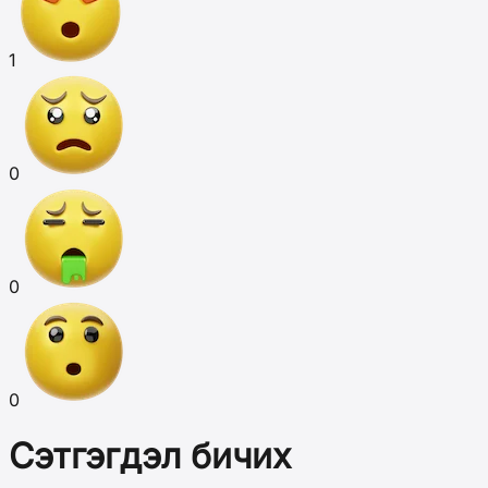
1
0
0
0
Сэтгэгдэл бичих