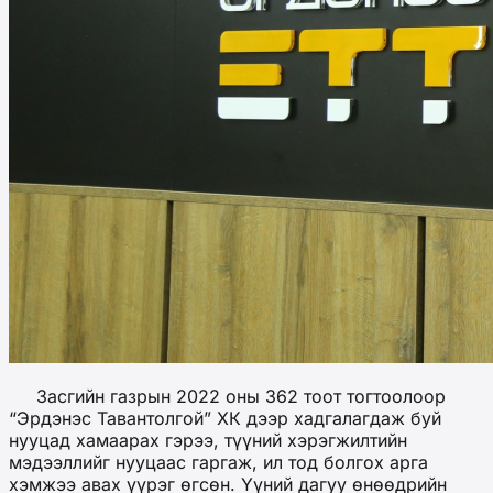
Засгийн газрын 2022 оны 362 тоот тогтоолоор
“Эрдэнэс Тавантолгой” ХК дээр хадгалагдаж буй
нууцад хамаарах гэрээ, түүний хэрэгжилтийн
мэдээллийг нууцаас гаргаж, ил тод болгох арга
хэмжээ авах үүрэг өгсөн. Үүний дагуу өнөөдрийн