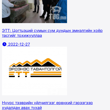
ЭТТ: Цогтцэций сумын сум дундын эмнэлгийн хоёр
тасгийг тохижууллаа
2022-12-27
Нүүрс тээврийн үйлчилгээг ерөнхий гэрээгээр
худалдан авах тухай