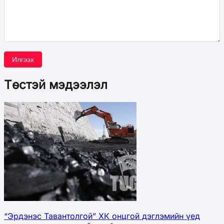
Илгээх
Төстэй мэдээлэл
“Эрдэнэс Тавантолгой” ХК онцгой дэглэмийн үед