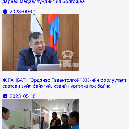
дараах мэдээллүүдийг ил болгожээ
2023-09-01
Ж.ГАНБАТ: “Эрдэнэс Тавантолгой” ХК-ийн борлуулалт
саатсан зүйл байхгүй, хэвийн үргэлжилж байна
2023-05-10