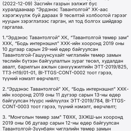
(2022-12-09) Засгийн газрын ээлжит бус
хуралдаанаар “Эрдэнэс Тавантолгой” ХК-аас
хэрэгжүүлж буй дараах 9 төсөлтэй холбоотой гэрээг
нууцын зэрэглэлээс гарган, ил тод болгох шийдвэр
гаргалаа.
1.“Эрдэнэс Тавантолгой” ХК, “Тавантолгой төмөр зам”
ХХК, “Бодь интернэшнл” ХХК-ийн хооронд 2019 оны
10 дугаар сарын 29-ний өдөр байгуулсан
Тавантолгой-Гашуунсухайт чиглэлийн төмөр замын
төслийн бүтээн байгуулалтын зураг төсөл, худалдан
авалт, барилгын ажлын санхүүжилтийн ЭТТ-2019/825,
ТТЗ-Н19/01-01, BI-TTGS-CONT-0002 тоот гэрээ,
түүний нэмэлт өөрчлөлт;
2.“Эрдэнэс Тавантолгой” ХК, “Бодь интернэшнл” ХХК-
ийн хооронд 2019 оны 11 дүгээр сарын 13-ны өдөр
байгуулсан Нүүрс нийлүүлэх ЭТТ-2019/784, BI-TTGS-
CONT-0003 тоот гэрээ, түүний нэмэлт, өөрчлөлт;
3. "Монголын төмөр зам" ТӨХК, ЗХЖШ-ын хооронд
2019 оны 06 дугаар сарын 12-ны өдөр байгуулсан
Тавантолгой-Зүүнбаян чиглэлийн төмөр замын