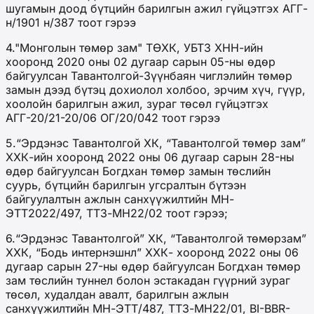
шугамын доод бүтцийн барилгын ажил гүйцэтгэх АГГ-
н/1901 н/387 тоот гэрээ
4."Монголын төмөр зам" ТӨХК, УБТЗ ХНН-ийн
хооронд 2020 оны 02 дугаар сарын 05-ны өдөр
байгуулсан Тавантолгой-Зүүнбаян чиглэлийн төмөр
замын дээд бүтэц дохиолол холбоо, эрчим хүч, гүүр,
хоолойн барилгын ажил, зураг төсөл гүйцэтгэх
АГГ-20/21-20/06 ОГ/20/042 тоот гэрээ
5.“Эрдэнэс Тавантолгой ХК, “Тавантолгой төмөр зам”
ХХК-ийн хооронд 2022 оны 06 дугаар сарын 28-ны
өдөр байгуулсан Богдхан төмөр замын төслийн
суурь, бүтцийн барилгын угсралтын бүтээн
байгуулалтын ажлын санхүүжилтийн МН-
ЭТТ2022/497, ТТЗ-МН22/02 тоот гэрээ;
6.“Эрдэнэс Тавантолгой” ХК, “Тавантолгой төмөрзам”
ХХК, “Бодь интернэшнл” ХХК- хооронд 2022 оны 06
дугаар сарын 27-ны өдөр байгуулсан Богдхан төмөр
зам төслийн туннел болон эстакадан гүүрний зураг
төсөл, худалдан авалт, барилгын ажлын
санхүүжилтийн МН-ЭТТ/487, ТТЗ-МН22/01, BI-BBR-