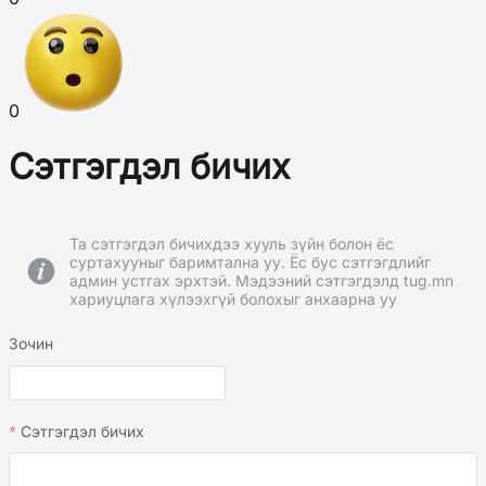
0
Сэтгэгдэл бичих
Та сэтгэгдэл бичихдээ хууль зүйн болон ёс
суртахууныг баримтална уу. Ёс бус сэтгэгдлийг
админ устгах эрхтэй. Мэдээний сэтгэгдэлд tug.mn
хариуцлага хүлээхгүй болохыг анхаарна уу
Зочин
Сэтгэгдэл бичих