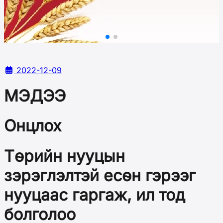
2022-12-09
МЭДЭЭ
Онцлох
Төрийн нууцын
зэрэглэлтэй есөн гэрээг
нууцаас гаргаж, ил тод
болголоо