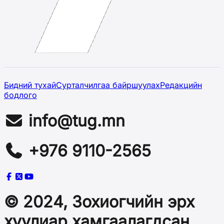
Бидний тухай
Сурталчилгаа байршуулах
Редакцийн
бодлого
info@tug.mn
+976 9110-2565
© 2024, Зохиогчийн эрх
хуулиар хамгаалагдсан