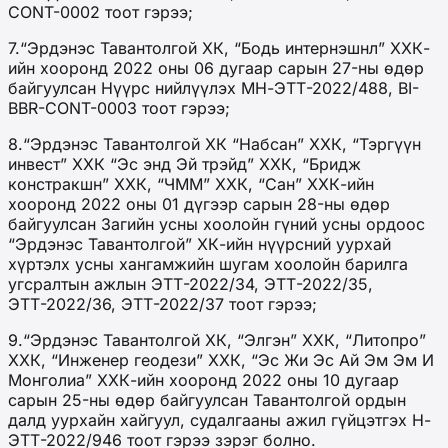
CONT-0002 тоот гэрээ;
7.“Эрдэнэс Тавантолгой ХК, “Бодь интернэшнл” ХХК-
ийн хооронд 2022 оны 06 дугаар сарын 27-ны өдөр
байгуулсан Нүүрс нийлүүлэх МН-ЭТТ-2022/488, BI-
BBR-CONT-0003 тоот гэрээ;
8.“Эрдэнэс Тавантолгой ХК “Набсан” ХХК, “Тэргүүн
инвест” ХХК “Эс энд Эй трэйд” ХХК, “Бридж
констракшн” ХХК, “ЧММ” ХХК, “Сан” ХХК-ийн
хооронд 2022 оны 01 дүгээр сарын 28-ны өдөр
байгуулсан Загийн усны хоолойн гүний усны ордоос
“Эрдэнэс Тавантолгой” ХК-ийн нүүрсний уурхай
хүртэлх усны хангамжийн шугам хоолойн барилга
угсралтын ажлын ЭТТ-2022/34, ЭТТ-2022/35,
ЭТТ-2022/36, ЭТТ-2022/37 тоот гэрээ;
9.“Эрдэнэс Тавантолгой ХК, “Элгэн” ХХК, “Литопро”
ХХК, “Инженер геодези” ХХК, “Эс Жи Эс Ай Эм Эм И
Монголиа” ХХК-ийн хооронд 2022 оны 10 дугаар
сарын 25-ны өдөр байгуулсан Тавантолгой ордын
далд уурхайн хайгуул, судалгааны ажил гүйцэтгэх Н-
ЭТТ-2022/946 тоот гэрээ зэрэг болно.