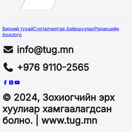
Бидний тухай
Сурталчилгаа байршуулах
Редакцийн
бодлого
info@tug.mn
+976 9110-2565
© 2024, Зохиогчийн эрх
хуулиар хамгаалагдсан
болно. | www.tug.mn