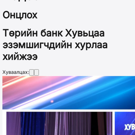
Онцлох
Төрийн банк Хувьцаа
эзэмшигчдийн хурлаа
хийжээ
Хуваалцах: