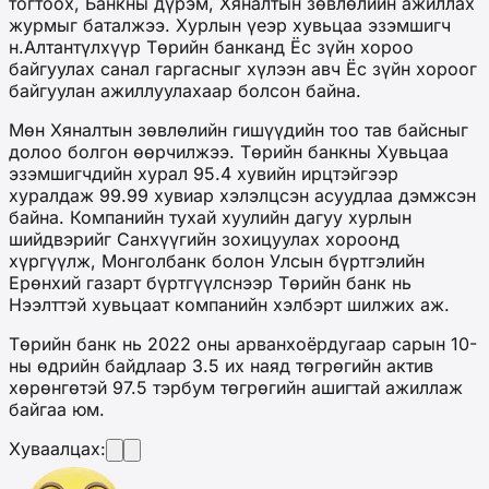
тогтоох, Банкны дүрэм, Хяналтын зөвлөлийн ажиллах
журмыг баталжээ. Хурлын үеэр хувьцаа эзэмшигч
н.Алтантүлхүүр Төрийн банканд Ёс зүйн хороо
байгуулах санал гаргасныг хүлээн авч Ёс зүйн хороог
байгуулан ажиллуулахаар болсон байна.
Мөн Хяналтын зөвлөлийн гишүүдийн тоо тав байсныг
долоо болгон өөрчилжээ. Төрийн банкны Хувьцаа
эзэмшигчдийн хурал 95.4 хувийн ирцтэйгээр
хуралдаж 99.99 хувиар хэлэлцсэн асуудлаа дэмжсэн
байна. Компанийн тухай хуулийн дагуу хурлын
шийдвэрийг Санхүүгийн зохицуулах хороонд
хүргүүлж, Монголбанк болон Улсын бүртгэлийн
Ерөнхий газарт бүртгүүлснээр Төрийн банк нь
Нээлттэй хувьцаат компанийн хэлбэрт шилжих аж.
Төрийн банк нь 2022 оны арванхоёрдугаар сарын 10-
ны өдрийн байдлаар 3.5 их наяд төгрөгийн актив
хөрөнгөтэй 97.5 тэрбум төгрөгийн ашигтай ажиллаж
байгаа юм.
Хуваалцах: