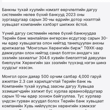
Банкны тухай хуулийн нэмэлт өөрчлөлтийн дагуу
системийн нөлөө бүхий банкууд 2023 оны
зургаадугаар сарын 30-ны өдрийн дотор нээлттэй
хувьцаат компанийн хэлбэрт шилжих ёстой.
Үүний дагуу системийн нөлөө бүхий банкнуудаа
Төрийн банк манлайлан өнгөрсөн есдүгээр сарын 30-
ны өдөр хувьцаагаа олон нийтэд танилцуулан анхны
арилжаагаа “Монголын Хөрөнгийн бирж” ТӨХК-аар
дамжуулан олон нийтэд санал болгон анхдагч зах
зээлийн захиалгыг 304.6 хувийн биелэлттэй давуулан
биелүүлж Хөрөнгийн зах зээлийн түүхэнд нэгэн шинэ
хуудсыг нээсэн.
Монгол орон даяар 500 орчим салбар 4,000 гаруй
ажилтан 2.3 сая харилцагчтай Төрийн банк нь
Компанийн тухай хуульд заасны дагуу Хувьцаа
эзэмшигчдийн ээлжит бус хурлаа арванхоёрдугаар
сарын 10-ны өдөр зохион байгууллаа. Тус хурлаар
үндсэн гурван асуудал болох Төрийн банк хувьцаат
компанийн Хувь нийлүүлсэн хөрөнгийн хэмжээг