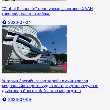
“Global Silhouette” олон улсын үзэсгэлэн ХААН
галерейд нээлтээ хийлээ
2026-07-24
Унгарын Засгийн газар төрийн өмчит хэвлэл
мэдээллийн хэрэгслүүдээ хааж, суртал ухуулгыг
дуусгавар болгож байгаагаа мэдэгджээ
2026-07-09