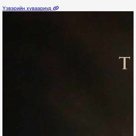
Үзвэрийн хуваариуд