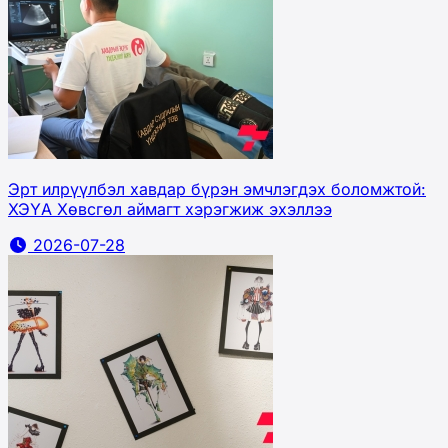
Эрт илрүүлбэл хавдар бүрэн эмчлэгдэх боломжтой:
ХЭҮА Хөвсгөл аймагт хэрэгжиж эхэллээ
2026-07-28