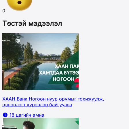
0
Төстэй мэдээлэл
ХААН Банк Ногоон нуур орчмыг тохижуулж,
цэцэрлэгт хүрээлэн байгуулна
18 цагийн өмнө