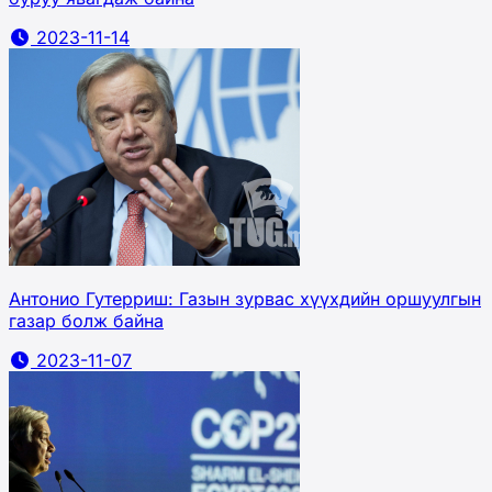
2023-11-14
Антонио Гутерриш: Газын зурвас хүүхдийн оршуулгын
газар болж байна
2023-11-07