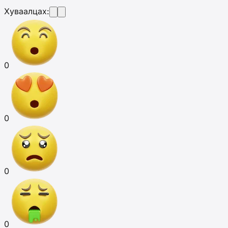
Хуваалцах:
0
0
0
0