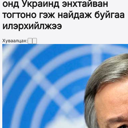
онд Украинд энхтайван
тогтоно гэж найдаж буйгаа
илэрхийлжээ
Хуваалцах: