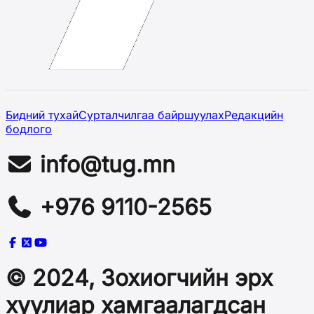
Бидний тухай
Сурталчилгаа байршуулах
Редакцийн
бодлого
info@tug.mn
+976 9110-2565
© 2024, Зохиогчийн эрх
хуулиар хамгаалагдсан