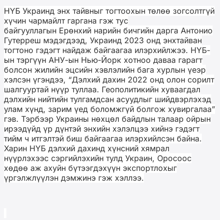
НҮБ Украинд энх тайвныг тогтоохын төлөө зогсолтгүй
хүчин чармайлт гаргана гэж тус
байгууллагын Ерөнхий нарийн бичгийн дарга Антонио
Гутерреш мэдэгдээд, Украинд 2023 онд энхтайван
тогтоно гэдэгт найдаж байгаагаа илэрхийлжээ.
НҮБ-
ын тэргүүн АНУ-ын Нью-Йорк хотноо даваа гарагт
болсон жилийн эцсийн хэвлэлийн бага хурлын үеэр
хэлсэн үгэндээ, “Дэлхий дахин 2022 онд олон сорилт
шалгууртай нүүр туллаа. Геополитикийн хуваагдал
дэлхийн нийтийн тулгамдсан асуудлыг шийдвэрлэхэд
улам хүнд, зарим үед боломжгүй болгож хувиргалаа”
гэв.
Тэрбээр Украины нөхцөл байдлын талаар ойрын
ирээдүйд үр дүнтэй энхийн хэлэлцээ хийнэ гэдэгт
тийм ч итгэлтэй биш байгаагаа илэрхийлсэн байна.
Харин НҮБ дэлхий дахинд хүнсний хямрал
нүүрлэхээс сэргийлэхийн тулд Украин, Оросоос
хөдөө аж ахуйн бүтээгдэхүүн экспортлохыг
үргэлжлүүлэн дэмжинэ гэж хэллээ.