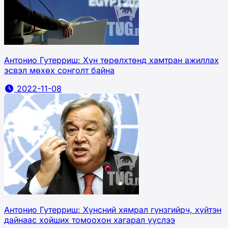
Антонио Гутерриш: Хүн төрөлхтөнд хамтран ажиллах
эсвэл мөхөх сонголт байна
2022-11-08
Антонио Гутерриш: Хүнсний хямрал гүнзгийрч, хүйтэн
дайнаас хойших томоохон хагарал үүслээ