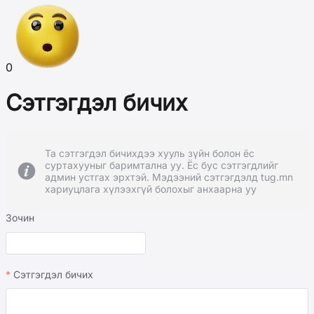
0
Сэтгэгдэл бичих
Та сэтгэгдэл бичихдээ хууль зүйн болон ёс
суртахууныг баримтална уу. Ёс бус сэтгэгдлийг
админ устгах эрхтэй. Мэдээний сэтгэгдэлд tug.mn
хариуцлага хүлээхгүй болохыг анхаарна уу
Зочин
Сэтгэгдэл бичих