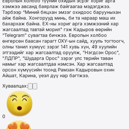
Европын холбоо түүний охидын эсрэг хориг арга
хэмжээ авсанд баярлаж байгаагаа мэдэгджээ.
Тэрбээр “Миний бяцхан эмзэг охидоос барууныхан
айж байна. Хонгорууд минь, би та нараар маш их
бахархаж байна. ЕХ-ны хориг арга хэмжээний хар
жагсаалтад тавтай морил" гэж Кадыров өөрийн
“Telegram” сувагтаа бичжээ. Европын холбоо
өнгөрсөн баасан гарагт ОХУ-ын сайд, хууль тогтоогч,
олны танил хүмүүс зэрэг 141 хувь хүн, 49 хуулийн
этгээдийг хар жагсаалтад оруулж, "Нэгдсэн Орос",
"ЛДПР", "Шударга Орос" зэрэг улс төрийн таван
намыг хар жагсаалтдаа нэмсэн. Хар жагсаалтад
орсон хүмүүсийн тоонд Рамзан Кадыровын охин
Айшат, Карина, үеэл дүү нар багтжээ.
Хуваалцах:
0