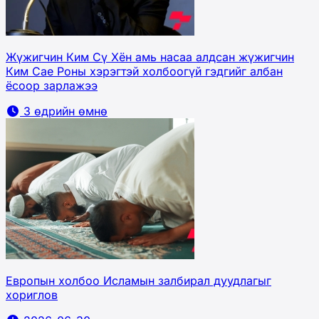
Жүжигчин Ким Сү Хён амь насаа алдсан жүжигчин
Ким Сае Роны хэрэгтэй холбоогүй гэдгийг албан
ёсоор зарлажээ
3 өдрийн өмнө
Европын холбоо Исламын залбирал дуудлагыг
хориглов