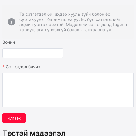
Та сэтгэгдэл бичихдээ хууль зүйн болон ёс
суртахууныг баримтална уу. Ёс бус сэтгэгдлийг
админ устгах эрхтэй. Мэдээний сэтгэгдэлд tug.mn
хариуцлага хүлээхгүй болохыг анхаарна уу
Зочин
Сэтгэгдэл бичих
Илгээх
Төстэй мэдээлэл