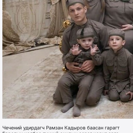
Чечений удирдагч Рамзан Кадыров баасан гарагт