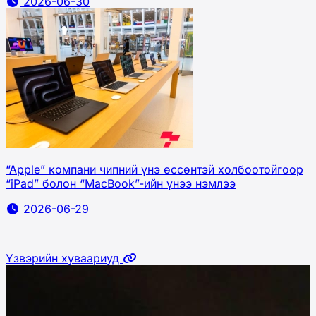
2026-06-30
“Apple” компани чипний үнэ өссөнтэй холбоотойгоор
“iPad” болон “MacBook”-ийн үнээ нэмлээ
2026-06-29
Үзвэрийн хуваариуд