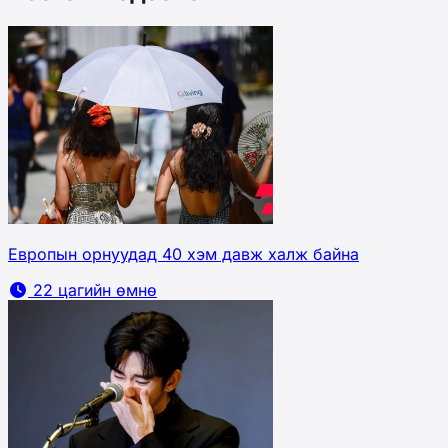
Европын орнуудад 40 хэм давж халж байна
22 цагийн өмнө