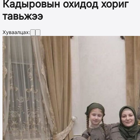
Кадыровын охидод хориг
тавьжээ
Хуваалцах: