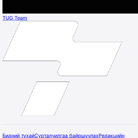
TUG Team
Бидний тухай
Сурталчилгаа байршуулах
Редакцийн