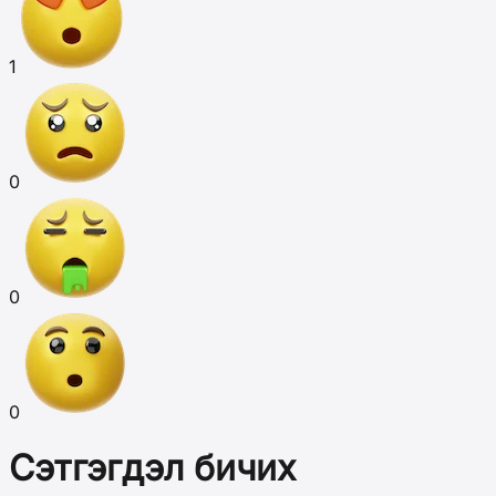
1
0
0
0
Сэтгэгдэл бичих