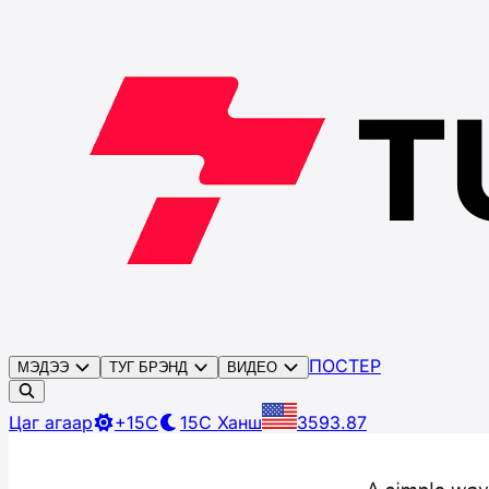
ПОСТЕР
МЭДЭЭ
ТУГ БРЭНД
ВИДЕО
Цаг агаар
+15C
15C
Ханш
3593.87