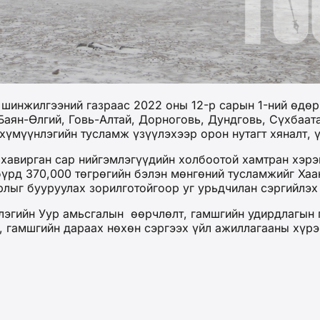
инжилгээний газраас 2022 оны 12-р сарын 1-ний өдөр 
Баян-Өлгий, Говь-Алтай, Дорноговь, Дундговь, Сүхбаата
 хүмүүнлэгийн тусламж үзүүлэхээр орон нутагт хяналт,
 хавирган сар нийгэмлэгүүдийн холбоотой хамтран хэр
 бүрд 370,000 төгрөгийн бэлэн мөнгөний тусламжийг Ха
рлыг бууруулах зорилготойгоор уг урьдчилан сэргийл
эгийн Уур амьсгалын өөрчлөлт, гамшгийн удирдлагын г
х, гамшгийн дараах нөхөн сэргээх үйл ажиллагааны хүр