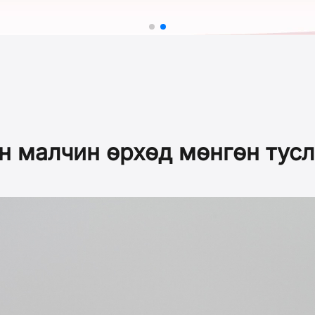
н малчин өрхөд мөнгөн тус