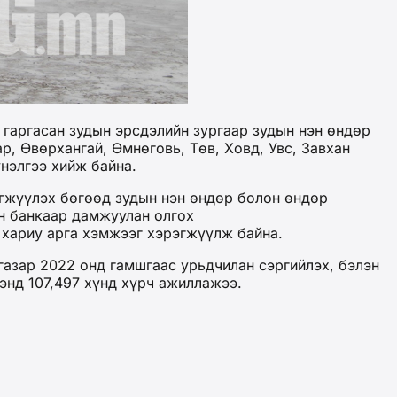
гаргасан зудын эрсдэлийн зургаар зудын нэн өндөр
р, Өвөрхангай, Өмнөговь, Төв, Ховд, Увс, Завхан
 үнэлгээ хийж байна.
эгжүүлэх бөгөөд зудын нэн өндөр болон өндөр
ан банкаар дамжуулан олгох
эх хариу арга хэмжээг хэрэгжүүлж байна.
азар 2022 онд гамшгаас урьдчилан сэргийлэх, бэлэн
ээнд 107,497 хүнд хүрч ажиллажээ.