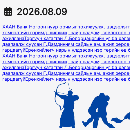
2026.08.09
ХААН Банк Ногоон нуур орчмыг тохижуулж, цэцэрлэгт
хэмнэлтийн горимд шилжиж, найр наадам, зөвлөгөөн, 
ажиллана
Тэргүүн хатагтай Л.Болорцэцэгийн үг ба хэл
даапаалж суусан Г.Дамдинням сайдын ам, ажил зөрсөө
гарцаагүй
Ерөнхийлөгч нарын үлдээсэн нэр төрийн өв 
ХААН Банк Ногоон нуур орчмыг тохижуулж, цэцэрлэгт
хэмнэлтийн горимд шилжиж, найр наадам, зөвлөгөөн, 
ажиллана
Тэргүүн хатагтай Л.Болорцэцэгийн үг ба хэл
даапаалж суусан Г.Дамдинням сайдын ам, ажил зөрсөө
гарцаагүй
Ерөнхийлөгч нарын үлдээсэн нэр төрийн өв 