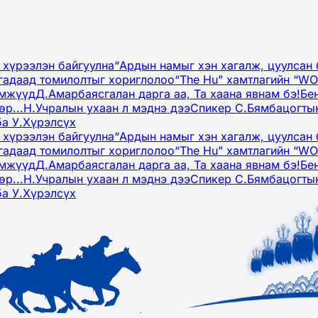
 хүрээлэн байгуулна
“Ардын намыг хэн хагалж, цуулсан 
гадаад томилолтыг хориглолоо
“The Hu" хамтлагийн “W
эмжүүд
Д.Амарбаясгалан дарга аа, Та хаана явнам бэ!
Бе
р...
Н.Учралын ухаан л мэднэ дээ
Спикер С.Бямбацогтын
ба У.Хүрэлсүх
 хүрээлэн байгуулна
“Ардын намыг хэн хагалж, цуулсан 
гадаад томилолтыг хориглолоо
“The Hu" хамтлагийн “W
эмжүүд
Д.Амарбаясгалан дарга аа, Та хаана явнам бэ!
Бе
р...
Н.Учралын ухаан л мэднэ дээ
Спикер С.Бямбацогтын
ба У.Хүрэлсүх