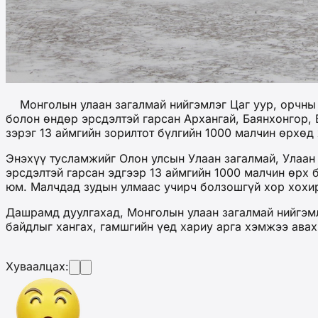
Монголын улаан загалмай нийгэмлэг Цаг уур, орчны ш
болон өндөр эрсдэлтэй гарсан Архангай, Баянхонгор, 
зэрэг 13 аймгийн зорилтот бүлгийн 1000 малчин өрхөд
Энэхүү тусламжийг Олон улсын Улаан загалмай, Улаан
эрсдэлтэй гарсан эдгээр 13 аймгийн 1000 малчин өрх
юм. Малчдад зудын улмаас учирч болзошгүй хор хохи
Дашрамд дуулгахад, Монголын улаан загалмай нийгэмл
байдлыг хангах, гамшгийн үед хариу арга хэмжээ ава
Хуваалцах: