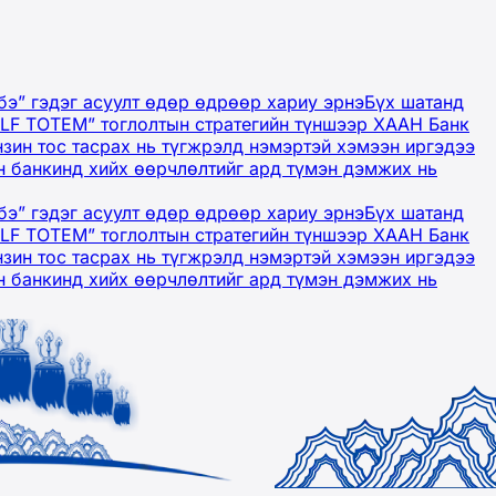
бэ” гэдэг асуулт өдөр өдрөөр хариу эрнэ
Бүх шатанд
OLF TOTEM” тоглолтын стратегийн түншээр ХААН Банк
нзин тос тасрах нь түгжрэлд нэмэртэй хэмээн иргэдээ
 банкинд хийх өөрчлөлтийг ард түмэн дэмжих нь
бэ” гэдэг асуулт өдөр өдрөөр хариу эрнэ
Бүх шатанд
OLF TOTEM” тоглолтын стратегийн түншээр ХААН Банк
нзин тос тасрах нь түгжрэлд нэмэртэй хэмээн иргэдээ
 банкинд хийх өөрчлөлтийг ард түмэн дэмжих нь