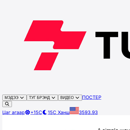
ПОСТЕР
МЭДЭЭ
ТУГ БРЭНД
ВИДЕО
Цаг агаар
+15C
15C
Ханш
3593.93