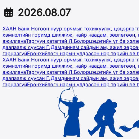
2026.08.07
ХААН Банк Ногоон нуур орчмыг тохижуулж, цэцэрлэгт
хэмнэлтийн горимд шилжиж, найр наадам, зөвлөгөөн, 
ажиллана
Тэргүүн хатагтай Л.Болорцэцэгийн үг ба хэл
даапаалж суусан Г.Дамдинням сайдын ам, ажил зөрсөө
гарцаагүй
Ерөнхийлөгч нарын үлдээсэн нэр төрийн өв 
ХААН Банк Ногоон нуур орчмыг тохижуулж, цэцэрлэгт
хэмнэлтийн горимд шилжиж, найр наадам, зөвлөгөөн, 
ажиллана
Тэргүүн хатагтай Л.Болорцэцэгийн үг ба хэл
даапаалж суусан Г.Дамдинням сайдын ам, ажил зөрсөө
гарцаагүй
Ерөнхийлөгч нарын үлдээсэн нэр төрийн өв 