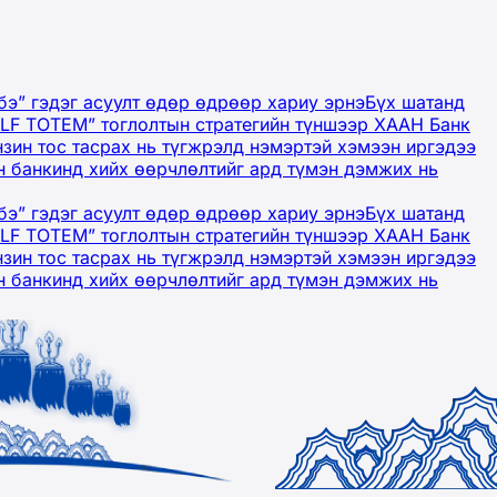
бэ” гэдэг асуулт өдөр өдрөөр хариу эрнэ
Бүх шатанд
OLF TOTEM” тоглолтын стратегийн түншээр ХААН Банк
нзин тос тасрах нь түгжрэлд нэмэртэй хэмээн иргэдээ
 банкинд хийх өөрчлөлтийг ард түмэн дэмжих нь
бэ” гэдэг асуулт өдөр өдрөөр хариу эрнэ
Бүх шатанд
OLF TOTEM” тоглолтын стратегийн түншээр ХААН Банк
нзин тос тасрах нь түгжрэлд нэмэртэй хэмээн иргэдээ
 банкинд хийх өөрчлөлтийг ард түмэн дэмжих нь