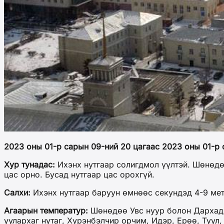
2023 оны 01-р сарын 09-ний 20 цагаас 2023 оны 01-р 
Хур тунадас:
Ихэнх нутгаар солигдмол үүлтэй. Шөнөдөө
цас орно. Бусад нутгаар цас орохгүй.
Салхи:
Ихэнх нутгаар баруун өмнөөс секундэд 4-9 мет
Агаарын температур:
Шөнөдөө Увс нуур болон Дархадын 
уулархаг нутаг, Хүрэнбэлчир орчим, Идэр, Ерөө, Туул, 