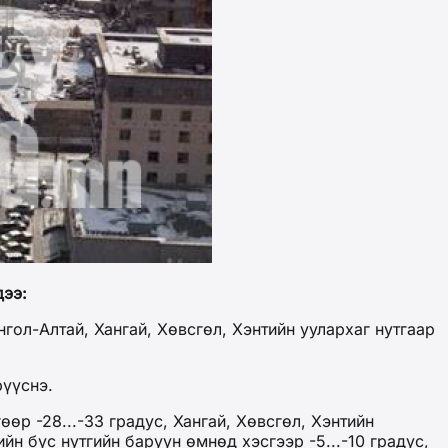
дээ:
ол-Алтай, Хангай, Хөвсгөл, Хэнтийн уулархаг нутгаар
рүүснэ.
өр -28...-33 градус, Хангай, Хөвсгөл, Хэнтийн
йн бүс нутгийн баруун өмнөд хэсгээр -5...-10 градус,