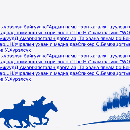
 хүрээлэн байгуулна
“Ардын намыг хэн хагалж, цуулсан 
гадаад томилолтыг хориглолоо
“The Hu" хамтлагийн “W
эмжүүд
Д.Амарбаясгалан дарга аа, Та хаана явнам бэ!
Бе
р...
Н.Учралын ухаан л мэднэ дээ
Спикер С.Бямбацогтын
ба У.Хүрэлсүх
 хүрээлэн байгуулна
“Ардын намыг хэн хагалж, цуулсан 
гадаад томилолтыг хориглолоо
“The Hu" хамтлагийн “W
эмжүүд
Д.Амарбаясгалан дарга аа, Та хаана явнам бэ!
Бе
р...
Н.Учралын ухаан л мэднэ дээ
Спикер С.Бямбацогтын
ба У.Хүрэлсүх