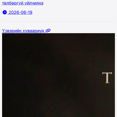
төлбөргүй үйлчилнэ
2026-06-19
Үзвэрийн хуваариуд