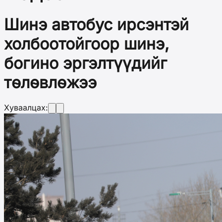
Шинэ автобус ирсэнтэй
холбоотойгоор шинэ,
богино эргэлтүүдийг
төлөвлөжээ
Хуваалцах: