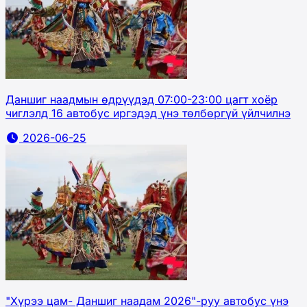
Даншиг наадмын өдрүүдэд 07:00-23:00 цагт хоёр
чиглэлд 16 автобус иргэдэд үнэ төлбөргүй үйлчилнэ
2026-06-25
"Хүрээ цам- Даншиг наадам 2026"-руу автобус үнэ