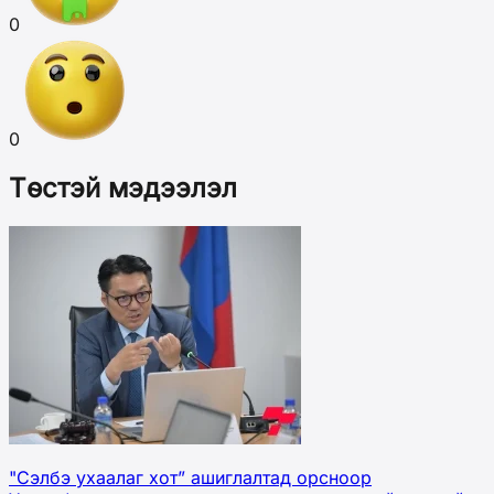
0
0
Төстэй мэдээлэл
"Сэлбэ ухаалаг хот” ашиглалтад орсноор