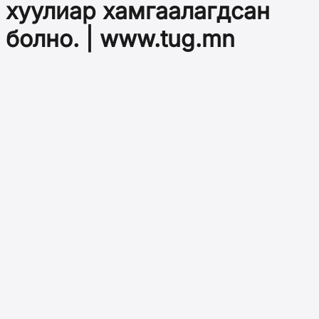
хуулиар хамгаалагдсан
болно. | www.tug.mn