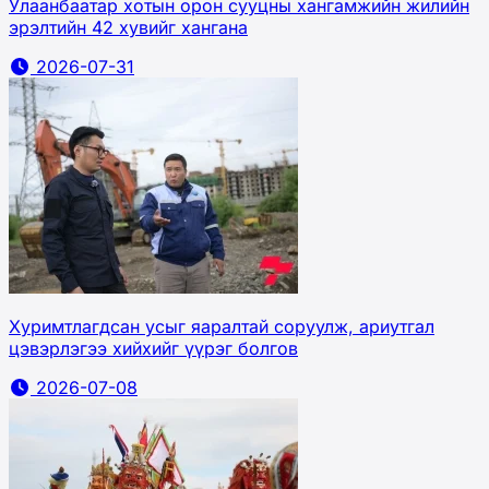
Улаанбаатар хотын орон сууцны хангамжийн жилийн
эрэлтийн 42 хувийг хангана
2026-07-31
Хуримтлагдсан усыг яаралтай соруулж, ариутгал
цэвэрлэгээ хийхийг үүрэг болгов
2026-07-08