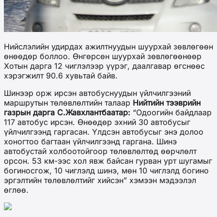
Нийслэлийн удирдах ажилтнуудын шуурхай зөвлөгөөн
өнөөдөр боллоо. Өнгөрсөн шуурхай зөвлөгөөнөөр
Хотын дарга 12 чиглэлээр үүрэг, даалгавар өгснөөс
хэрэгжилт 90.6 хувьтай байв.
Шинээр орж ирсэн автобуснуудын үйлчилгээний
маршрутын төлөвлөлтийн талаар
Нийтийн тээврийн
газрын дарга С.Жавхлантбаатар:
“Одоогийн байдлаар
117 автобус ирсэн. Өнөөдөр эхний 30 автобусыг
үйлчилгээнд гаргасан. Үлдсэн автобусыг энэ долоо
хоногтоо багтаан үйлчилгээнд гаргана. Шинэ
автобустай холбоотойгоор төлөвлөлтөд өөрчлөлт
орсон. 53 км-ээс хол явж байсан гурван урт шугамыг
богиносгож, 10 чиглэлд шинэ, мөн 10 чиглэлд богино
эргэлтийн төлөвлөлтийг хийсэн” хэмээн мэдээлэл
өглөө.