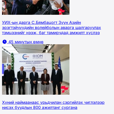
УИХ-ын дарга С.Бямбацогт Зүүн Азийн
эрэгтэйчүүдийн волейболын аварга шалгаруулах
тэмцээнийг нээж, баг тамирчдад амжилт хүслээ
45 минутын өмнө
Хүний наймаанаас урьдчилан сэргийлэх чиглэлээр
нисэх буудлын 800 ажилтанг сургана