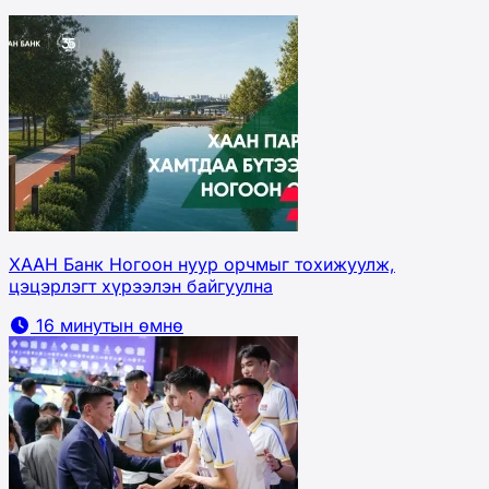
ХААН Банк Ногоон нуур орчмыг тохижуулж,
цэцэрлэгт хүрээлэн байгуулна
16 минутын өмнө