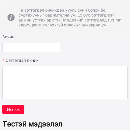
Та сэтгэгдэл бичихдээ хууль зүйн болон ёс
суртахууныг баримтална уу. Ёс бус сэтгэгдлийг
админ устгах эрхтэй. Мэдээний сэтгэгдэлд tug.mn
хариуцлага хүлээхгүй болохыг анхаарна уу
Зочин
Сэтгэгдэл бичих
Илгээх
Төстэй мэдээлэл