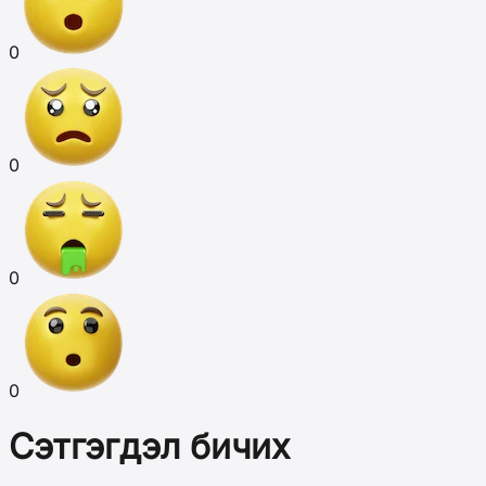
0
0
0
0
Сэтгэгдэл бичих