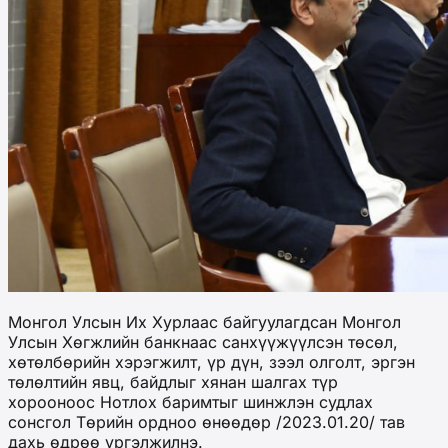
Монгол Улсын Их Хурлаас байгуулагдсан Монгол
Улсын Хөгжлийн банкнаас санхүүжүүлсэн төсөл,
хөтөлбөрийн хэрэгжилт, үр дүн, зээл олголт, эргэн
төлөлтийн явц, байдлыг хянан шалгах түр
хорооноос Нотлох баримтыг шинжлэн судлах
сонсгол Төрийн ордноо өнөөдөр /2023.01.20/ тав
дахь өдрөө үргэлжилнэ.