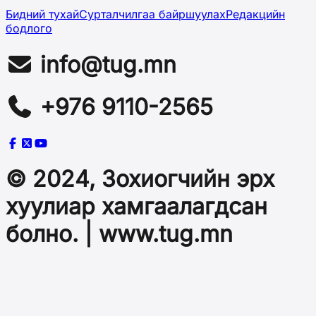
Бидний тухай
Сурталчилгаа байршуулах
Редакцийн
бодлого
info@tug.mn
+976 9110-2565
© 2024, Зохиогчийн эрх
хуулиар хамгаалагдсан
болно. | www.tug.mn