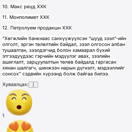
10. Макс рөүд ХХК
11. Монполимет ХХК
12. Петролуем продакшн ХХК
“Хөгжлийн банкнаас санхүүжүүлсэн “шууд зээл”-ийн
олголт, эргэн төлөлтийн байдал, зээл олгосон албан
тушаалтан, зээлдэгчид болон хамаарал бүхий
этгээдүүдээс гэрчийн мэдүүлэг авах, зээлийн
ашиглалт, зарцуулалтын төлөв байдалд гаргасан
хянан шалгагч, шинжээч нарын дүгнэлт, мэдээллийг
сонсох” сэдвийн хүрээнд болж байгаа билээ.
Хуваалцах:
1