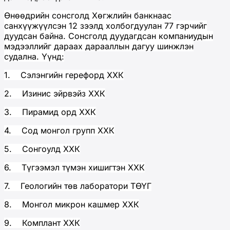
Өнөөдрийн сонсголд Хөгжлийн банкнаас
санхүүжүүлсэн 12 зээлд холбогдуулан 77 гэрчийг
дуудсан байна. Сонсголд дуудагдсан компаниудын
мэдээллийг дараах дарааллын дагуу шинжлэн
судална. Үүнд:
1. Сэлэнгийн герефорд ХХК
2. Изинис эйрвэйз ХХК
3. Пирамид орд ХХК
4. Сод монгол групп ХХК
5. Сонгоулд ХХК
6. Түгээмэл түмэн хишигтэн ХХК
7. Геологийн төв лаборатори ТӨҮГ
8. Монгол микрон кашмер ХХК
9. Комплант ХХК