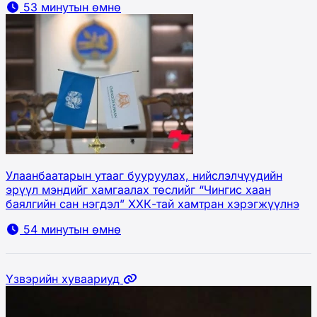
53 минутын өмнө
Улаанбаатарын утааг бууруулах, нийслэлчүүдийн
эрүүл мэндийг хамгаалах төслийг “Чингис хаан
баялгийн сан нэгдэл” ХХК-тай хамтран хэрэгжүүлнэ
54 минутын өмнө
Үзвэрийн хуваариуд