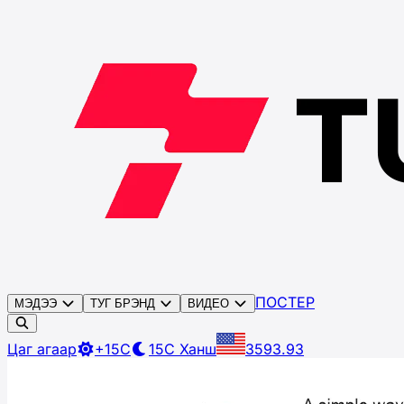
ПОСТЕР
МЭДЭЭ
ТУГ БРЭНД
ВИДЕО
Цаг агаар
+15C
15C
Ханш
3593.93