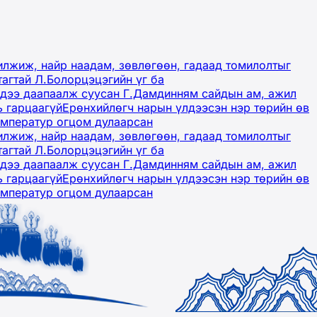
лжиж, найр наадам, зөвлөгөөн, гадаад томилолтыг
тагтай Л.Болорцэцэгийн үг ба
гэдээ даапаалж суусан Г.Дамдинням сайдын ам, ажил
ь гарцаагүй
Ерөнхийлөгч нарын үлдээсэн нэр төрийн өв
емператур огцом дулаарсан
лжиж, найр наадам, зөвлөгөөн, гадаад томилолтыг
тагтай Л.Болорцэцэгийн үг ба
гэдээ даапаалж суусан Г.Дамдинням сайдын ам, ажил
ь гарцаагүй
Ерөнхийлөгч нарын үлдээсэн нэр төрийн өв
емператур огцом дулаарсан