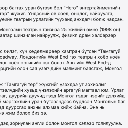
ор багтах уран бүтээл бол “Hero” энтертайнментийн
төр” жүжиг. Үндэсний өв соёл, онцлог, найруулга,
үеийн театрын урлагийн түүхэнд анхдагч болж чадсан.
Монголын театрын тайзнаа 25 жилийн өмнө (1998 он)
Баатар шинэчлэн найруулж, физикл драм хэлбэрээр
ас билэг, хүч хөдөлмөрөөр хамтран бүтсэн “Тамгагүй
oadway, Лондонгийн West End гэх театрын хоёр ноён
дог ноён оргилийн нэг болох Английн West End-д
өрцгийн олон сая үзэгчдийн мэлмийг баясгаж, Монгол
ж “Тамгагүй төр” жүжгийг үзэхдээ уг зохиолыг
үтээлчдийн хувьд үнэлэхийн аргагүй магтаал юм. Урлаг
лаг, дуурийн дуучид гээд Монгол гэдэг нэрийг дэлхийд
уй мэргэжлийн уран бүтээлчдээс бүрдсэн Монголын баг
ад дуурсгах анхны алхмаа хийж байна. Энэ нь
нэ жим болох биз ээ.
дэд зориулан англи болон монгол хэлээр толилуулна.