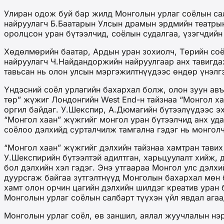
Улиран одож буй бар жилд Монголын урлаг соёлын салб
найруулагч Б.Баатарын Улсын драмын эрдмийн театрын т
оролцсон уран бүтээлчид, соёлын судалгаа, үзэгчдийн
Хөдөлмөрийн баатар, Ардын уран зохиолч, Төрийн соё
найруулагч Ч.Найдандоржийн найруулгаар анх тавигда
тавьсан нь олон улсын мэргэжилтнүүдээс өндөр үнэлг
Үндэсний соёл урлагийн бахархал болж, олон зуун авъ
төр” жүжиг Лондонгийн West End-н тайзнаа “Монгол х
оргил байдаг. У.Шекспир, А.Дюмагийн бүтээлүүдээс эх
“Монгол хаан” жүжгийг монгол уран бүтээлчид анх уд
соёлоо дэлхийд сурталчилж тамгална гэдэг нь монго
“Монгол хаан” жүжгийг дэлхийн тайзнаа хамтран тави
У.Шекспирийн бүтээлтэй адилтган, харьцуулалт хийж, 
бол дэлхийн хэл гэдэг. Энэ утгаараа Монгол улс дэлхи
дуурсгаж байгаа зүтгэлтнүүд Монголын бахархал мөн 
хамт олон орчин цагийн дэлхийн шилдэг креатив уран 
Монголын урлаг соёлын салбарт түүхэн үйл явдал агаа
Монголын урлаг соёл, өв заншил, аялал жуучлалын нэр