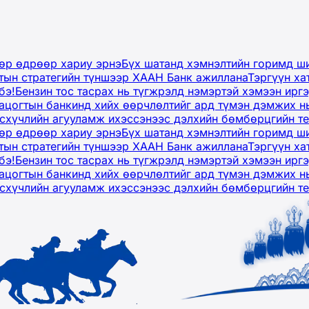
дөр өдрөөр хариу эрнэ
Бүх шатанд хэмнэлтийн горимд ши
тын стратегийн түншээр ХААН Банк ажиллана
Тэргүүн ха
бэ!
Бензин тос тасрах нь түгжрэлд нэмэртэй хэмээн ир
ацогтын банкинд хийх өөрчлөлтийг ард түмэн дэмжих н
рсхүчлийн агууламж ихэссэнээс дэлхийн бөмбөрцгийн т
дөр өдрөөр хариу эрнэ
Бүх шатанд хэмнэлтийн горимд ши
тын стратегийн түншээр ХААН Банк ажиллана
Тэргүүн ха
бэ!
Бензин тос тасрах нь түгжрэлд нэмэртэй хэмээн ир
ацогтын банкинд хийх өөрчлөлтийг ард түмэн дэмжих н
рсхүчлийн агууламж ихэссэнээс дэлхийн бөмбөрцгийн т