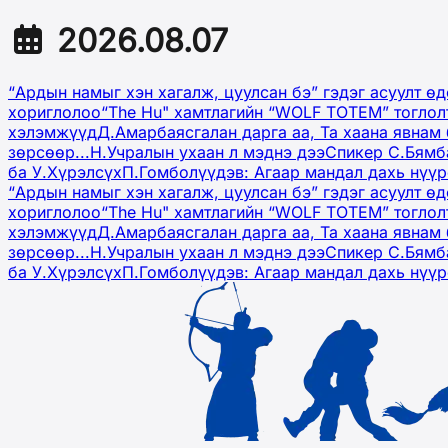
2026.08.07
“Ардын намыг хэн хагалж, цуулсан бэ” гэдэг асуулт ө
хориглолоо
“The Hu" хамтлагийн “WOLF TOTEM” тоглол
хэлэмжүүд
Д.Амарбаясгалан дарга аа, Та хаана явнам 
зөрсөөр...
Н.Учралын ухаан л мэднэ дээ
Спикер С.Бямб
ба У.Хүрэлсүх
П.Гомболүүдэв: Агаар мандал дахь нүү
“Ардын намыг хэн хагалж, цуулсан бэ” гэдэг асуулт ө
хориглолоо
“The Hu" хамтлагийн “WOLF TOTEM” тоглол
хэлэмжүүд
Д.Амарбаясгалан дарга аа, Та хаана явнам 
зөрсөөр...
Н.Учралын ухаан л мэднэ дээ
Спикер С.Бямб
ба У.Хүрэлсүх
П.Гомболүүдэв: Агаар мандал дахь нүү