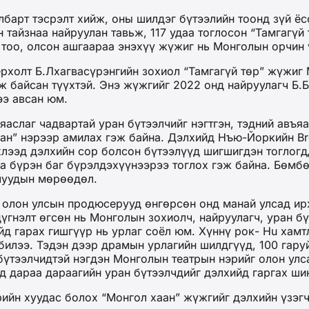
арт тэсрэлт хийж, оны шилдэг бүтээлийн тоонд зүй ёсо
айзнаа найруулан тавьж, 117 удаа тоглосон “Тамгагүй 
 тоо, олсон ашгаараа энэхүү жүжиг нь Монголын орчин 
рхолт Б.Лхагвасүрэнгийн зохиол “Тамгагүй төр” жүжиг 
ж байсан түүхтэй. Энэ жүжгийг 2022 онд найруулагч Б.
ээ авсан юм.
яаслаг чадвартай уран бүтээлчийг нэгтгэн, тэдний авъя
аан” нэрээр амилах гэж байна. Дэлхийд Нъю-Йоркийн Br
лээд дэлхийн сор болсон бүтээлүүд шигшигдэн тоглогд
аа бүрэн баг бүрэлдэхүүнээрээ тоглох гэж байна. Бөмб
лчуудын мөрөөдөл.
х олон улсын продюсерууд өнгөрсөн онд манай улсад ир
дүгнэлт өгсөн нь Монголын зохиолч, найруулагч, уран б
йд гарах гишгүүр нь урлаг соёл юм. Хүннү рок- Hu хамт
билээ. Тэдэн дээр драмын урлагийн шилдгүүд, 100 гар
бүтээлчидтэй нэгдэн Монголын театрын нэрийг олон улс
д дараа дараагийн уран бүтээлчдийг дэлхийд гаргах ши
ийн хуудас болох “Монгол хаан” жүжгийг дэлхийн үзэгч