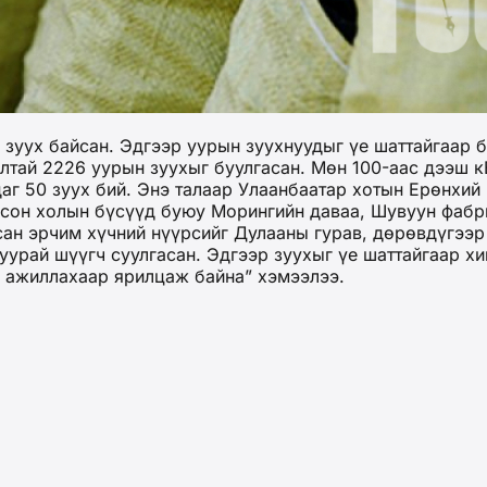
зуух байсан. Эдгээр уурын зуухнуудыг үе шаттайгаар б
алтай 2226 уурын зуухыг буулгасан. Мөн 100-аас дээш к
аг 50 зуух бий. Энэ талаар Улаанбаатар хотын Ерөнхий
рсон холын бүсүүд буюу Морингийн даваа, Шувуун фабри
ан эрчим хүчний нүүрсийг Дулааны гурав, дөрөвдүгээр
хуурай шүүгч суулгасан. Эдгээр зуухыг үе шаттайгаар х
н ажиллахаар ярилцаж байна” хэмээлээ.