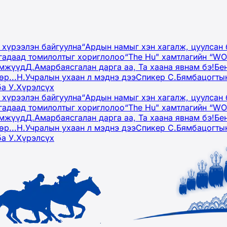
 хүрээлэн байгуулна
“Ардын намыг хэн хагалж, цуулсан 
гадаад томилолтыг хориглолоо
“The Hu" хамтлагийн “W
эмжүүд
Д.Амарбаясгалан дарга аа, Та хаана явнам бэ!
Бе
р...
Н.Учралын ухаан л мэднэ дээ
Спикер С.Бямбацогтын
ба У.Хүрэлсүх
 хүрээлэн байгуулна
“Ардын намыг хэн хагалж, цуулсан 
гадаад томилолтыг хориглолоо
“The Hu" хамтлагийн “W
эмжүүд
Д.Амарбаясгалан дарга аа, Та хаана явнам бэ!
Бе
р...
Н.Учралын ухаан л мэднэ дээ
Спикер С.Бямбацогтын
ба У.Хүрэлсүх