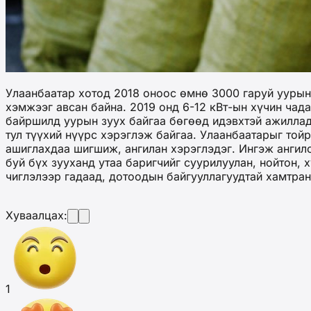
Улаанбаатар хотод 2018 оноос өмнө 3000 гаруй уурын 
хэмжээг авсан байна. 2019 онд 6-12 кВт-ын хүчин чад
байршилд уурын зуух байгаа бөгөөд идэвхтэй ажиллад
тул түүхий нүүрс хэрэглэж байгаа. Улаанбаатарыг той
ашиглахдаа шигшиж, ангилан хэрэглэдэг. Ингэж ангилс
буй бүх зууханд утаа баригчийг суурилуулан, нойтон, 
чиглэлээр гадаад, дотоодын байгууллагуудтай хамтра
Хуваалцах:
1