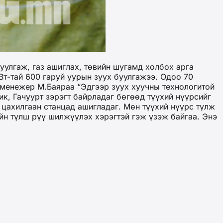
уулгаж, газ ашиглах, төвийн шугамд холбох арга
Вт-тай 600 гаруй уурын зуух буулгажээ. Одоо 70
 менежер М.Баяраа “Эдгээр зуух хуучны технологитой
к, Гачуурт зэрэгт байрладаг бөгөөд түүхий нүүрсийг
 цахилгаан станцад ашигладаг. Мөн түүхий нүүрс түлж
ийн түлш рүү шилжүүлэх хэрэгтэй гэж үзэж байгаа. Энэ