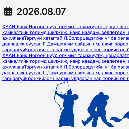
2026.08.07
ХААН Банк Ногоон нуур орчмыг тохижуулж, цэцэрлэгт
хэмнэлтийн горимд шилжиж, найр наадам, зөвлөгөөн, 
ажиллана
Тэргүүн хатагтай Л.Болорцэцэгийн үг ба хэл
даапаалж суусан Г.Дамдинням сайдын ам, ажил зөрсөө
гарцаагүй
Ерөнхийлөгч нарын үлдээсэн нэр төрийн өв 
ХААН Банк Ногоон нуур орчмыг тохижуулж, цэцэрлэгт
хэмнэлтийн горимд шилжиж, найр наадам, зөвлөгөөн, 
ажиллана
Тэргүүн хатагтай Л.Болорцэцэгийн үг ба хэл
даапаалж суусан Г.Дамдинням сайдын ам, ажил зөрсөө
гарцаагүй
Ерөнхийлөгч нарын үлдээсэн нэр төрийн өв 