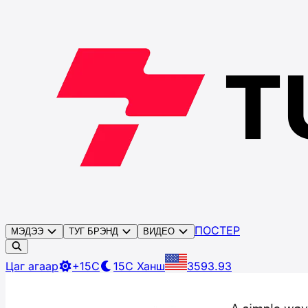
ПОСТЕР
МЭДЭЭ
ТУГ БРЭНД
ВИДЕО
Цаг агаар
+15C
15C
Ханш
3593.93