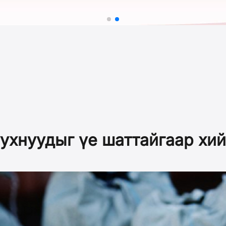
уухнуудыг үе шаттайгаар хи