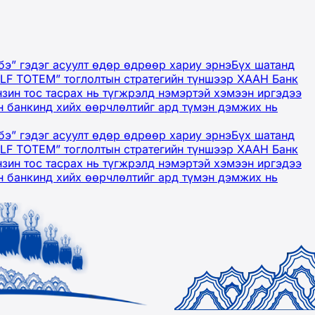
бэ” гэдэг асуулт өдөр өдрөөр хариу эрнэ
Бүх шатанд
OLF TOTEM” тоглолтын стратегийн түншээр ХААН Банк
нзин тос тасрах нь түгжрэлд нэмэртэй хэмээн иргэдээ
 банкинд хийх өөрчлөлтийг ард түмэн дэмжих нь
бэ” гэдэг асуулт өдөр өдрөөр хариу эрнэ
Бүх шатанд
OLF TOTEM” тоглолтын стратегийн түншээр ХААН Банк
нзин тос тасрах нь түгжрэлд нэмэртэй хэмээн иргэдээ
 банкинд хийх өөрчлөлтийг ард түмэн дэмжих нь