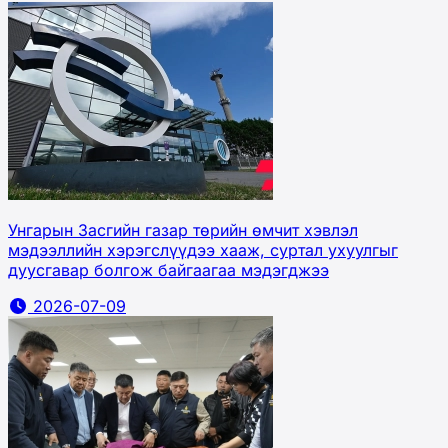
Унгарын Засгийн газар төрийн өмчит хэвлэл
мэдээллийн хэрэгслүүдээ хааж, суртал ухуулгыг
дуусгавар болгож байгаагаа мэдэгджээ
2026-07-09