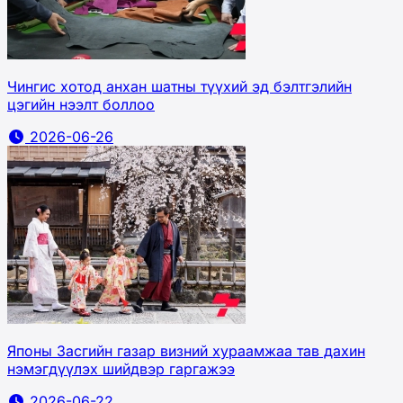
Чингис хотод анхан шатны түүхий эд бэлтгэлийн
цэгийн нээлт боллоо
2026-06-26
Японы Засгийн газар визний хураамжаа тав дахин
нэмэгдүүлэх шийдвэр гаргажээ
2026-06-22