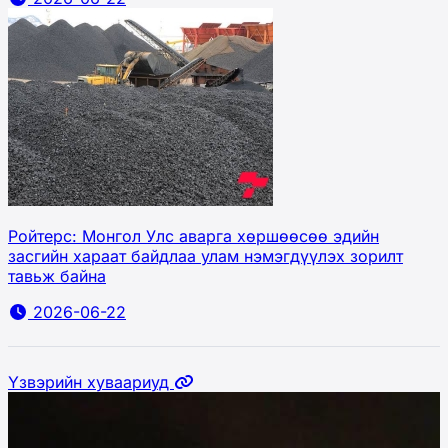
Ройтерс: Монгол Улс аварга хөршөөсөө эдийн
засгийн хараат байдлаа улам нэмэгдүүлэх зорилт
тавьж байна
2026-06-22
Үзвэрийн хуваариуд