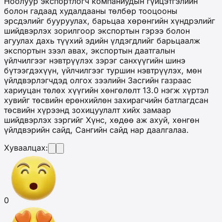
Ноолуур экспортлогч компаниудын гүйцэтгэлийн
болон гадаад худалдааны төлбөр тооцооны
эрсдэлийг бууруулах, барьцаа хөрөнгийн хүндрэлийг
шийдвэрлэх зорилгоор экспортын гэрээ болон
агуулах дахь түүхий эдийн үлдэгдлийг барьцаалж
экспортын зээл авах, экспортын даатгалын
үйлчилгээг нэвтрүүлэх зэрэг санхүүгийн шинэ
бүтээгдэхүүн, үйлчилгээг туршин нэвтрүүлэх, мөн
үйлдвэрлэгчдэд олгох зээлийн Засгийн газраас
хариуцан төлөх хүүгийн хөнгөлөлт 13.0 нэгж хүртэл
хувийг төсвийн ерөнхийлөн захирагчийн батлагдсан
төсвийн хүрээнд зохицуулалт хийх замаар
шийдвэрлэх зэргийг Хүнс, хөдөө аж ахуй, хөнгөн
үйлдвэрийн сайд, Сангийн сайд нар даалгалаа.
Хуваалцах:
0