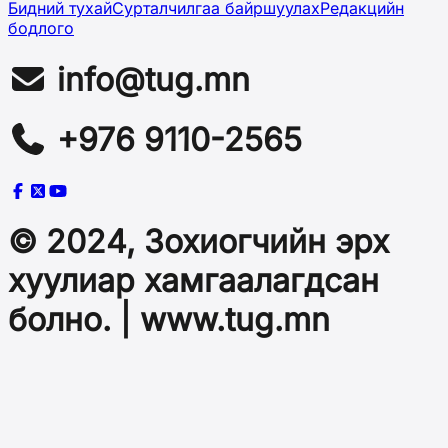
Бидний тухай
Сурталчилгаа байршуулах
Редакцийн
бодлого
info@tug.mn
+976 9110-2565
© 2024, Зохиогчийн эрх
хуулиар хамгаалагдсан
болно. | www.tug.mn