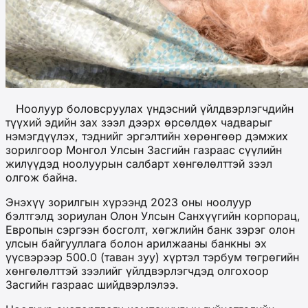
Ноолуур боловсруулах үндэсний үйлдвэрлэгчдийн
түүхий эдийн зах зээл дээрх өрсөлдөх чадварыг
нэмэгдүүлэх, тэднийг эргэлтийн хөрөнгөөр дэмжих
зорилгоор Монгол Улсын Засгийн газраас сүүлийн
жилүүдэд ноолуурын салбарт хөнгөлөлттэй зээл
олгож байна.
Энэхүү зорилгын хүрээнд 2023 оны ноолуур
бэлтгэлд зориулан Олон Улсын Санхүүгийн корпорац,
Европын сэргээн босголт, хөгжлийн банк зэрэг олон
улсын байгууллага болон арилжааны банкны эх
үүсвэрээр 500.0 (таван зуу) хүртэл тэрбум төгрөгийн
хөнгөлөлттэй зээлийг үйлдвэрлэгчдэд олгохоор
Засгийн газраас шийдвэрлэлээ.