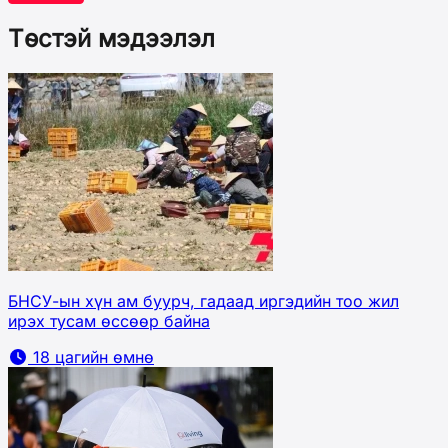
Төстэй мэдээлэл
БНСУ-ын хүн ам буурч, гадаад иргэдийн тоо жил
ирэх тусам өссөөр байна
18 цагийн өмнө