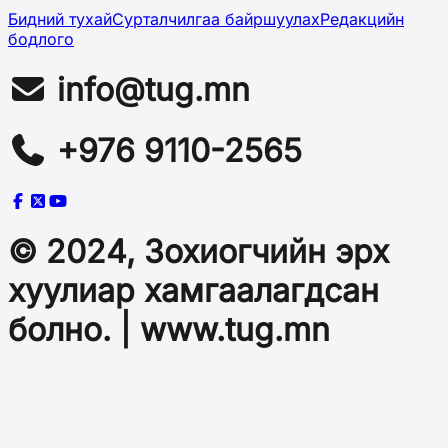
Бидний тухай
Сурталчилгаа байршуулах
Редакцийн
бодлого
info@tug.mn
+976 9110-2565
© 2024, Зохиогчийн эрх
хуулиар хамгаалагдсан
болно. | www.tug.mn