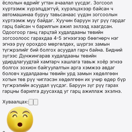
ёслолын өдрийг угтан ачаалал үүсдэг. Зогсоол
хүртээмж хүрэлцдэггүй, хүрэлцэхээр байсан ч
автомашинаа буруу тавьсанаас үүдэн зогсоолын
хүртээмж муу байдаг. Хуучин баруун зүг рүү гардаг
гарц байсан ч барилгын ажил эхлээд хаагдсан.
Одоогоор ганц гарцтай худалдааны төвийн
зогсоолоос гарахдаа 4-5 эгнээгээр бөөгнөрч нэг
эгнээ рүү орохдоо мөргөлдөх, шүргэх замын
түгжрэлийг бий болгох асуудал гарч байна. Бидний
зүгээс Дүнжингарав худалдааны төвийн
удирдлагуудтай хамтарч хашлага тавьж хоёр эгнээ
болгох зохион байгуулалтын арга хэмжээ авдаг
боловч худалдааны төвийн урд замын хөдөлгөөн
хотын төв рүү чиглэсэн хөдөлгөөн их учир өдөр бүр
түгжрэлийн асуудал үүсдэг. Баруун зүг рүү гарах
гарцны барилга дуусахад уг гарц ажиллаж эхэлнэ.
Хуваалцах: