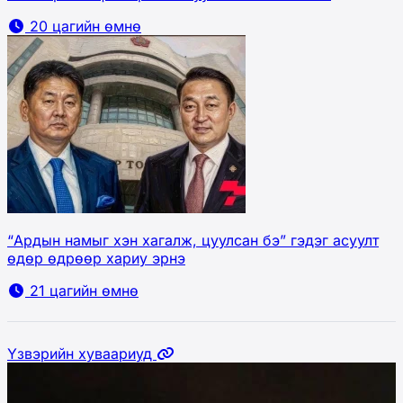
20 цагийн өмнө
“Ардын намыг хэн хагалж, цуулсан бэ” гэдэг асуулт
өдөр өдрөөр хариу эрнэ
21 цагийн өмнө
Үзвэрийн хуваариуд