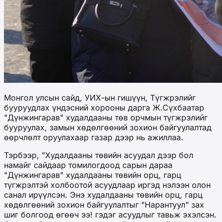
Монгол улсын сайд, УИХ-ын гишүүн, Түгжрэлийг
бууруудлах үндэсний хорооны дарга Ж.Сүхбаатар
"Дүнжингарав" худалдааны төв орчмын түгжрэлийг
бууруулах, замын хөдөлгөөний зохион байгуулалтад
өөрчлөлт оруулахаар газар дээр нь ажиллаа.
Тэрбээр, "Худалдааны төвийн асуудал дээр бол
намайг сайдаар томилогдоод сарын дараа
"Дүнжингарав" худалдааны төвийн орц, гарц
түгжрэлтэй холбоотой асуудлаар иргэд нэлээн олон
санал ирүүлсэн. Энэ худалдааны төвийн орц, гарц
хөдөлгөөний зохион байгуулалтыг "Нарантуул" зах
шиг болгоод өгөөч ээ! гэдэг асуудлыг тавьж эхэлсэн.