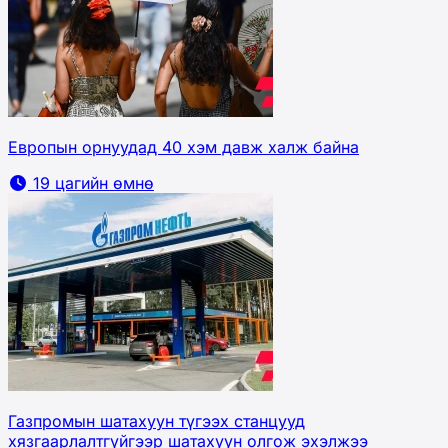
Европын орнуудад 40 хэм давж халж байна
19 цагийн өмнө
Газпромын шатахуун түгээх станцууд
хязгаарлалтгүйгээр шатахуун олгож эхэлжээ