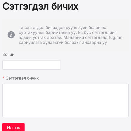
Сэтгэгдэл бичих
Та сэтгэгдэл бичихдээ хууль зүйн болон ёс
суртахууныг баримтална уу. Ёс бус сэтгэгдлийг
админ устгах эрхтэй. Мэдээний сэтгэгдэлд tug.mn
хариуцлага хүлээхгүй болохыг анхаарна уу
Зочин
Сэтгэгдэл бичих
Илгээх