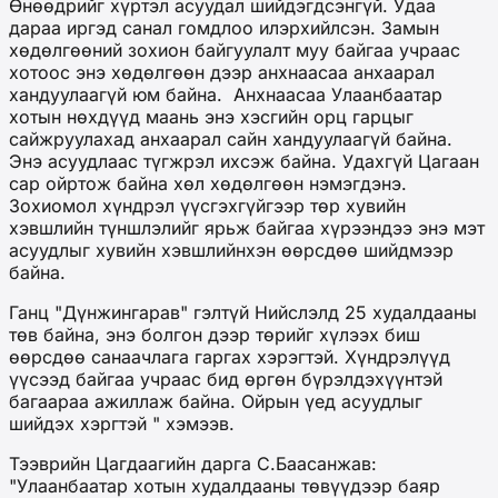
Өнөөдрийг хүртэл асуудал шийдэгдсэнгүй. Удаа
дараа иргэд санал гомдлоо илэрхийлсэн. Замын
хөдөлгөөний зохион байгуулалт муу байгаа учраас
хотоос энэ хөдөлгөөн дээр анхнаасаа анхаарал
хандуулаагүй юм байна. Анхнаасаа Улаанбаатар
хотын нөхдүүд маань энэ хэсгийн орц гарцыг
сайжруулахад анхаарал сайн хандуулаагүй байна.
Энэ асуудлаас түгжрэл ихсэж байна. Удахгүй Цагаан
сар ойртож байна хөл хөдөлгөөн нэмэгдэнэ.
Зохиомол хүндрэл үүсгэхгүйгээр төр хувийн
хэвшлийн түншлэлийг ярьж байгаа хүрээндээ энэ мэт
асуудлыг хувийн хэвшлийнхэн өөрсдөө шийдмээр
байна.
Ганц "Дүнжингарав" гэлтүй Нийслэлд 25 худалдааны
төв байна, энэ болгон дээр төрийг хүлээх биш
өөрсдөө санаачлага гаргах хэрэгтэй. Хүндрэлүүд
үүсээд байгаа учраас бид өргөн бүрэлдэхүүнтэй
багаараа ажиллаж байна. Ойрын үед асуудлыг
шийдэх хэргтэй " хэмээв.
Тээврийн Цагдаагийн дарга С.Баасанжав:
"Улаанбаатар хотын худалдааны төвүүдээр баяр