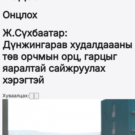
Онцлох
Ж.Сүхбаатар:
Дүнжингарав худалдаааны
төв орчмын орц, гарцыг
яаралтай сайжруулах
хэрэгтэй
Хуваалцах: