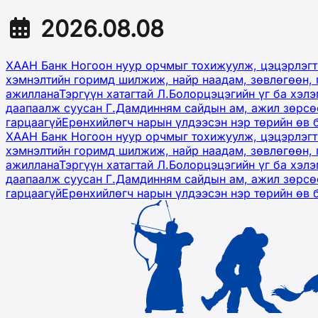
2026.08.08
ХААН Банк Ногоон нуур орчмыг тохижуулж, цэцэрлэгт
хэмнэлтийн горимд шилжиж, найр наадам, зөвлөгөөн, 
ажиллана
Тэргүүн хатагтай Л.Болорцэцэгийн үг ба хэл
даапаалж суусан Г.Дамдинням сайдын ам, ажил зөрсөө
гарцаагүй
Ерөнхийлөгч нарын үлдээсэн нэр төрийн өв 
ХААН Банк Ногоон нуур орчмыг тохижуулж, цэцэрлэгт
хэмнэлтийн горимд шилжиж, найр наадам, зөвлөгөөн, 
ажиллана
Тэргүүн хатагтай Л.Болорцэцэгийн үг ба хэл
даапаалж суусан Г.Дамдинням сайдын ам, ажил зөрсөө
гарцаагүй
Ерөнхийлөгч нарын үлдээсэн нэр төрийн өв 