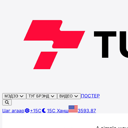
ПОСТЕР
МЭДЭЭ
ТУГ БРЭНД
ВИДЕО
Цаг агаар
+15C
15C
Ханш
3593.87