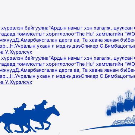
 хүрээлэн байгуулна
“Ардын намыг хэн хагалж, цуулсан 
гадаад томилолтыг хориглолоо
“The Hu" хамтлагийн “W
эмжүүд
Д.Амарбаясгалан дарга аа, Та хаана явнам бэ!
Бе
р...
Н.Учралын ухаан л мэднэ дээ
Спикер С.Бямбацогтын
ба У.Хүрэлсүх
 хүрээлэн байгуулна
“Ардын намыг хэн хагалж, цуулсан 
гадаад томилолтыг хориглолоо
“The Hu" хамтлагийн “W
эмжүүд
Д.Амарбаясгалан дарга аа, Та хаана явнам бэ!
Бе
р...
Н.Учралын ухаан л мэднэ дээ
Спикер С.Бямбацогтын
ба У.Хүрэлсүх