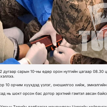
 дугаар сарын 10-ны өдөр орон нутгийн цагаар 08.30 ц
хэллээ.
ор 10 орчим хүүхдэд үзлэг, оношилгоо хийж, эмнэлгийн
ад нь шокт орсон бас дотор эрхтний гэмтэл авсан байс
Улсын Төрийн далбаагаа мандуулсан Цэргийн хоёрдугаа