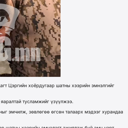
агт Цэргийн хоёрдугаар шатны хээрийн эмнэлгийг
 яаралтай тусламжийг үзүүлжээ.
ныг эмчилж, зөвлөгөө өгсөн талаарх мэдээг хурандаа
р шатны хээрийн эмнэлэгт ажиллаж буй эмч нарт