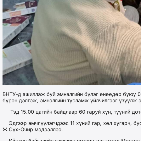
БНТУ-д ажиллаж буй эмнэлгийн бүлэг өнөөдөр буюу 02
бүрэн дэлгэж, эмнэлгийн тусламж үйлчилгээг үзүүлж э
Тэд 15.00 цагийн байдлаар 60 гаруй хүн, түүний дот
Эдгээр эмчлүүлэгчдээс 11 хүний гар, хөл хугарч, бус
Ж.Сүх-Очир мэдээллээ.
Ийнхүү байгалийн гамшигт өртсөн тус хотод Монгол 