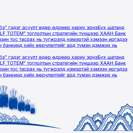
бэ” гэдэг асуулт өдөр өдрөөр хариу эрнэ
Бүх шатанд
OLF TOTEM” тоглолтын стратегийн түншээр ХААН Банк
нзин тос тасрах нь түгжрэлд нэмэртэй хэмээн иргэдээ
 банкинд хийх өөрчлөлтийг ард түмэн дэмжих нь
бэ” гэдэг асуулт өдөр өдрөөр хариу эрнэ
Бүх шатанд
OLF TOTEM” тоглолтын стратегийн түншээр ХААН Банк
нзин тос тасрах нь түгжрэлд нэмэртэй хэмээн иргэдээ
 банкинд хийх өөрчлөлтийг ард түмэн дэмжих нь