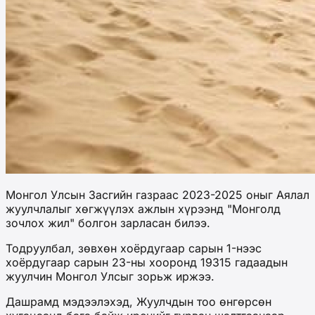
Монгол Улсын Засгийн газраас 2023-2025 оныг Аялал
жуулчлалыг хөгжүүлэх ажлын хүрээнд "Монголд
зочлох жил" болгон зарласан билээ.
Тодруулбал, зөвхөн хоёрдугаар сарын 1-нээс
хоёрдугаар сарын 23-ны хооронд 19315 гадаадын
жуулчин Монгол Улсыг зорьж иржээ.
Дашрамд мэдээлэхэд, Жуулчдын тоо өнгөрсөн