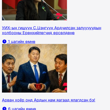
УИХ-ын гишүүн С.Цэнгүүн Ардчилсан залуучуудын
холбооны Ерөнхийлөгчид өрсөлдөнө
1 цагийн өмнө
Арван хоёр онд Ардын нам яагаад ялагдсан бэ!
6 цагийн өмнө