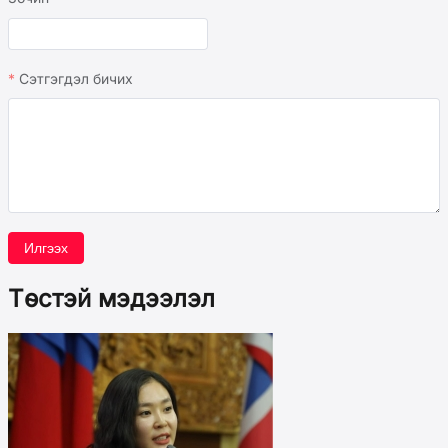
Сэтгэгдэл бичих
Илгээх
Төстэй мэдээлэл