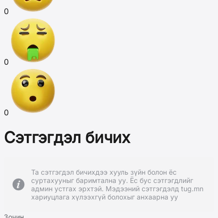
0
0
0
Сэтгэгдэл бичих
Та сэтгэгдэл бичихдээ хууль зүйн болон ёс
суртахууныг баримтална уу. Ёс бус сэтгэгдлийг
админ устгах эрхтэй. Мэдээний сэтгэгдэлд tug.mn
хариуцлага хүлээхгүй болохыг анхаарна уу
Зочин