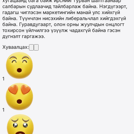
хугацаанд бага байж ирснийг гурван шалтгаанаар
салбарын судлаачид тайлбарлаж байна. Нэгдүгээрт,
гадагш чиглэсэн маркетингийн манай улс хийхгүй
байна. Түүнчлэн нисэхийн либеральчлал хийгдэхгүй
байна. Гуравдугаарт, олон орны жуулчдын онцлогт
тохирсон үйлчилгээ үзүүлж чадахгүй байна гэсэн
дүгнэлт гаргажээ.
Хуваалцах:
1
1