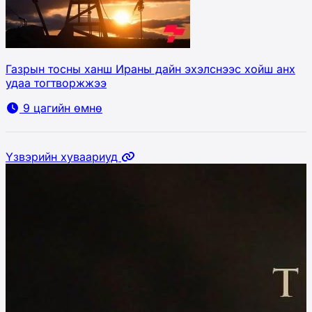
Газрын тосны ханш Ираны дайн эхэлснээс хойш анх
удаа тогтворжжээ
9 цагийн өмнө
Үзвэрийн хуваариуд