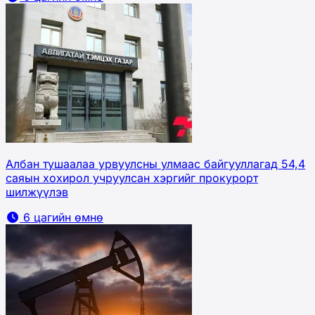
Албан тушаалаа урвуулсны улмаас байгууллагад 54,4
саяын хохирол учруулсан хэргийг прокурорт
шилжүүлэв
6 цагийн өмнө