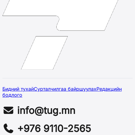
Бидний тухай
Сурталчилгаа байршуулах
Редакцийн
бодлого
info@tug.mn
+976 9110-2565