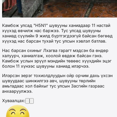
Камбож улсад "H5N1" шувууны ханиадаар 11 настай
хүүхэд өвчилж нас баржээ. Тус улсад шувууны
ханиад сүүлийн 9 жилд бүртгэгдээгүй байсан бөгөөд
хүүхэд нас барсан тухай тус улсын хэвлэл батлав.
Нас барсан охиныг Лхагва гарагт мэдсэн ба өндөр
халуурч, ханиалгаж, хоолой өвдөж байсан гэнэ.
Камбож услын эрүүл мэндийн төвөөс хүүхдийн эцэг
болон 11 хүнээс шувууны ханиад илэрчээ.
Илэрсэн эерэг тохиолдлуудын ойр орчим дахь үхсэн
шувуудаас шинжилгээ авч, шувууны төрлийн
амьтадаас хол байхыг тус улсын Засгийн газраас
анхааруулжээ.
Хуваалцах: