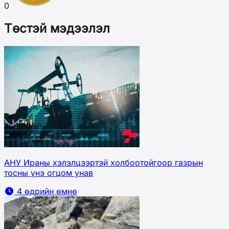
0
Төстэй мэдээлэл
АНУ Ираны хэлэлцээртэй холбоотойгоор газрын
тосны үнэ огцом унав
4 өдрийн өмнө