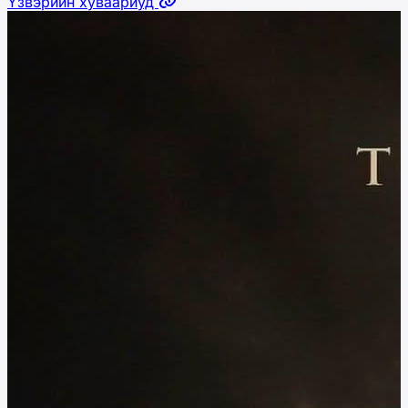
Үзвэрийн хуваариуд