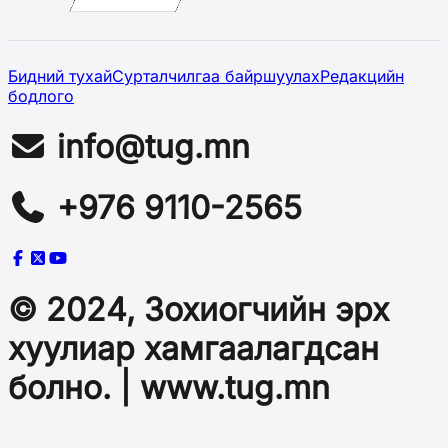
Бидний тухай
Сурталчилгаа байршуулах
Редакцийн
бодлого
info@tug.mn
+976 9110-2565
© 2024, Зохиогчийн эрх
хуулиар хамгаалагдсан
болно. | www.tug.mn