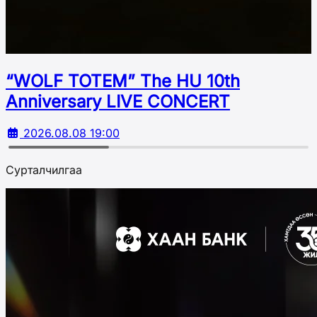
“WOLF TOTEM” The HU 10th
Аnniversary LIVE CONCERT
2026.08.08 19:00
Сурталчилгаа