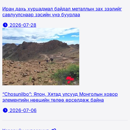
Иран дахь хурцадмал байдал металлын зах зээлийг
савлуулснаар зэсийн үнэ буурлаа
2026-07-28
“Chosunilbo”: Япон, Хятад улсууд Монголын ховор
элементийн нөөцийн төлөө өрсөлдөж байна
2026-07-06