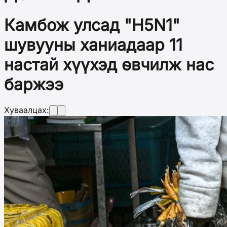
Камбож улсад "H5N1"
шувууны ханиадаар 11
настай хүүхэд өвчилж нас
баржээ
Хуваалцах: