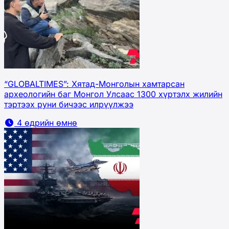
“GLOBALTIMES”: Хятад-Монголын хамтарсан
археологийн баг Монгол Улсаас 1300 хүртэлх жилийн
тэртээх руни бичээс илрүүлжээ
4 өдрийн өмнө